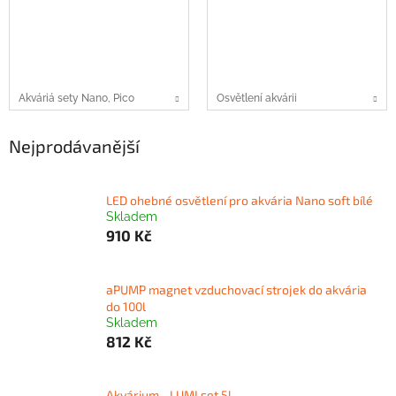
Akváriá sety Nano, Pico
Osvětlení akvárii
Nejprodávanější
LED ohebné osvětlení pro akvária Nano soft bílé
Skladem
910 Kč
aPUMP magnet vzduchovací strojek do akvária
do 100l
Skladem
812 Kč
Akvárium - LUMI set 5l