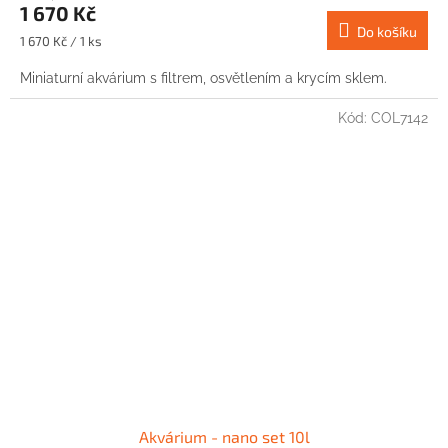
1 670 Kč
Do košíku
Měrná
1 670 Kč / 1 ks
cena:
Miniaturní akvárium s filtrem, osvětlením a krycím sklem.
Kód:
COL7142
Akvárium - nano set 10l