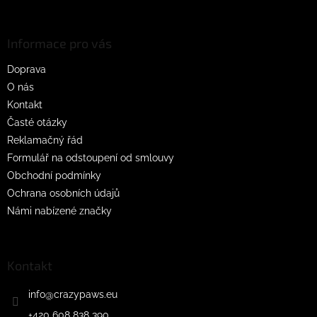
u
á
p
a
Informace pro vás
t
Doprava
í
O nás
Kontakt
Časté otázky
Reklamačný řád
Formulář na odstoupení od smlouvy
Obchodní podmínky
Ochrana osobních údajů
Námi nabízené značky
Kontakt
info
@
crazypaws.eu
+420 608 838 390