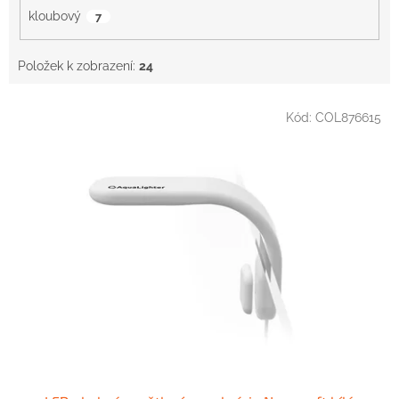
kloubový
7
Položek k zobrazení:
24
V
Kód:
COL876615
ý
p
i
s
p
r
o
d
u
k
t
ů