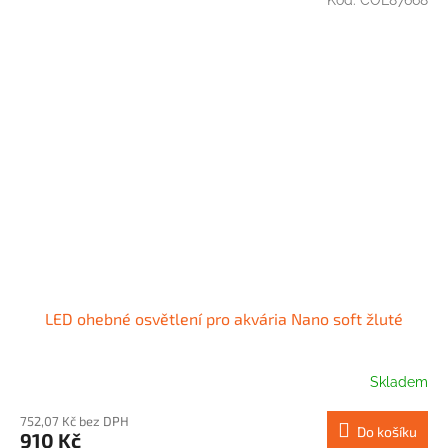
Kód:
COL87668
LED ohebné osvětlení pro akvária Nano soft žluté
Skladem
752,07 Kč bez DPH
Do košíku
910 Kč