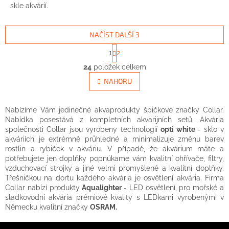
skle akvárií.
NAČÍST DALŠÍ 3
S
1
2
t
O
r
24
položek celkem
v
á
l
NAHORU
n
á
k
d
o
v
a
Nabízíme
Vám
jedinečné
akvaprodukty
špičkové
značky
Collar
.
á
c
Nabídka
po
sestává
z
kompletních
akvarijních
setů
.
Akvária
n
í
společnosti
Collar
jsou vyrobeny
technologií
opti
white
-
sklo
v
í
p
akváriích
je
extrémně
průhledné
a
minimalizuje
změnu
barev
r
rostlin a
rybiček
v
akváriu
.
V případě,
že
akvárium
máte
a
v
potřebujete
jen
doplňky
popnúkame
vám
kvalitní
ohřívače,
filtry,
k
vzduchovací
strojky
a
jiné
velmi
promyšlené
a
kvalitní
doplňky
.
y
Třešničkou na dortu
každého
akvária
je
osvětlení
akvária
.
Firma
v
Collar
nabízí
produkty
Aqualighter
-
LED
osvětlení
,
pro
mořské
a
ý
sladkovodní
akvária
prémiové kvality
s
LEDkami
vyrobenými v
p
N
ěmecku
kvalitní
značky
OSRAM
.
i
Z
s