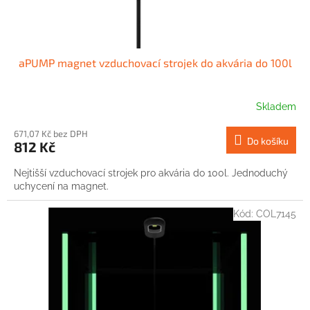
aPUMP magnet vzduchovací strojek do akvária do 100l
Skladem
671,07 Kč bez DPH
Do košíku
812 Kč
Nejtišší vzduchovací strojek pro akvária do 100l. Jednoduchý
uchycení na magnet.
Kód:
COL7145