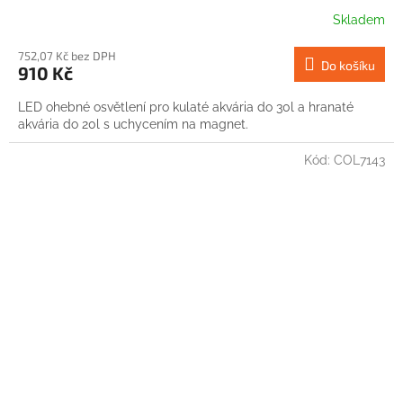
Skladem
752,07 Kč bez DPH
Do košíku
910 Kč
LED ohebné osvětlení pro kulaté akvária do 30l a hranaté
akvária do 20l s uchycením na magnet.
Kód:
COL7143