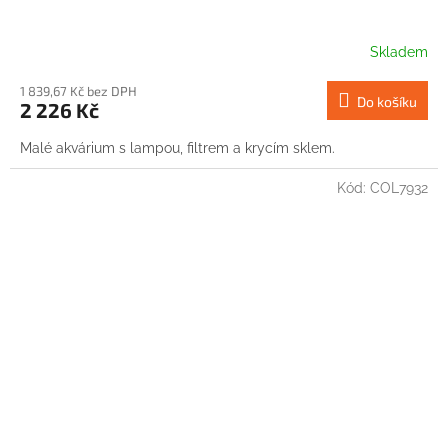
Skladem
1 839,67 Kč bez DPH
Do košíku
2 226 Kč
Malé akvárium s lampou, filtrem a krycím sklem.
Kód:
COL7932