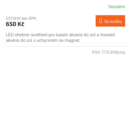
Skladem
537,19 Kč bez DPH
Do košíku
650 Kč
LED ohebné osvětlení pro kulaté akvária do 20l a hranaté
akvária do 10l s uchycením na magnet.
Kód:
COL8765115