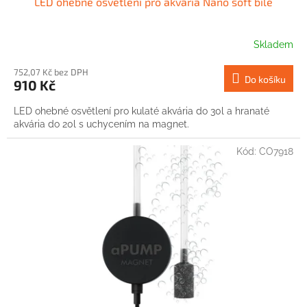
LED ohebné osvětlení pro akvária Nano soft bílé
Skladem
752,07 Kč bez DPH
Do košíku
910 Kč
LED ohebné osvětlení pro kulaté akvária do 30l a hranaté
akvária do 20l s uchycením na magnet.
Kód:
CO7918