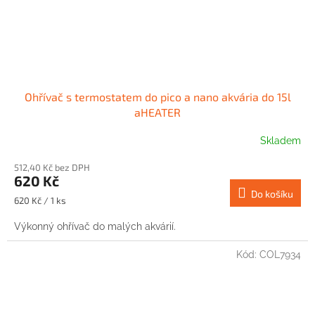
Ohřívač s termostatem do pico a nano akvária do 15l
aHEATER
Skladem
512,40 Kč bez DPH
620 Kč
Do košíku
Měrná
620 Kč / 1 ks
cena:
Výkonný ohřívač do malých akvárií.
Kód:
COL7934