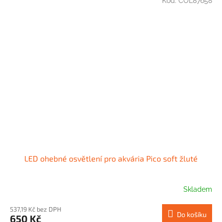
Kód:
COL87658
LED ohebné osvětlení pro akvária Pico soft žluté
Skladem
537,19 Kč bez DPH
Do košíku
650 Kč