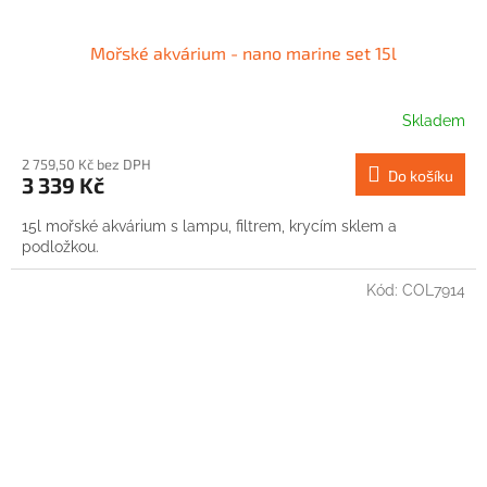
Mořské akvárium - nano marine set 15l
Skladem
2 759,50 Kč bez DPH
Do košíku
3 339 Kč
15l mořské akvárium s lampu, filtrem, krycím sklem a
podložkou.
Kód:
COL7914