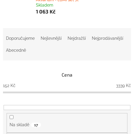
Skladem
1 063 Kč
Ř
a
Doporučujeme
Nejlevnější
Nejdražší
Nejprodávanější
z
e
Abecedně
n
í
p
Cena
r
o
152
Kč
3339
Kč
d
u
k
t
ů
Na skladě
17