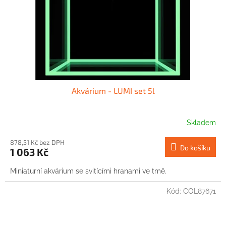
Akvárium - LUMI set 5l
Skladem
878,51 Kč bez DPH
Do košíku
1 063 Kč
Miniaturní akvárium se svitícími hranami ve tmě.
Kód:
COL87671