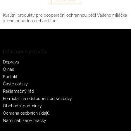
á
k
d
o
v
a
Kvalitní produkty pro pooperační ochrannou péči Vašeho miláčka
á
c
a jeho případnou rehabilitaci.
n
í
í
Z
p
r
á
v
p
k
a
Informace pro vás
y
t
v
Doprava
í
ý
O nás
p
i
Kontakt
s
Časté otázky
u
Reklamačný řád
Formulář na odstoupení od smlouvy
Obchodní podmínky
Ochrana osobních údajů
Námi nabízené značky