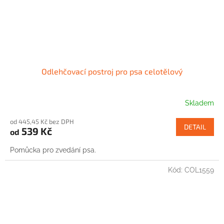
Odlehčovací postroj pro psa celotělový
Skladem
od 445,45 Kč bez DPH
DETAIL
539 Kč
od
Pomůcka pro zvedání psa.
Kód:
COL1559