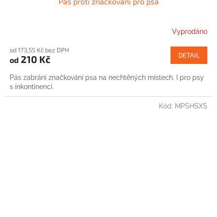
Pás proti značkování pro psa
Vyprodáno
od 173,55 Kč bez DPH
DETAIL
210 Kč
od
Pás zabrání značkování psa na nechtěných místech. I pro psy
s inkontinencí.
Kód:
MPSHSXS