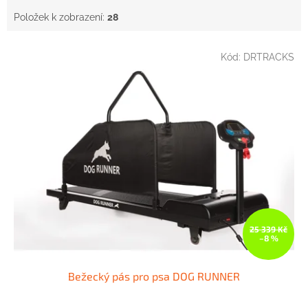
Položek k zobrazení:
28
V
Kód:
DRTRACKS
ý
p
i
s
p
r
o
d
u
k
t
ů
25 339 Kč
–8 %
Bežecký pás pro psa DOG RUNNER