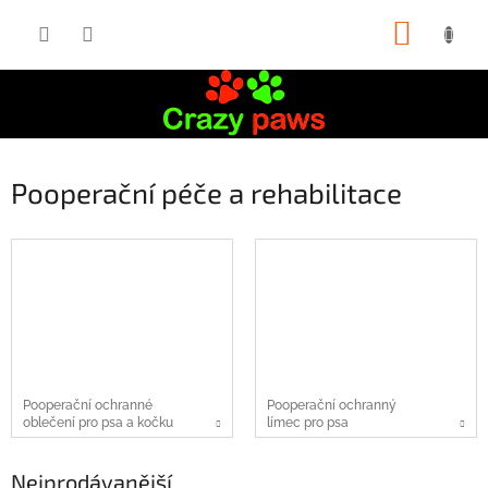
Přejít
NÁKUP
na
obsah
KOŠÍK
Pooperační péče a rehabilitace
Pooperační ochranné
Pooperační ochranný
oblečení pro psa a kočku
límec pro psa
Nejprodávanější