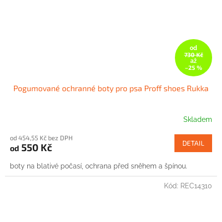
od
730 Kč
až
–25 %
Pogumované ochranné boty pro psa Proff shoes Rukka
Skladem
od 454,55 Kč bez DPH
DETAIL
550 Kč
od
boty na blativé počasí, ochrana před sněhem a špínou.
Kód:
REC14310