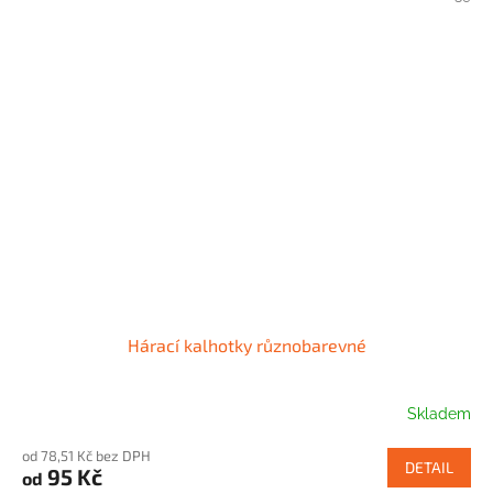
Hárací kalhotky různobarevné
Skladem
od 78,51 Kč bez DPH
DETAIL
95 Kč
od