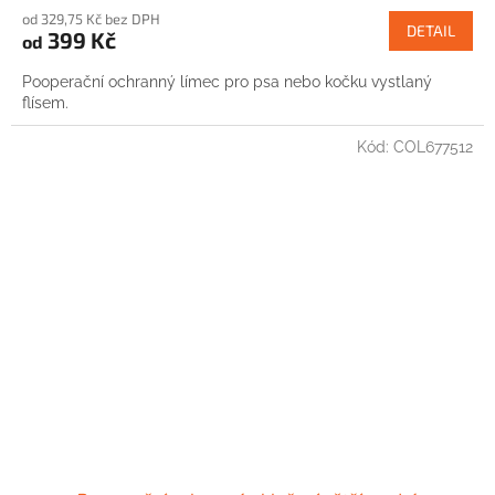
od 329,75 Kč bez DPH
DETAIL
399 Kč
od
Pooperační ochranný límec pro psa nebo kočku vystlaný
flísem.
Kód:
COL677512