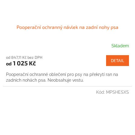
Pooperační ochranný návlek na zadní nohy psa
Skladem
od 847,11 Kč bez DPH
DETAIL
1 025 Kč
od
Pooperační ochranné oblečení pro psy na překrytí ran na
zadních nohách psa. Neobsahuje vestu.
Kód:
MPSHESXS