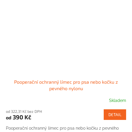
Pooperační ochranný límec pro psa nebo kočku z
pevného nylonu
Skladem
Průměrné
hodnocení
od 322,31 Kč bez DPH
produktu
DETAIL
390 Kč
od
je
3,0
Pooperační ochranný límec pro psa nebo kočku z pevného
z