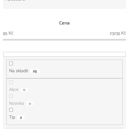
n
í
p
Cena
r
o
95
Kč
23239
Kč
d
u
k
t
ů
Na skladě
25
Akce
0
Novinka
0
Tip
2