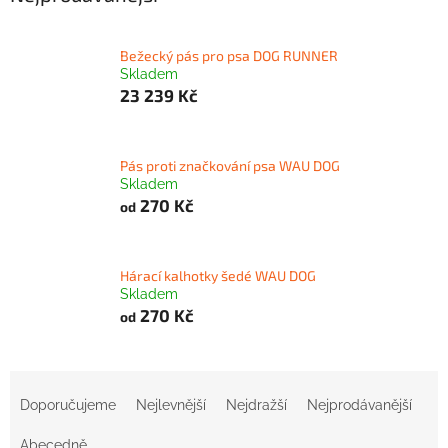
Bežecký pás pro psa DOG RUNNER
Skladem
23 239 Kč
Pás proti značkování psa WAU DOG
Skladem
270 Kč
od
Hárací kalhotky šedé WAU DOG
Skladem
270 Kč
od
Ř
a
Doporučujeme
Nejlevnější
Nejdražší
Nejprodávanější
z
e
Abecedně