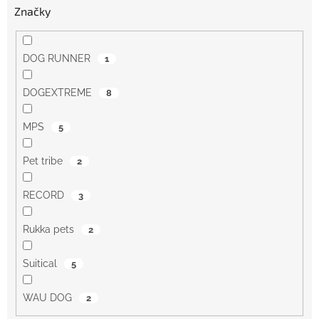
Značky
DOG RUNNER
1
DOGEXTREME
8
MPS
5
Pet tribe
2
RECORD
3
Rukka pets
2
Suitical
5
WAU DOG
2