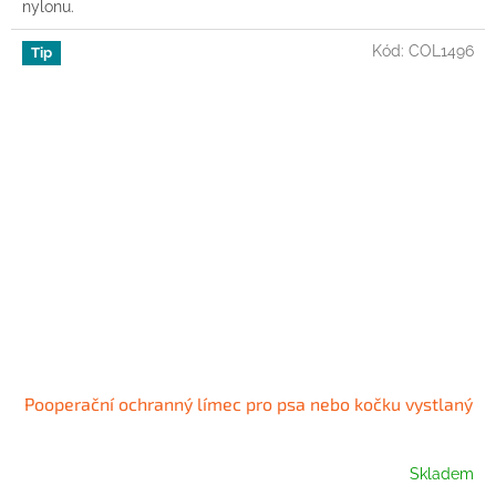
nylonu.
5
hvězdiček.
Kód:
COL1496
Tip
Pooperační ochranný límec pro psa nebo kočku vystlaný
Skladem