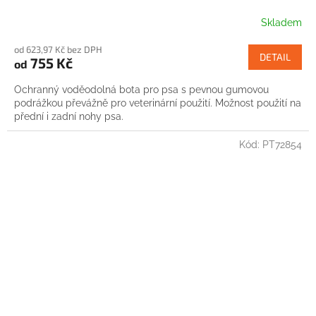
Skladem
od 623,97 Kč bez DPH
DETAIL
755 Kč
od
Ochranný voděodolná bota pro psa s pevnou gumovou
podrážkou převážně pro veterinární použití. Možnost použití na
přední i zadní nohy psa.
Kód:
PT72854