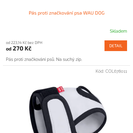
Pás proti značkování psa WAU DOG
Skladem
od 223,14 Kč bez DPH
DETAIL
270 Kč
od
Pás proti značkování psů. Na suchý zip.
Kód:
COL678011