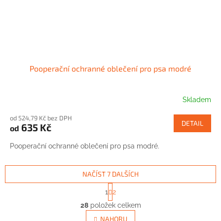
Pooperační ochranné oblečení pro psa modré
Skladem
od 524,79 Kč bez DPH
DETAIL
635 Kč
od
Pooperační ochranné oblečení pro psa modré.
NAČÍST 7 DALŠÍCH
S
1
2
t
O
r
28
položek celkem
v
á
l
NAHORU
n