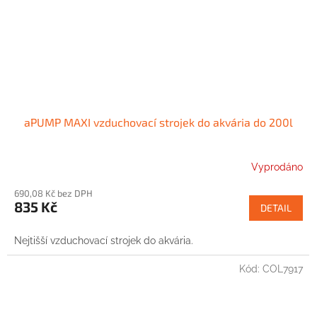
aPUMP MAXI vzduchovací strojek do akvária do 200l
Vyprodáno
690,08 Kč bez DPH
835 Kč
DETAIL
Nejtišší vzduchovací strojek do akvária.
Kód:
COL7917