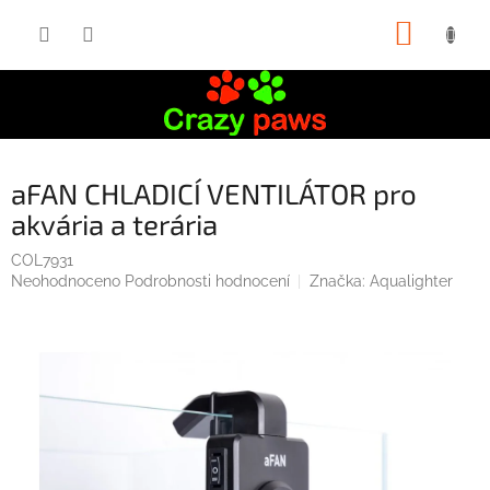
Přejít
NÁKUP
na
obsah
KOŠÍK
aFAN CHLADICÍ VENTILÁTOR pro
akvária a terária
COL7931
Průměrné
Neohodnoceno
Podrobnosti hodnocení
Značka:
Aqualighter
hodnocení
produktu
je
0,0
z
5
hvězdiček.