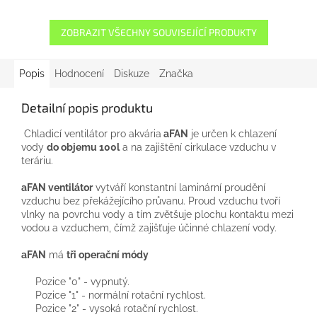
ZOBRAZIT VŠECHNY SOUVISEJÍCÍ PRODUKTY
Popis
Hodnocení
Diskuze
Značka
Detailní popis produktu
Chladicí ventilátor
pro
akvária
aFAN
je určen k
chlazení
vody
do objemu
100l
a
na
zajištění cirkulace
vzduchu
v
teráriu
.
aFAN
ventilátor
vytváří
konstantní
laminární
proudění
vzduchu
bez
překážejícího
průvanu
.
Proud
vzduchu
tvoří
vlnky
na povrchu
vody
a
tím
zvětšuje
plochu
kontaktu
mezi
vodou
a
vzduchem
, čímž
zajišťuje účinné
chlazení
vody.
aFAN
má
tři
operační
módy
Pozice
"
0"
-
vypnutý.
Pozice
"
1
"
-
normální
rotační
rychlost
.
Pozice
"
2
"
-
vysoká
rotační
rychlost
.