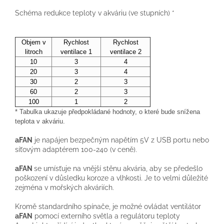
Schéma
redukce
teploty
v
akváriu
(
ve stupních
)
*
Objem v
Rychlost
Rychlost
litroch
ventilace
1
ventilace
2
10
3
4
20
3
4
30
2
3
60
2
3
100
1
2
*
Tabulka
ukazuje
předpokládané
hodnoty
,
o
které
bude snížena
teplota
v
akváriu
.
aFAN
je
napájen
bezpečným
napětím 5V
z
USB
portu
nebo
síťovým
adaptérem
100-240
(
v
ceně
)
.
aFAN
se umísťuje na
vnější stěnu
akvária,
aby se předešlo
poškození
v
důsledku koroze
a
vlhkosti.
Je
to
velmi
důležité
zejména
v
mořských
akváriích
.
Kromě
standardního
spínače
, je možné
ovládat
ventilátor
aFAN
pomocí externího
světla
a
regulátoru
teploty