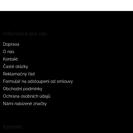
Z
á
p
a
Informace pro vás
t
Doprava
í
O nás
Kontakt
Časté otázky
Reklamačný řád
Formulář na odstoupení od smlouvy
Obchodní podmínky
Ochrana osobních údajů
Námi nabízené značky
Kontakt