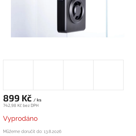
899 Kč
/ ks
742,98 Kč bez DPH
Měrná
Vyprodáno
cena:
Můžeme doručit do:
13.8.2026