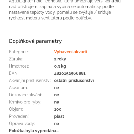
AquaLighter
řídící jednotka
, která umožňuje
větší kontrolu
nad
přístrojem
:
zapíná
a
vypíná
se
automaticky
podle
nastavené
teploty
vody
,
pomalu se
zvýšuje
/
snižuje
rychlost
motoru ventilátoru
podle potřeby.
Doplňkové parametry
Kategorie
:
Vybavení akvárií
Záruka
:
2 roky
Hmotnost
:
0.3 kg
EAN
:
4820152566881
Akvarijní příslušenství
:
ostatní příslušenství
Akvárium
:
ne
Dekorace akvárií
:
ne
Krmivo pro ryby
:
ne
Objem
:
100
Provedení
:
plast
Úprava vody
:
ne
Položka byla vyprodána…