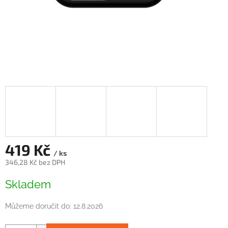
419 Kč
/ ks
346,28 Kč bez DPH
Měrná
Skladem
cena:
Můžeme doručit do:
12.8.2026