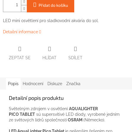
Přidat do košíku
LED mini osvětlení pro sladkovodní akvária do 10l.
Detailní informace
ZEPTAT SE
HLÍDAT
SDÍLET
Popis
Hodnocení
Diskuze
Značka
Detailní popis produktu
Světelným zdrojem
v osvětlení
AQUALIGHTER
PICO
TABLET
sú
supersvítivé
LED
diody,
vyrobené
jedním
ze světových
lídrů
společností
OSRAM
(
Německo
)
.
LED AquaLighter
Pico Tablet
je
nejlepším řešením
pro