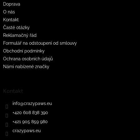
Doprava
í
O nás
Kontakt
Časté otázky
Reklamačný řád
Formulář na odstoupení od smlouvy
Obchodní podmínky
Ochrana osobních údajů
Námi nabízené značky
Kontakt
info
@
crazypaws.eu
+420 608 838 390
+421 905 859 980
crazypaws.eu