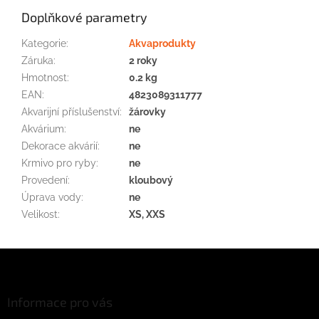
Doplňkové parametry
Kategorie
:
Akvaprodukty
Záruka
:
2 roky
Hmotnost
:
0.2 kg
EAN
:
4823089311777
Akvarijní příslušenství
:
žárovky
Akvárium
:
ne
Dekorace akvárií
:
ne
Krmivo pro ryby
:
ne
Provedení
:
kloubový
Úprava vody
:
ne
Velikost
:
XS, XXS
Z
á
p
a
Informace pro vás
t