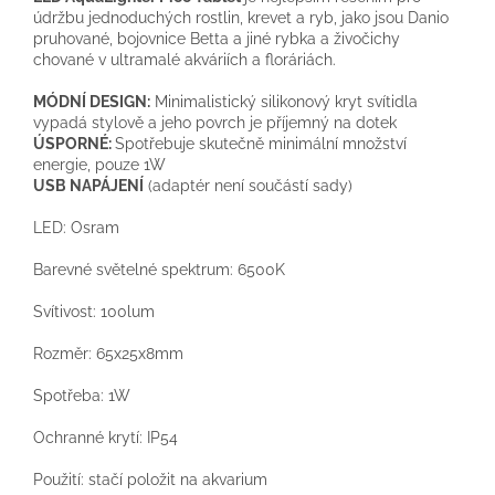
údržbu
jednoduchých
rostlin
,
krevet
a
ryb
,
jako
jsou
Danio
pruhované
,
bojovnice
Betta
a
jiné
rybka
a
živočichy
chované
v
ultramalé
akváriích
a
floráriách
.
MÓDNÍ DESIGN
:
Minimalistický
silikonový
kryt svítidla
vypadá
stylově
a
jeho
povrch
je
příjemný na dotek
ÚSPORNÉ
:
Spotřebuje
skutečně
minimální množství
energie, pouze 1W
USB
NAPÁJENÍ
(
adaptér
není součástí
sady
)
LED: Osram
Barevné světelné spektrum: 6500K
Svítivost: 100lum
Rozměr: 65x25x8mm
Spotřeba: 1W
Ochranné krytí: IP54
Použití: stačí položit na akvarium