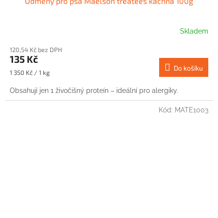
Odměny pro psa Maelson treatees kachna 100g
Skladem
120,54 Kč bez DPH
135 Kč
Do košíku
Měrná
1 350 Kč / 1 kg
cena:
Obsahují jen 1 živočišný proteín – ideální pro alergiky.
Kód:
MATE1003