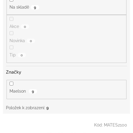
Na skladě
9
Akce
0
Novinka
0
Tip
0
Značky
Maelson
9
Položek k zobrazení:
9
V
Kód:
MATES2100
ý