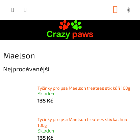
Přejít
NÁKUP
na
obsah
KOŠÍK
Maelson
Nejprodávanější
Tyčinky pro psa Maelson treatees stix kůň 100g
Skladem
135 Kč
Tyčinky pro psa Maelson treatees stix kachna
100g
Skladem
135 Kč