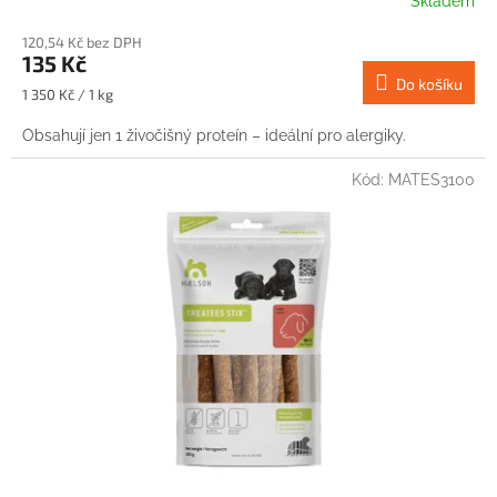
Skladem
120,54 Kč bez DPH
135 Kč
Do košíku
Měrná
1 350 Kč / 1 kg
cena:
Obsahují jen 1 živočišný proteín – ideální pro alergiky.
Kód:
MATES3100