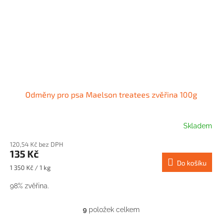
Odměny pro psa Maelson treatees zvěřina 100g
Skladem
120,54 Kč bez DPH
135 Kč
Do košíku
Měrná
1 350 Kč / 1 kg
cena:
98% zvěřina.
9
položek celkem
O