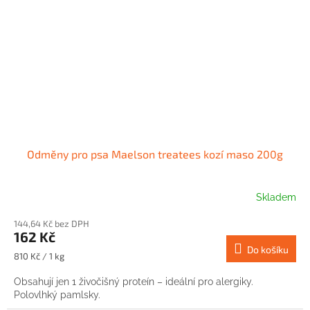
Odměny pro psa Maelson treatees kozí maso 200g
Skladem
144,64 Kč bez DPH
162 Kč
Do košíku
Měrná
810 Kč / 1 kg
cena:
Obsahují jen 1 živočišný proteín – ideální pro alergiky.
Polovlhký pamlsky.