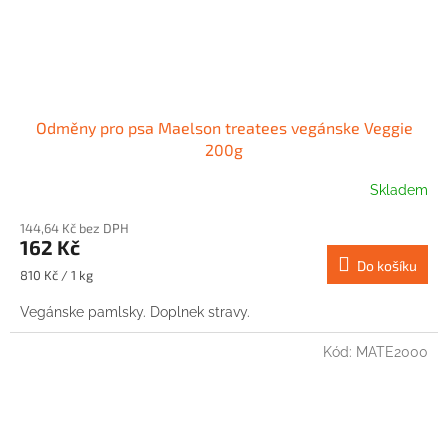
Odměny pro psa Maelson treatees vegánske Veggie
200g
Skladem
144,64 Kč bez DPH
162 Kč
Do košíku
Měrná
810 Kč / 1 kg
cena:
Vegánske pamlsky. Doplnek stravy.
Kód:
MATE2000