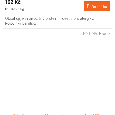
162 Kč
Do košíku
Měrná
810 Kč / 1 kg
cena:
Obsahují jen 1 živočišný proteín – ideální pro alergiky.
Polovlhký pamlsky.
Kód:
MATE1000