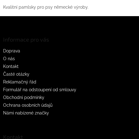
v
l
Kvalitní pamlsky pro psy německé výroby.
á
d
Z
a
á
c
p
í
a
Informace pro vás
p
t
r
Doprava
í
v
O nás
k
y
Kontakt
v
Časté otázky
ý
Reklamačný řád
p
i
Formulář na odstoupení od smlouvy
s
Obchodní podmínky
u
Ochrana osobních údajů
Námi nabízené značky
Kontakt