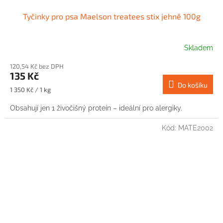
Tyčinky pro psa Maelson treatees stix jehně 100g
Skladem
120,54 Kč bez DPH
135 Kč
Do košíku
Měrná
1 350 Kč / 1 kg
cena:
Obsahují jen 1 živočišný proteín – ideální pro alergiky.
Kód:
MATE2002