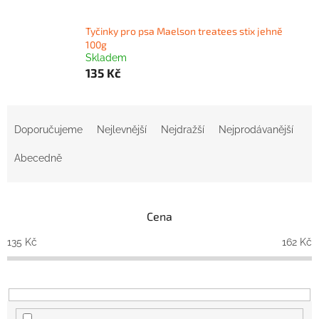
Tyčinky pro psa Maelson treatees stix jehně
100g
Skladem
135 Kč
Ř
a
Doporučujeme
Nejlevnější
Nejdražší
Nejprodávanější
z
e
Abecedně
n
í
p
Cena
r
o
135
Kč
162
Kč
d
u
k
t
ů