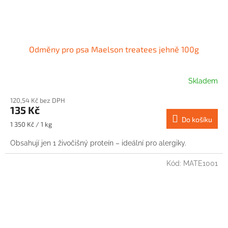
Odměny pro psa Maelson treatees jehně 100g
Skladem
120,54 Kč bez DPH
135 Kč
Do košíku
Měrná
1 350 Kč / 1 kg
cena:
Obsahují jen 1 živočišný proteín – ideální pro alergiky.
Kód:
MATE1001