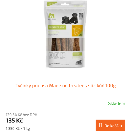
p
i
s
p
r
o
d
u
k
t
ů
Tyčinky pro psa Maelson treatees stix kůň 100g
Skladem
120,54 Kč bez DPH
135 Kč
Do košíku
Měrná
1 350 Kč / 1 kg