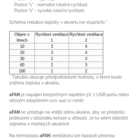
Pozice "1" - normální rotační rychlost.
Pozice "2" - vysoká rotační rychlost.
Schéma redukce teploty v akváriu (ve stupních) *
Objem v
Rychlost ventilace
Rychlost ventilace
litrech
1
2
10
3
4
20
3
4
30
2
3
60
2
3
100
1
2
* Tabulka ukazuje předpokládané hodnoty, o které bude
snížena teplota v akváriu.
aFAN
je napájen bezpečným napětím 5V z USB portu nebo
síťovým adaptérem 100-240 (v ceně).
aFAN
se umísťuje na vnější stěnu akvária, aby se předešlo
poškození v důsledku koroze a vlhkosti. Je to velmi důležité
zejména v mořských akváriích.
Na termostatu
aFAN
ventilátoru lze nastavit přesnou