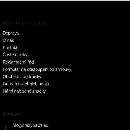
Z
á
p
a
Informace pro vás
t
Doprava
í
O nás
Kontakt
Časté otázky
Reklamačný řád
Formulář na odstoupení od smlouvy
Obchodní podmínky
Ochrana osobních údajů
Námi nabízené značky
Kontakt
info
@
crazypaws.eu