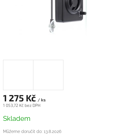
1 275 Kč
/ ks
1 053,72 Kč bez DPH
Měrná
Skladem
cena:
Můžeme doručit do:
13.8.2026