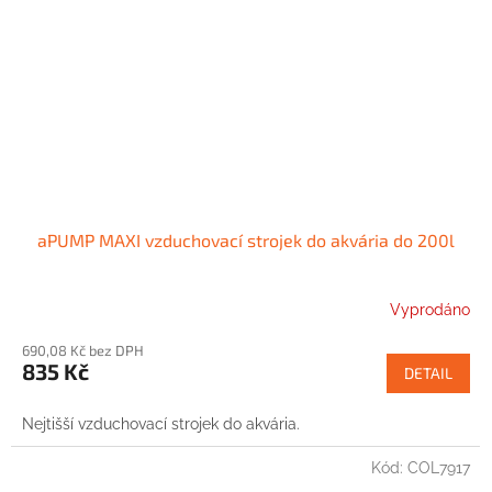
aPUMP MAXI vzduchovací strojek do akvária do 200l
Vyprodáno
690,08 Kč bez DPH
835 Kč
DETAIL
Nejtišší vzduchovací strojek do akvária.
Kód:
COL7917