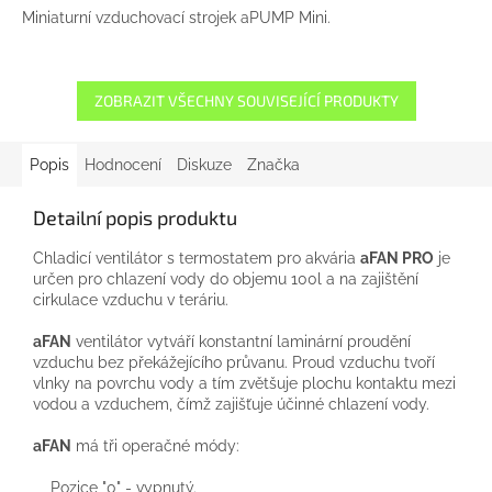
Miniaturní vzduchovací strojek aPUMP Mini.
ZOBRAZIT VŠECHNY SOUVISEJÍCÍ PRODUKTY
Popis
Hodnocení
Diskuze
Značka
Detailní popis produktu
Chladicí ventilátor s termostatem pro akvária
aFAN PRO
je
určen pro chlazení vody do objemu 100l a na zajištění
cirkulace vzduchu v teráriu.
aFAN
ventilátor vytváří konstantní laminární proudění
vzduchu bez překážejícího průvanu. Proud vzduchu tvoří
vlnky na povrchu vody a tím zvětšuje plochu kontaktu mezi
vodou a vzduchem, čímž zajišťuje účinné chlazení vody.
aFAN
má tři operačné módy:
Pozice "0" - vypnutý.