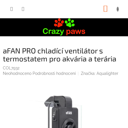
Přejít
NÁKUP
na
obsah
KOŠÍK
aFAN PRO chladící ventilátor s
termostatem pro akvária a terária
COL7932
Průměrné
Neohodnoceno
Podrobnosti hodnocení
Značka:
Aqualighter
hodnocení
produktu
je
0,0
z
5
hvězdiček.