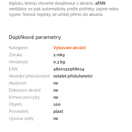
teplotu, kterou chceme dosáhnout v akváriu.
aFAN
ventilátor se pak automaticky podle potřeby zapne nebo
vypne. Sensor teploty se umístí přímo do akvária.
Doplňkové parametry
Kategorie
:
Vybavení akvárií
Záruka
:
2 roky
Hmotnost
:
0.3 kg
EAN
:
4820152568014
Akvarijní příslušenství
:
ostatní příslušenství
Akvárium
:
ne
Dekorace akvárií
:
ne
Krmivo pro ryby
:
ne
Objem
:
100
Provedení
:
plast
Úprava vody
:
ne