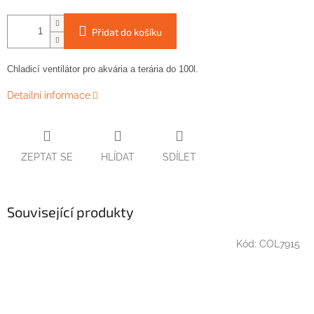
Přidat do košíku
Chladicí ventilátor
pro
akvária
a
terária
do
100l
.
Detailní informace
ZEPTAT SE
HLÍDAT
SDÍLET
Související produkty
Kód:
COL7915