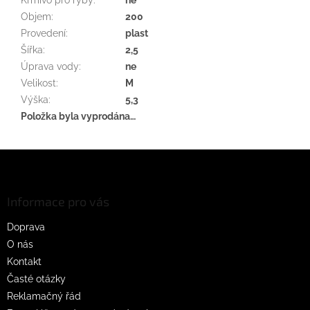
Objem
:
200
Provedení
:
plast
Šířka
:
2,5
Úprava vody
:
ne
Velikost
:
M
Výška
:
5,3
Položka byla vyprodána…
Z
á
p
a
Informace pro vás
t
Doprava
í
O nás
Kontakt
Časté otázky
Reklamačný řád