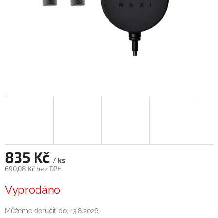
835 Kč
/ ks
690,08 Kč bez DPH
Měrná
Vyprodáno
cena:
Můžeme doručit do:
13.8.2026