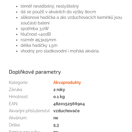
téměř neviditelný
,
neslyšitelný
dá
se
použít
v
akváriích
do
výšky
80cm
silikonová
hadička
a
2ks
vzduchovacích
kamínků
jsou
součástí balení
spotřeba
3,0W
hlučnost
<
40dB
rozměr
∅53x25mm
délka
hadičky
1,5m
vhodný
pro sladkovodní
i
mořská akvária
.
Doplňkové parametry
Kategorie
:
Akvaprodukty
Záruka
:
2 roky
Hmotnost
:
0.1 kg
EAN
:
4820152566904
Akvarijní příslušenství
:
vzduchovače
Akvárium
:
ne
Délka
:
5,3
Krmivo pro ryby
:
ne