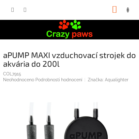
Přejít
NÁKUP
na
obsah
KOŠÍK
aPUMP MAXI vzduchovací strojek do
akvária do 200l
COL7915
Průměrné
Neohodnoceno
Podrobnosti hodnocení
Značka:
Aqualighter
hodnocení
produktu
je
0,0
z
5
hvězdiček.