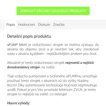
ZOBRAZIT VŠECHNY SOUVISEJÍCÍ PRODUKTY
Popis
Hodnocení
Diskuze
Značka
Detailní popis produktu
je
vzduchovací
strojek
se dvěma výstupy
do
aPUMP MAXI
akvária
do
objemu
200l
a
je
navržen
tak, aby
zásoboval
vodu
v
akváriu
kyslíkem
-
nejdůležitějším
prvkem
pro
život.
Aktuálně je
tento
vzduchovací
strojek
nejmenší
a
nejtišší
dvoukanálový
stroje
k
na
světě
.
Tlak
vzduchu
pumpování
a
tvořeného
aPUMPou
umožňuje
používat tento
strojek
v
akváriích
až
do
výšky
hladiny
80cm
!
Díky
patentované technologii
hlučnost
nepřesahuje
40dB
.
Pokud
je
pro
Vás
prvořadé
kritérium
ZVUK
,
je
tento
strojek
to
nejlepší
na
světě
,
co
existuje
!
Hlavní výhody
: