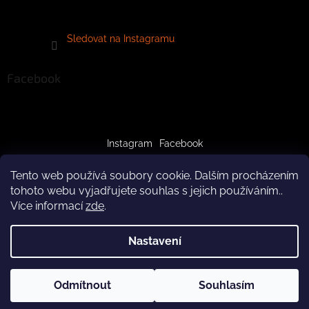
Sledovat na Instagramu
Facebook
Instagram
Facebook
Tento web používá soubory cookie. Dalším procházením
tohoto webu vyjadřujete souhlas s jejich používáním..
Více informací
zde
.
Vytvořil Shoptet
Nastavení
Copyright 2026
crazypaws.cz
. Všechna práva vyhrazena.
Z důvodu čerpání dovolené budeme produkty doručovat až po
Odmítnout
Souhlasím
Upravit nastavení cookies
3.8.2026. Za pochopení předem děkujeme! Tým Crazy Paws