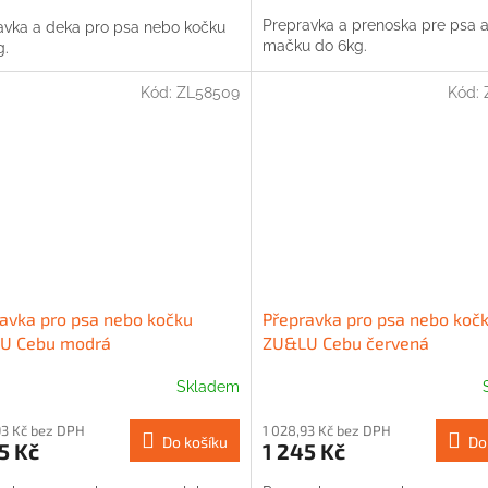
Prepravka a prenoska pre psa 
avka a deka pro psa nebo kočku
mačku do 6kg.
g.
Kód:
ZL58509
Kód:
avka pro psa nebo kočku
Přepravka pro psa nebo koč
U Cebu modrá
ZU&LU Cebu červená
Skladem
93 Kč bez DPH
1 028,93 Kč bez DPH
Do košíku
Do
5 Kč
1 245 Kč