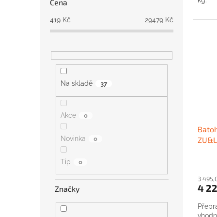
kg.
Cena
419
Kč
29479
Kč
Na skladě
37
Akce
0
Batoh
Novinka
0
ZU&L
Tip
0
3 495,
4 22
Značky
Přepr
vhodn