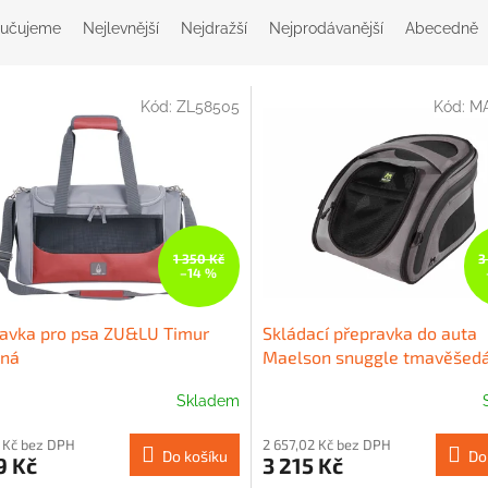
učujeme
Nejlevnější
Nejdražší
Nejprodávanější
Abecedně
Kód:
ZL58505
Kód:
M
1 350 Kč
3
–14 %
avka pro psa ZU&LU Timur
Skládací přepravka do auta
ená
Maelson snuggle tmavěšedá
Skladem
 Kč bez DPH
2 657,02 Kč bez DPH
Do košíku
Do
9 Kč
3 215 Kč