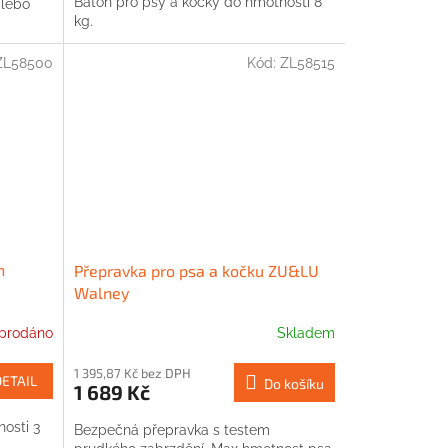
Batoh pro psy a kočky do hmotnosti 8
alebo
kg.
ZL58500
Kód:
ZL58515
n
Přepravka pro psa a kočku ZU&LU
Walney
prodáno
Skladem
1 395,87 Kč bez DPH
DETAIL
Do košíku
1 689 Kč
osti 3
Bezpečná přepravka s testem