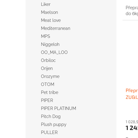
Liker
Přepr
Maelson
do 6k
Meat love
Mediterranean
MPS
Niggeloh
OO_MA_LOO
Orbiloc
Orijen
Orozyme
OTOM
Přepr
Pet tribe
ZU&L
PIPER
PIPER PLATINUM
Pitch Dog
1 028,
Plush puppy
1 24
PULLER