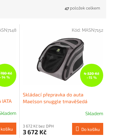
47
položek celkem
ASN7148
Kód:
MASN7152
 780 Kč
4 320 Kč
–14 %
–15 %
Skládací přepravka do auta
 IATA
Maelson snuggle tmavěšedá
Skladem
Skladem
3 672 Kč bez DPH
 košíku
Do košíku
3 672 Kč