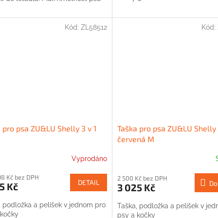
Kód:
ZL58512
Kód:
 pro psa ZU&LU Shelly 3 v 1
Taška pro psa ZU&LU Shelly 
S
červená M
Vyprodáno
98 Kč bez DPH
2 500 Kč bez DPH
DETAIL
Do
5 Kč
3 025 Kč
, podložka a pelíšek v jednom pro
Taška, podložka a pelíšek v je
 kočky
psy a kočky