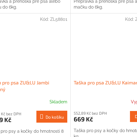
avka a prenoska pre psa alebo
Prepravka a prenoska pre psa 
 do 6kg.
mačku do 6kg.
Kód:
ZL58801
Kód:
h pro psa ZU&LU Jambi
Taška pro psa ZU&LU Kaima
ený
Skladem
Vy
552,89 Kč bez DPH
 Kč bez DPH
Do košíku
669 Kč
9 Kč
Taška pro psy a kočky do hmotn
 pro psy a kočky do hmotnosti 8
kg.