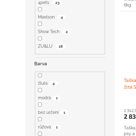
4pets
23
6kg.
Maelson
4
Show Tech
2
ZU&LU
18
Barva
Taška
žlutá
4
žltá 
modrá
1
2 342,
bez určení
1
2 83
růžová
1
Taška
psy a