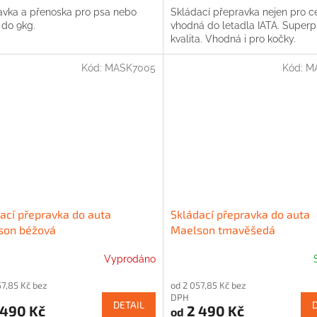
avka a přenoska pro psa nebo
Skládací přepravka nejen pro c
 do 9kg.
vhodná do letadla IATA. Super
kvalita. Vhodná i pro kočky.
Kód:
MASK7005
Kód:
M
ací přepravka do auta
Skládací přepravka do auta
son béžová
Maelson tmavěšedá
Vyprodáno
57,85 Kč bez
od 2 057,85 Kč bez
DPH
DETAIL
 490 Kč
2 490 Kč
od