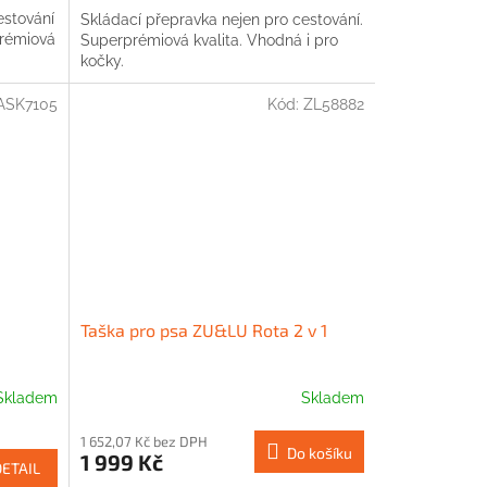
estování
Skládací přepravka nejen pro cestování.
prémiová
Superprémiová kvalita. Vhodná i pro
kočky.
ASK7105
Kód:
ZL58882
Taška pro psa ZU&LU Rota 2 v 1
Skladem
Skladem
1 652,07 Kč bez DPH
Do košíku
1 999 Kč
DETAIL