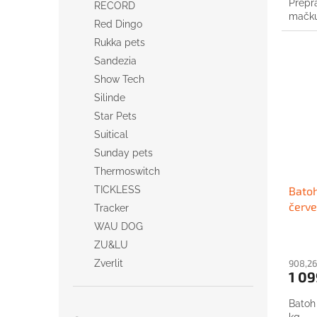
Prepr
RECORD
mačku
Red Dingo
Rukka pets
Sandezia
Show Tech
Silinde
Star Pets
Suitical
Sunday pets
Thermoswitch
TICKLESS
Bato
červ
Tracker
WAU DOG
ZU&LU
Zverlit
908,26
1 09
Batoh