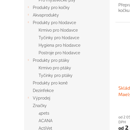
Pro myslivecké psy
Přepr
Produkty pro kočky
kočku
Akvaprodukty
Produkty pro hlodavce
Krmivo pro hlodavce
Tyčinky pro hlodavce
Hygiena pro hlodavce
Postroje pro hlodavce
Produkty pro ptáky
Krmivo pro ptáky
Tyčinky pro ptáky
Produkty pro koně
Sklád
Dezinfekce
Mael
Výprodej
Značky
4pets
od 2 0
ACANA
DPH
2
od
ActiVet