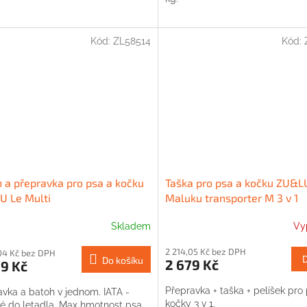
Kód:
ZL58514
Kód:
 a přepravka pro psa a kočku
Taška pro psa a kočku ZU&L
U Le Multi
Maluku transporter M 3 v 1
Skladem
Vy
2 214,05 Kč bez DPH
04 Kč bez DPH
Do košíku
2 679 Kč
9 Kč
Přepravka + taška + pelíšek pro
avka a batoh v jednom. IATA -
kočky 3 v 1.
é do letadla. Max hmotnost psa