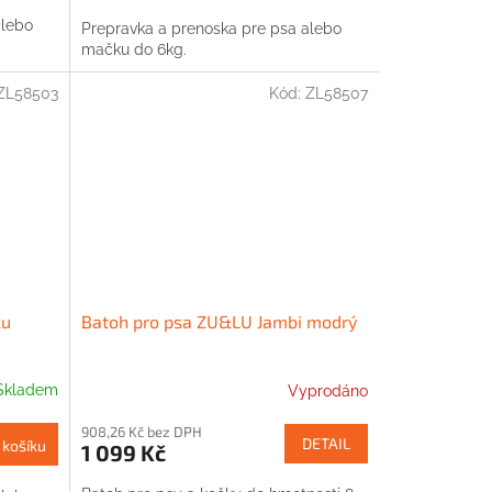
alebo
Prepravka a prenoska pre psa alebo
mačku do 6kg.
ZL58503
Kód:
ZL58507
ku
Batoh pro psa ZU&LU Jambi modrý
Skladem
Vyprodáno
908,26 Kč bez DPH
DETAIL
 košíku
1 099 Kč