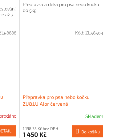
Přepravka a deka pro psa nebo kočku
stování.
do 5kg.
ce až 7
ZL58888
Kód:
ZL58504
ku
Přepravka pro psa nebo kočku
ZU&LU Alor červená
prodáno
Skladem
1 198,35 Kč bez DPH
DETAIL
Do košíku
1 450 Kč