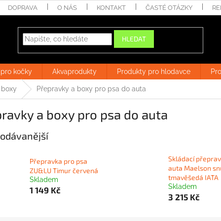
DOPRAVA
O NÁS
KONTAKT
ČASTÉ OTÁZKY
RE
HLEDAT
 pro kočky
Akvaprodukty
Produkty pro hlodavce
Pro
a boxy
Přepravky a boxy pro psa do auta
ravky a boxy pro psa do auta
odávanější
Skládací přepra
Přepravka pro psa
auta Maelson sn
ZU&LU Timur červená
tmavěšedá IATA
Skladem
Skladem
1 149 Kč
3 215 Kč