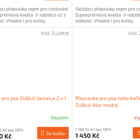
cí přepravka nejen pro cestování.
Skládací přepravka nejen pro ce
prémiová kvalita. V nabídce až 7
Superprémiová kvalita. V nabíd
stí. Vhodná i pro kočky.
velikostí. Vhodná i pro kočky.
Kód:
ZL58878
Kód:
 pro psa ZU&LU Jamaica 2 v 1
Přepravka pro psa nebo koč
ZU&LU Alor modrá
Skladem
Vy
1 198,35 Kč bez DPH
98 Kč bez DPH
Do košíku
1 450 Kč
0 Kč