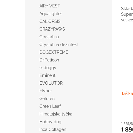
AIRY VEST
Skláda
Aqualighter
Super
veliko
CALIOPSIS
CRAZYPAWS
Crystalina
Crystalina dezinfekt
DOGEXTREME
Dr.Peticon
e-doggy
Eminent
EVOLUTOR
Flyber
Taška
Geloren
Green Leaf
Himalájska tyčka
Hobby dog
1 561,
1 89
Inca Collagen