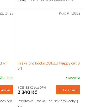
ZL58513
Kód:
PT58881
3 v 1
Taška pro kočku ZU&LU Happy cat 3
v 1
Skladem
Skladem
1 933,88 Kč bez DPH
 košíku
Do košíku
2 340 Kč
dnom pro
Přepravka + taška + pelíšek pro kočky 3
v 1.