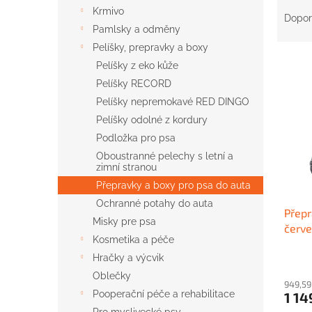
Ř
n
Krmivo
a
e
Dopor
Pamlsky a odměny
z
l
e
Pelíšky, prepravky a boxy
V
n
Pelíšky z eko kůže
ý
í
Pelíšky RECORD
p
p
Pelíšky nepremokavé RED DINGO
i
r
Pelíšky odolné z kordury
s
o
p
d
Podložka pro psa
r
u
Oboustranné pelechy s letní a
o
zimní stranou
k
d
t
Přepravky a boxy pro psa do auta
u
ů
Ochranné potahy do auta
Přepr
k
Misky pre psa
červ
t
Kosmetika a péče
ů
Hračky a výcvik
Oblečky
949,59
Pooperační péče a rehabilitace
1 14