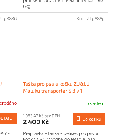
prudkého zabrzdění. Max hmotnost psa
6kg.
ZL58886
Kód:
ZL58885
U
Taška pro psa a kočku ZU&LU
Maluku transporter S 3 v 1
prodáno
Skladem
1 983,47 Kč bez DPH
DETAIL
Do košíku
2 400 Kč
 psy a
Přepravka + taška + pelíšek pro psy a
kočky 3 v 1. Vhodná do letadla IATA