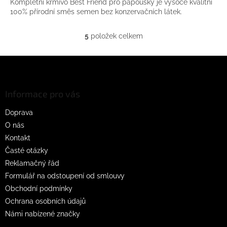
Kompletní krmivo Best Friend pro papoušky je vysoce kvalitní
100% přírodní směs semen bez konzervačních látek.
5
položek celkem
O
v
l
Z
á
á
d
p
a
a
Informace pro vás
c
t
í
Doprava
í
p
O nás
r
v
Kontakt
k
Časté otázky
y
Reklamačný řád
v
ý
Formulář na odstoupení od smlouvy
p
Obchodní podmínky
i
Ochrana osobních údajů
s
u
Námi nabízené značky