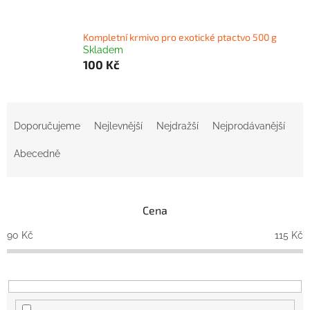
Kompletní krmivo pro exotické ptactvo 500 g
Skladem
100 Kč
Ř
a
Doporučujeme
Nejlevnější
Nejdražší
Nejprodávanější
z
e
Abecedně
n
í
p
Cena
r
o
90
Kč
115
Kč
d
u
k
t
ů