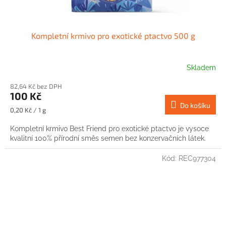
Kompletní krmivo pro exotické ptactvo 500 g
Skladem
82,64 Kč bez DPH
100 Kč
Do košíku
Měrná
0,20 Kč / 1 g
cena:
Kompletní krmivo Best Friend pro exotické ptactvo je vysoce
kvalitní 100% přírodní směs semen bez konzervačních látek.
Kód:
REC977304