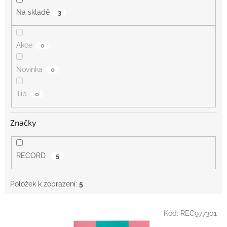
Na skladě
3
Akce
0
Novinka
0
Tip
0
Značky
RECORD
5
Položek k zobrazení:
5
V
Kód:
REC977301
ý