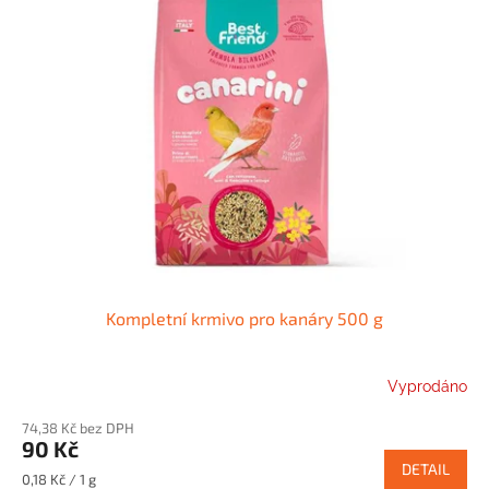
p
i
s
p
r
o
d
u
k
t
ů
Kompletní krmivo pro kanáry 500 g
Vyprodáno
74,38 Kč bez DPH
90 Kč
DETAIL
Měrná
0,18 Kč / 1 g