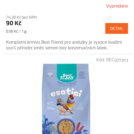
Vyprodáno
74,38 Kč bez DPH
90 Kč
DETAIL
Měrná
0,18 Kč / 1 g
cena:
Kompletní krmivo Best Friend pro andulky je vysoce kvalitní
100% přírodní směs semen bez konzervačních látek.
Kód:
REC977303