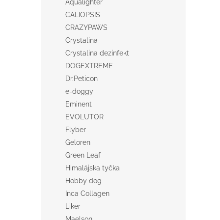
Aqualighter
CALIOPSIS
CRAZYPAWS
Crystalina
Crystalina dezinfekt
DOGEXTREME
Dr.Peticon
e-doggy
Eminent
EVOLUTOR
Flyber
Geloren
Green Leaf
Himalájska tyčka
Hobby dog
Inca Collagen
Liker
Maelson