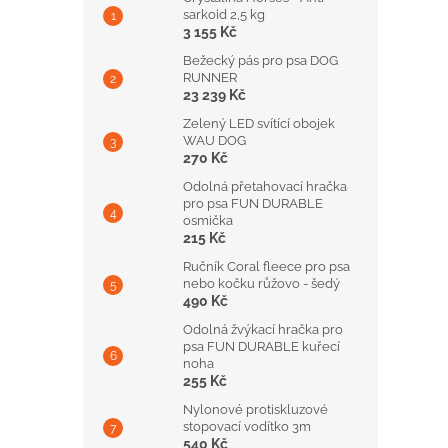
sarkoid 2,5 kg
3 155 Kč
Bežecký pás pro psa DOG
RUNNER
23 239 Kč
Zelený LED svítící obojek
WAU DOG
270 Kč
Odolná přetahovací hračka
pro psa FUN DURABLE
osmička
215 Kč
Ručník Coral fleece pro psa
nebo kočku růžovo - šedý
490 Kč
Odolná žvýkací hračka pro
psa FUN DURABLE kuřecí
noha
255 Kč
Nylonové protiskluzové
stopovací vodítko 3m
540 Kč