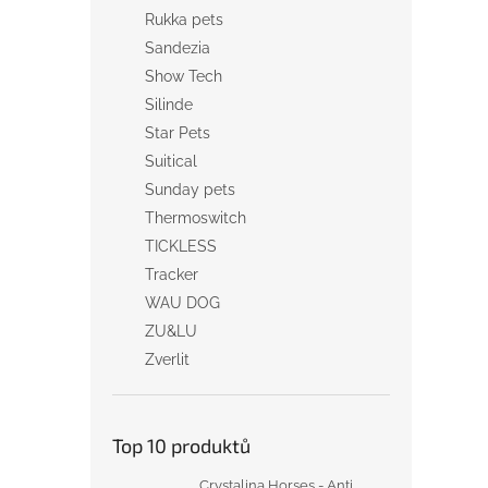
Rukka pets
Sandezia
Show Tech
Silinde
Star Pets
Suitical
Sunday pets
Thermoswitch
TICKLESS
Tracker
WAU DOG
ZU&LU
Zverlit
Top 10 produktů
Crystalina Horses - Anti