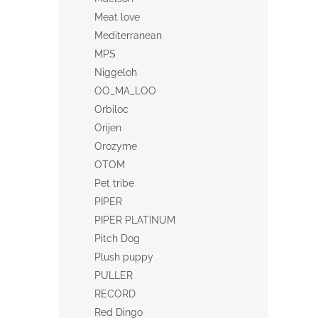
Meat love
Mediterranean
MPS
Niggeloh
OO_MA_LOO
Orbiloc
Orijen
Orozyme
OTOM
Pet tribe
PIPER
PIPER PLATINUM
Pitch Dog
Plush puppy
PULLER
RECORD
Red Dingo