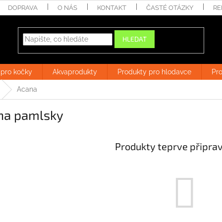
DOPRAVA
O NÁS
KONTAKT
ČASTÉ OTÁZKY
RE
HLEDAT
 pro kočky
Akvaprodukty
Produkty pro hlodavce
Pro
Acana
na pamlsky
Produkty teprve připra