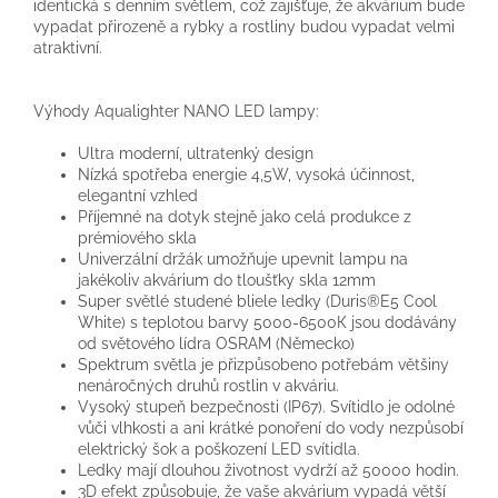
identická s denním světlem, což zajišťuje, že akvárium bude
vypadat přirozeně a rybky a rostliny budou vypadat velmi
atraktivní.
Výhody Aqualighter NANO LED lampy:
Ultra moderní, ultratenký design
Nízká spotřeba energie 4,5W, vysoká účinnost,
elegantní vzhled
Příjemné na dotyk stejně jako celá produkce z
prémiového skla
Univerzální držák umožňuje upevnit lampu na
jakékoliv akvárium do tloušťky skla 12mm
Super světlé studené bliele ledky (Duris®E5 Cool
White) s teplotou barvy 5000-6500К jsou dodávány
od světového lídra OSRAM (Německo)
Spektrum světla je přizpůsobeno potřebám většiny
nenáročných druhů rostlin v akváriu.
Vysoký stupeň bezpečnosti (IP67). Svítidlo je odolné
vůči vlhkosti a ani krátké ponoření do vody nezpůsobí
elektrický šok a poškození LED svítidla.
Ledky mají dlouhou životnost vydrží až 50000 hodin.
3D efekt způsobuje, že vaše akvárium vypadá větší