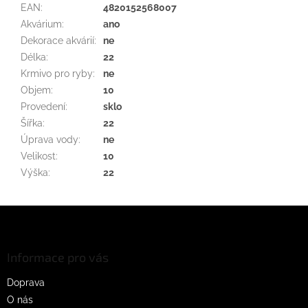
EAN
:
4820152568007
Akvárium
:
ano
Dekorace akvárií
:
ne
Délka
:
22
Krmivo pro ryby
:
ne
Objem
:
10
Provedení
:
sklo
Šířka
:
22
Úprava vody
:
ne
Velikost
:
10
Výška
:
22
Z
á
p
a
Informace pro vás
t
Doprava
í
O nás