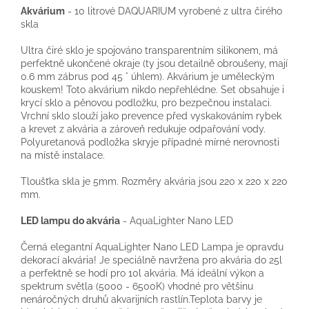
Akvárium
- 10 litrové DAQUARIUM vyrobené z ultra čirého
skla
Ultra čiré sklo je spojováno transparentním silikonem, má
perfektně ukončené okraje (ty jsou detailně obroušeny, mají
0.6 mm zábrus pod 45 ° úhlem). Akvárium je uměleckým
kouskem! Toto akvárium nikdo nepřehlédne. Set obsahuje i
krycí sklo a pěnovou podložku, pro bezpečnou instalaci.
Vrchní sklo slouží jako prevence před vyskakováním rybek
a krevet z akvária a zároveň redukuje odpařování vody.
Polyuretanová podložka skryje případné mírné nerovnosti
na místě instalace.
Tloušťka skla je 5mm. Rozměry akvária jsou 220 x 220 x 220
mm.
LED lampu do akvária
- AquaLighter Nano LED
Černá elegantní AquaLighter Nano LED Lampa je opravdu
dekorací akvária! Je speciálně navržena pro akvária do 25l
a perfektně se hodí pro 10l akvária. Má ideální výkon a
spektrum světla (5000 - 6500K) vhodné pro většinu
nenáročných druhů akvarijních rastlín.Teplota barvy je