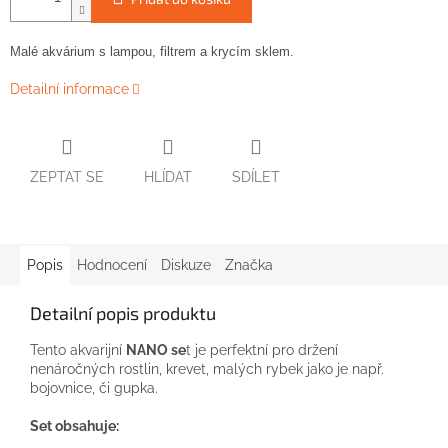
Malé
akvárium
s
lampou,
filtrem
a
krycím
sklem.
Detailní informace
ZEPTAT SE
HLÍDAT
SDÍLET
Popis
Hodnocení
Diskuze
Značka
Detailní popis produktu
Tento akvarijní
NANO se
t je perfektní pro držení
nenáročných rostlin, krevet, malých rybek jako je např.
bojovnice, či gupka.
Set obsahuje: