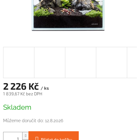
2 226 Kč
/ ks
1 839,67 Kč bez DPH
Měrná
Skladem
cena:
Můžeme doručit do:
12.8.2026
Přidat do košíku