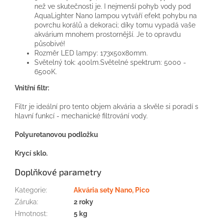
než ve skutečnosti je. I nejmenší pohyb vody pod
AquaLighter Nano lampou vytváří efekt pohybu na
povrchu korálů a dekoraci; díky tomu vypadá vaše
akvárium mnohem prostornější. Je to opravdu
působivé!
Rozměr LED lampy: 173х50х80mm.
Světelný tok: 400lm.Světelné spektrum: 5000 -
6500K.
Vnitřní filtr:
Filtr je ideální pro tento objem akvária a skvěle si poradí s
hlavní funkcí - mechanické filtrování vody.
Polyuretanovou podložku
Krycí sklo.
Doplňkové parametry
Kategorie
:
Akvária sety Nano, Pico
Záruka
:
2 roky
Hmotnost
:
5 kg