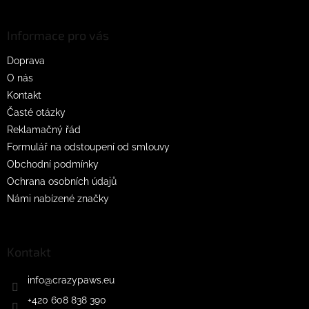
á
á
d
p
a
a
Informace pro vás
c
t
í
Doprava
í
p
O nás
r
v
Kontakt
k
Časté otázky
y
Reklamačný řád
v
ý
Formulář na odstoupení od smlouvy
p
Obchodní podmínky
i
Ochrana osobních údajů
s
u
Námi nabízené značky
Kontakt
info
@
crazypaws.eu
+420 608 838 390