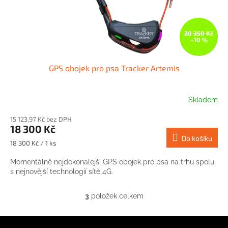
20 350 Kč
–10 %
GPS obojek pro psa Tracker Artemis
Skladem
15 123,97 Kč bez DPH
18 300 Kč
Do košíku
Měrná
18 300 Kč / 1 ks
cena:
Momentálně nejdokonalejší GPS obojek pro psa na trhu spolu
s nejnovější technologií sítě 4G.
3
položek celkem
O
v
l
Z