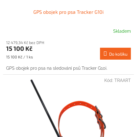
GPS obojek pro psa Tracker G10i
Skladem
12 479,34 Kč bez DPH
15 100 Kč
Do košíku
Měrná
15 100 Kč / 1 ks
cena:
GPS obojek pro psa na sledování psů Tracker G10i.
Kód:
TRAART