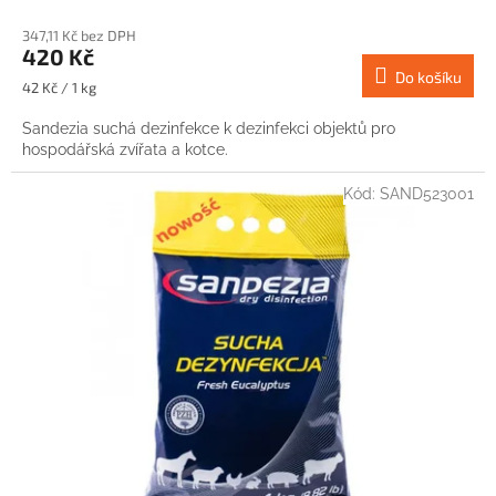
347,11 Kč bez DPH
420 Kč
Do košíku
Měrná
42 Kč / 1 kg
cena:
Sandezia suchá dezinfekce k dezinfekci objektů pro
hospodářská zvířata a kotce.
Kód:
SAND523001