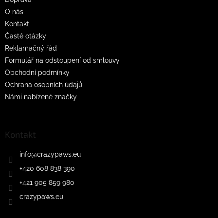
í
p
O nás
r
v
Kontakt
k
Časté otázky
y
Reklamačný řád
v
ý
Formulář na odstoupení od smlouvy
p
Obchodní podmínky
i
Ochrana osobních údajů
s
u
Námi nabízené značky
Kontakt
info
@
crazypaws.eu
+420 608 838 390
+421 905 859 980
crazypaws.eu