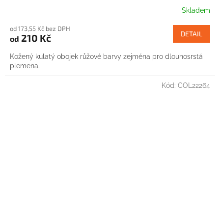
Skladem
od 173,55 Kč bez DPH
DETAIL
210 Kč
od
Kožený kulatý obojek růžové barvy zejména pro dlouhosrstá
plemena.
Kód:
COL22264