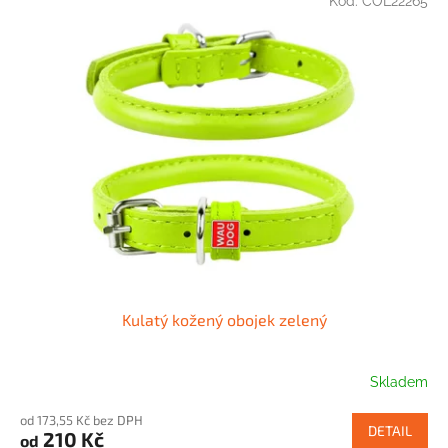
Kód:
COL22265
Kulatý kožený obojek zelený
Skladem
od 173,55 Kč bez DPH
DETAIL
210 Kč
od