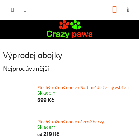
Přejít
NÁKUP
na
obsah
KOŠÍK
P
Výprodej obojky
o
s
Nejprodávanější
t
r
a
Plochý kožený obojek Soft hnědo černý vybíjen
Skladem
n
699 Kč
n
í
p
a
Plochý kožený obojek černé barvy
Skladem
n
219 Kč
od
e