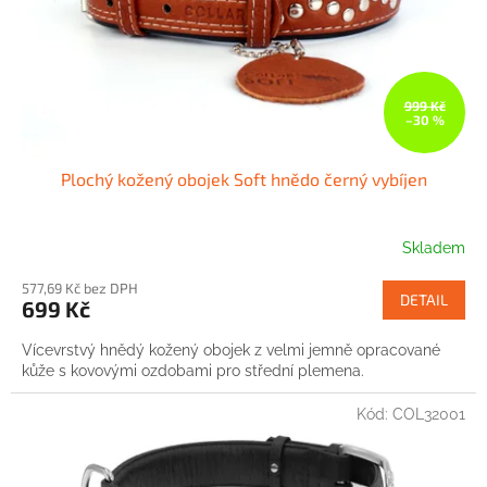
d
u
k
t
ů
999 Kč
–30 %
Plochý kožený obojek Soft hnědo černý vybíjen
Skladem
577,69 Kč bez DPH
DETAIL
699 Kč
Vícevrstvý hnědý kožený obojek z velmi jemně opracované
kůže s kovovými ozdobami pro střední plemena.
Kód:
COL32001