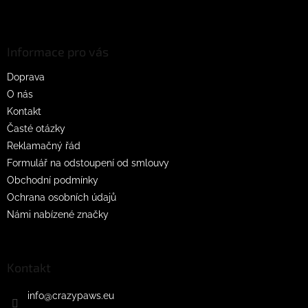
d
Z
a
á
c
p
í
a
Informace pro vás
p
t
r
Doprava
í
v
O nás
k
y
Kontakt
v
Časté otázky
ý
Reklamačný řád
p
i
Formulář na odstoupení od smlouvy
s
Obchodní podmínky
u
Ochrana osobních údajů
Námi nabízené značky
Kontakt
info
@
crazypaws.eu