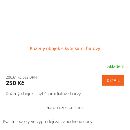
Kožený obojek s kytičkami fialový
Skladem
206,61 Kč bez DPH
DETAIL
250 Kč
Kožený obojek s kytičkami fialové barvy
12
položek celkem
O
v
l
Kvalitní obojky ve výprodeji za zvíhodnené ceny.
á