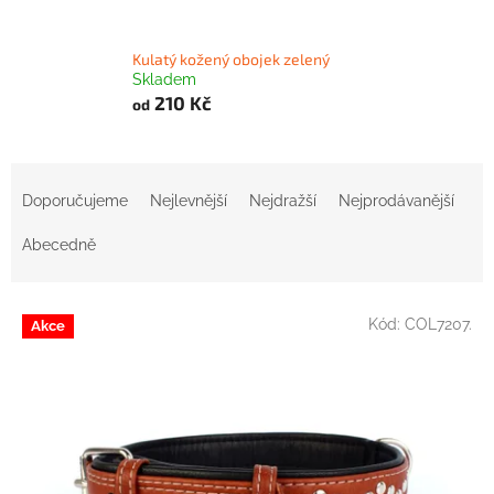
l
Kulatý kožený obojek zelený
Skladem
210 Kč
od
Ř
a
Doporučujeme
Nejlevnější
Nejdražší
Nejprodávanější
z
e
Abecedně
n
í
V
p
Kód:
COL7207.
Akce
ý
r
p
o
i
d
s
u
p
k
r
t
o
ů