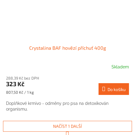
Crystalina BAF hovězí příchuť 400g
Skladem
288,39 Kč bez DPH
323 Kč
Do košíku
Měrná
807,50 Kč / 1 kg
cena:
Doplňkové krmivo - odměny pro psa na detoxikován
organismu.
NAČÍST 1 DALŠÍ
S