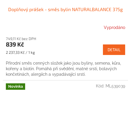
Doplňový prášek - směs bylin NATURALBALANCE 375g
Vyprodáno
749,11 Kč bez DPH
839 Kč
DETAIL
Měrná
2 237,33 Kč / 1 kg
cena:
Přírodní směs cenných složek jako jsou byliny, semena, kůra,
kořeny a biotin. Pomáhá při svědění, matné srsti, bolavých
končetinách, alergiích a vypadávající srsti.
Kód:
ML539039
Novinka