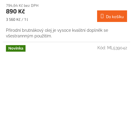
794,64 Kč bez DPH
890 Kč
Do košíku
Měrná
3 560 Kč / 1 l
cena:
Přírodní brutnákový olej je vysoce kvalitní doplněk se
všestrannným použitím.
Kód:
ML539042
Novinka