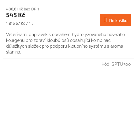
486,61 Kč bez DPH
545 Kč
Do košíku
Měrná
1 816,67 Kč / 1 l
cena:
Veterinární přípravek s obsahem hydrolyzovaného hovězího
kolagenu pro zdraví kloubů psů obsahující kombinaci
důležitých složek pro podporu kloubního systému s aroma
slanina.
Kód:
SPTU300