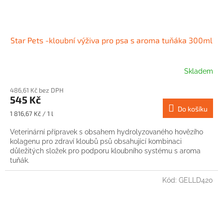
Star Pets -kloubní výživa pro psa s aroma tuňáka 300ml
Skladem
486,61 Kč bez DPH
545 Kč
Do košíku
Měrná
1 816,67 Kč / 1 l
cena:
Veterinární přípravek s obsahem hydrolyzovaného hovězího
kolagenu pro zdraví kloubů psů obsahující kombinaci
důležitých složek pro podporu kloubního systému s aroma
tuňák.
Kód:
GELLD420