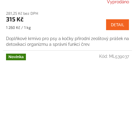
Vyprodáno
281,25 Kč bez DPH
315 Kč
DETAIL
Měrná
1 260 Kč / 1 kg
cena:
Doplňkové krmivo pro psy a kočky přírodní zeolitový prášek na
detoxikaci organizmu a správni funkci črev.
Kód:
ML539037
Novinka