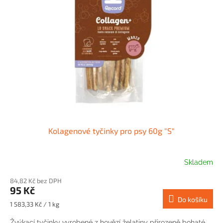
Kolagenové tyčinky pro psy 60g "S"
Skladem
84,82 Kč bez DPH
95 Kč
Do košíku
Měrná
1 583,33 Kč / 1 kg
cena:
Žvýkací tyčinky vyrobené z hovězí želatiny přirozeně bohaté