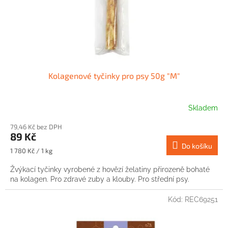
Kolagenové tyčinky pro psy 50g "M"
Skladem
79,46 Kč bez DPH
89 Kč
Do košíku
Měrná
1 780 Kč / 1 kg
cena:
Žvýkací tyčinky vyrobené z hovězí želatiny přirozeně bohaté
na kolagen. Pro zdravé zuby a klouby. Pro střední psy.
Kód:
REC69251