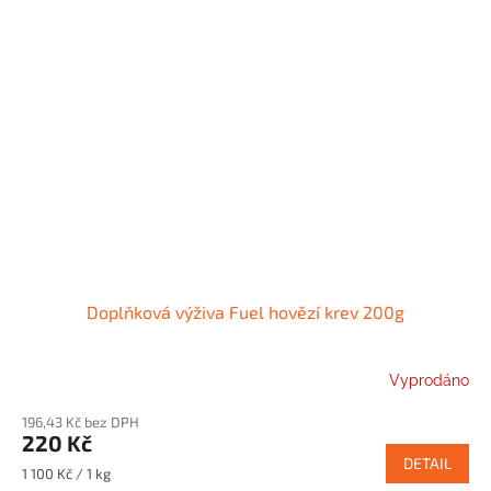
Doplňková výživa Fuel hovězí krev 200g
Vyprodáno
196,43 Kč bez DPH
220 Kč
DETAIL
Měrná
1 100 Kč / 1 kg
cena: