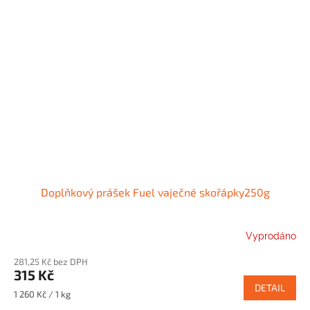
Doplňkový prášek Fuel vaječné skořápky250g
Vyprodáno
281,25 Kč bez DPH
315 Kč
DETAIL
Měrná
1 260 Kč / 1 kg
cena: