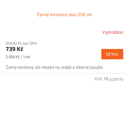
Černý kmínový olej 250 ml
Vyprodáno
659,82 Kč bez DPH
739 Kč
DETAIL
Měrná
2 956 Kč / 1 ml
cena:
Černý kmínový ole vhodní na vnější a interné použití.
Kód:
ML539079