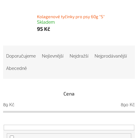
Kolagenové tyčinky pro psy 60g "S"
Skladem
95 Kč
Ř
a
Doporučujeme
Nejlevnější
Nejdražší
Nejprodávanější
z
e
Abecedně
n
í
p
Cena
r
o
89
Kč
890
Kč
d
u
k
t
ů