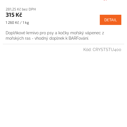
281,25 Kč bez DPH
315 Kč
DETAIL
Měrná
1 260 Kč / 1 kg
cena:
Doplňkové krmivo pro psy a kočky mořský vápenec z
mořských ras - vhodný doplnek k BARFování.
Kód:
CRYSTSTU400