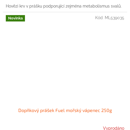
Hovězi krv v prášku podporující zejména metabolismus svalů.
Kód:
ML539035
Novinka
Dopňkový prášek Fuel mořský vápenec 250g
Vyprodáno