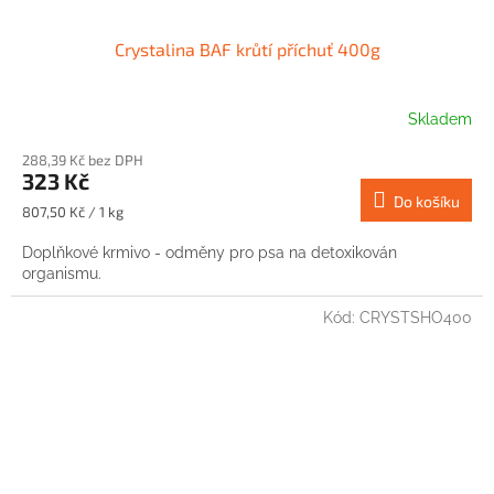
Crystalina BAF krůtí příchuť 400g
Skladem
288,39 Kč bez DPH
323 Kč
Do košíku
Měrná
807,50 Kč / 1 kg
cena:
Doplňkové krmivo - odměny pro psa na detoxikován
organismu.
Kód:
CRYSTSHO400