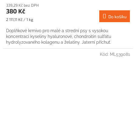
339,29 Kč bez DPH
380 Kč
Do košíku
Měrná
2 111,11 Kč / 1 kg
cena:
Doplňkové krmivo pro malé a strední psy s vysokou
koncentrací kyseliny hyaluronové, chondroitin sulfátu
hydrolyzovaného kolagenu a želatiny. Jaterní příchuť.
Kód:
ML539081