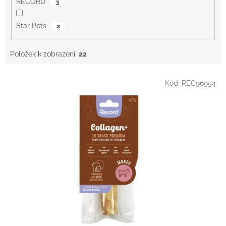
RECORD
3
Star Pets
2
Položek k zobrazení:
22
V
Kód:
REC96954
ý
p
i
s
p
r
o
d
u
k
t
ů