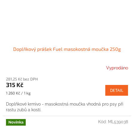
Doplňkový prášek Fuel masokostná moučka 250g
Vyprodáno
281,25 Kč bez DPH
315 Kč
DETAIL
Měrná
1 260 Kč / 1 kg
cena:
Doplňkové krmivo - masokostná moučka vhodná pro psy při
rastu zubů a kostí.
Kód:
ML539038
Novinka