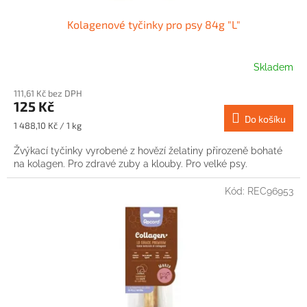
Kolagenové tyčinky pro psy 84g "L"
Skladem
111,61 Kč bez DPH
125 Kč
Do košíku
Měrná
1 488,10 Kč / 1 kg
cena:
Žvýkací tyčinky vyrobené z hovězí želatiny přirozeně bohaté
na kolagen. Pro zdravé zuby a klouby. Pro velké psy.
Kód:
REC96953