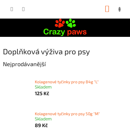
Přejít
NÁKUP
na
obsah
KOŠÍK
Doplňková výživa pro psy
Nejprodávanější
Kolagenové tyčinky pro psy 84g "L"
Skladem
125 Kč
Kolagenové tyčinky pro psy 50g "M"
Skladem
89 Kč