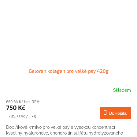
Geloren kolagen pro velké psy 420g
Skladem
669,64 Kč bez DPH
750 Kč
Do košíku
Měrná
1 785,71 Kč / 1 kg
cena:
Doplňkové krmivo pro velké psy s vysokou koncentrací
kyseliny hyaluronové, chondroitin sulfátu hydrolyzovaného