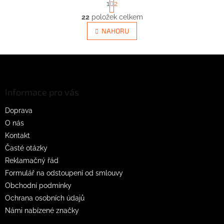
1
2
t
O
r
22
položek celkem
v
á
l
NAHORU
n
á
k
d
o
v
Z
a
á
c
á
n
í
p
í
p
a
Informace pro vás
r
t
v
Doprava
í
k
O nás
y
v
Kontakt
ý
Časté otázky
p
Reklamačný řád
i
s
Formulář na odstoupení od smlouvy
u
Obchodní podmínky
Ochrana osobních údajů
Námi nabízené značky