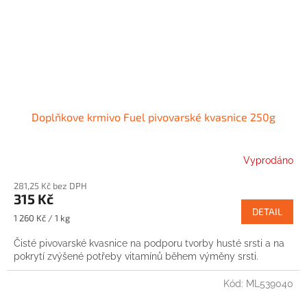
Doplňkove krmivo Fuel pivovarské kvasnice 250g
Vyprodáno
281,25 Kč bez DPH
315 Kč
DETAIL
Měrná
1 260 Kč / 1 kg
cena:
Čisté pivovarské kvasnice na podporu tvorby husté srsti a na
pokrytí zvýšené potřeby vitamínů během výměny srsti.
Kód:
ML539040