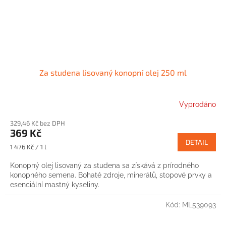
Za studena lisovaný konopní olej 250 ml
Vyprodáno
329,46 Kč bez DPH
369 Kč
DETAIL
Měrná
1 476 Kč / 1 l
cena:
Konopný olej lisovaný za studena sa získává z prírodného
konopného semena. Bohaté zdroje, minerálů, stopové prvky a
esenciální mastný kyseliny.
Kód:
ML539093