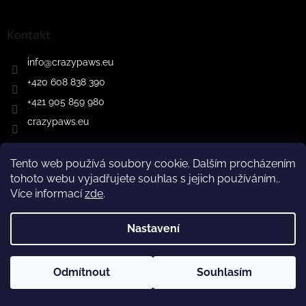
Kontakt
info
@
crazypaws.eu
+420 608 838 390
+421 905 859 980
crazypaws.eu
Tento web používá soubory cookie. Dalším procházením
Instagram
tohoto webu vyjadřujete souhlas s jejich používáním..
Více informací
zde
.
Nastavení
Z důvodu čerpání dovolené budeme produkty doručovat až po
Odmítnout
Souhlasím
Sledovat na Instagramu
3.8.2026. Za pochopení předem děkujeme! Tým Crazy Paws