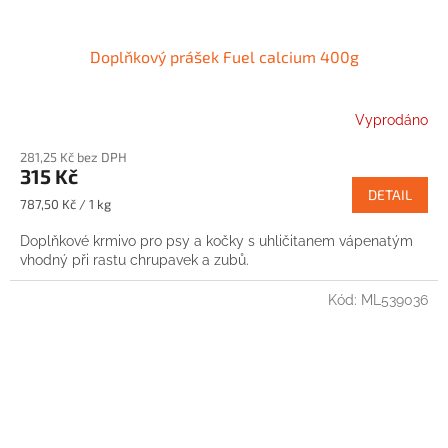
Doplňkový prášek Fuel calcium 400g
Vyprodáno
281,25 Kč bez DPH
315 Kč
DETAIL
Měrná
787,50 Kč / 1 kg
cena:
Doplňkové krmivo pro psy a kočky s uhličitanem vápenatým
vhodný při rastu chrupavek a zubů.
Kód:
ML539036