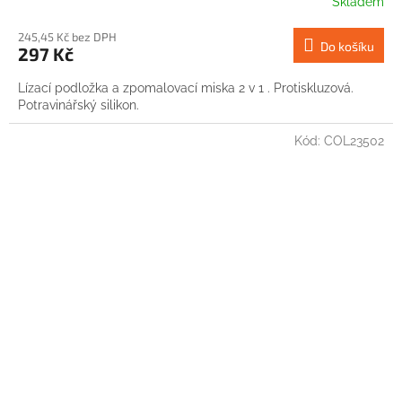
Skladem
245,45 Kč bez DPH
Do košíku
297 Kč
Lízací podložka a zpomalovací miska 2 v 1 . Protiskluzová.
Potravinářský silikon.
Kód:
COL23502