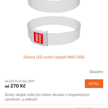
u
p
k
r
t
o
ů
d
u
k
t
ů
Zelený LED svítící obojek WAU DOG
Skladem
od 223,14 Kč bez DPH
DETAIL
270 Kč
od
Široký obojek svítící po celém obvodu s magnetickým
uzávěrem. 3 velikosti.