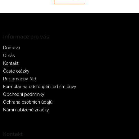
á
k
d
o
v
Z
a
á
c
á
n
í
p
í
p
a
Informace pro vás
r
t
v
Doprava
í
k
O nás
y
v
Kontakt
ý
Časté otázky
p
Reklamačný řád
i
s
Formulář na odstoupení od smlouvy
u
Obchodní podmínky
Ochrana osobních údajů
Námi nabízené značky
Kontakt