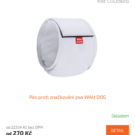
Kód:
COL674011
Pás proti značkování psa WAU DOG
Skladem
od 223,14 Kč bez DPH
DETAIL
270 Kč
od