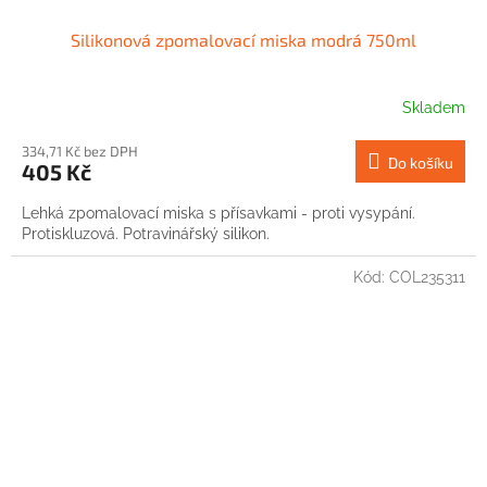
Silikonová zpomalovací miska modrá 750ml
Skladem
334,71 Kč bez DPH
Do košíku
405 Kč
Lehká zpomalovací miska s přísavkami - proti vysypání.
Protiskluzová. Potravinářský silikon.
Kód:
COL235311