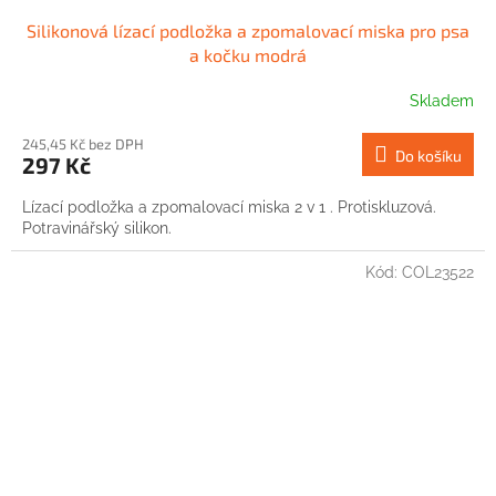
Silikonová lízací podložka a zpomalovací miska pro psa
a kočku modrá
Skladem
245,45 Kč bez DPH
Do košíku
297 Kč
Lízací podložka a zpomalovací miska 2 v 1 . Protiskluzová.
Potravinářský silikon.
Kód:
COL23522