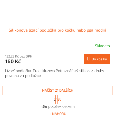
Silikonová lízací podložka pro kočku nebo psa modrá
Skladem
132,23 Kč bez DPH
Do košíku
160 Kč
Lízací podložka. Protiskluzová.Potravinářský silikon. 4 druhy
povrchu v 1 podložce.
NAČÍST 21 DALŠÍCH
S
1
18
t
O
r
360
položek celkem
v
á
l
NAHORU
n