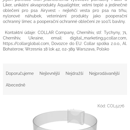
Liker, unikátní akvaprodukty Aqualighter, velmi teplé a jedinečné
oblečení pro psa Airyvest - nejlehčí vesta pro psa na trhu,
nylonové náhubek, veterinární produkty jako pooperační
ochranný límec a pooperační ochranné oblečení ze 100% bavlny.
Kontaktní údaje: COLLAR Company, Chernihiv, stř. Tychyny, 71,
Chernihiv, Ukraine, email: digital_marketing@collar.com,
https://collarglobal.com, Dovozce do EU: Collar spolka z.o.o., Al.
Bohaterow, Wrzesnia 18 lok 42, 02-389 Warszava, Polsko
Ř
a
Doporučujeme
Nejlevnější
Nejdražší
Nejprodávanější
z
e
Abecedně
n
í
V
p
Kód:
COL5276
ý
r
p
o
i
d
s