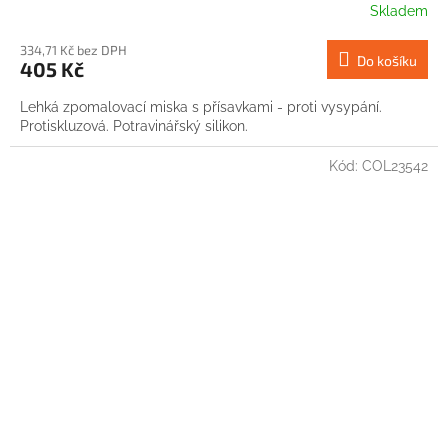
Skladem
334,71 Kč bez DPH
Do košíku
405 Kč
Lehká zpomalovací miska s přísavkami - proti vysypání.
Protiskluzová. Potravinářský silikon.
Kód:
COL23542