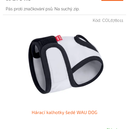
Pás proti značkování psů. Na suchý zip.
Kód:
COL678011
Hárací kalhotky šedé WAU DOG