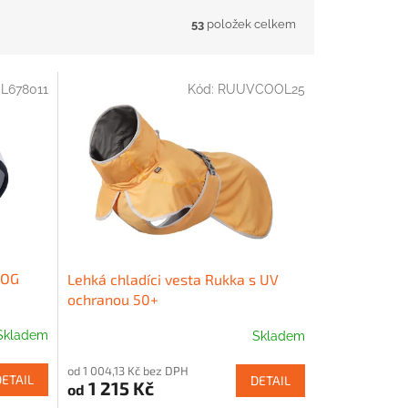
53
položek celkem
L678011
Kód:
RUUVCOOL25
DOG
Lehká chladíci vesta Rukka s UV
ochranou 50+
Skladem
Skladem
od 1 004,13 Kč bez DPH
DETAIL
DETAIL
1 215 Kč
od