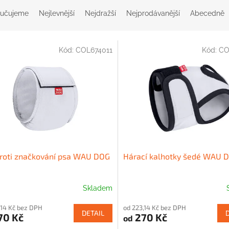
učujeme
Nejlevnější
Nejdražší
Nejprodávanější
Abecedně
Kód:
COL674011
Kód:
CO
roti značkování psa WAU DOG
Hárací kalhotky šedé WAU 
Skladem
,14 Kč bez DPH
od 223,14 Kč bez DPH
DETAIL
70 Kč
270 Kč
od