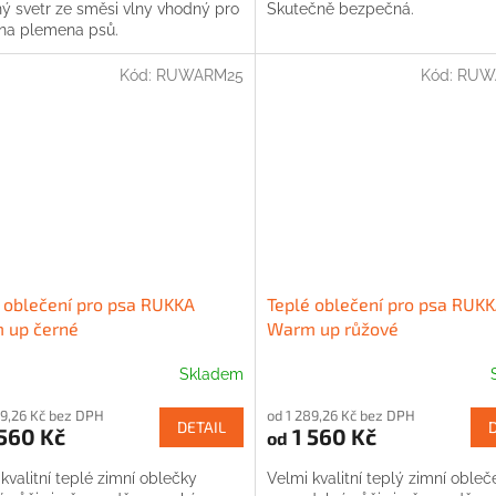
ný svetr ze směsi vlny vhodný pro
Skutečně bezpečná.
na plemena psů.
Kód:
RUWARM25
Kód:
RUW
 oblečení pro psa RUKKA
Teplé oblečení pro psa RUK
 up černé
Warm up růžové
Skladem
89,26 Kč bez DPH
od 1 289,26 Kč bez DPH
DETAIL
560 Kč
1 560 Kč
od
kvalitní teplé zimní oblečky
Velmi kvalitní teplý zimní obleč