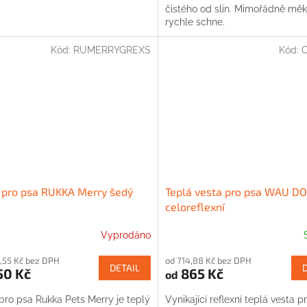
čistého od slin. Mimořádně měk
rychle schne.
Kód:
RUMERRYGREXS
Kód:
 pro psa RUKKA Merry šedý
Teplá vesta pro psa WAU D
celoreflexní
Vyprodáno
,55 Kč bez DPH
od 714,88 Kč bez DPH
DETAIL
50 Kč
865 Kč
od
pro psa Rukka Pets Merry je teplý
Vynikající reflexní teplá vesta p