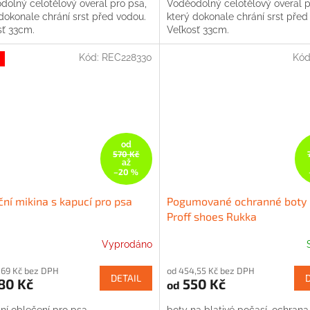
dolný celotělový overal pro psa,
Voděodolný celotělový overal p
dokonale chrání srst před vodou.
který dokonale chrání srst před
sť 33cm.
Veľkosť 33cm.
Kód:
REC228330
Kód
od
570 Kč
až
–20 %
ní mikina s kapucí pro psa
Pogumované ochranné boty 
Proff shoes Rukka
Vyprodáno
,69 Kč bez DPH
od 454,55 Kč bez DPH
DETAIL
80 Kč
550 Kč
od
ní oblečení pro psa.
boty na blativé počasí, ochrana