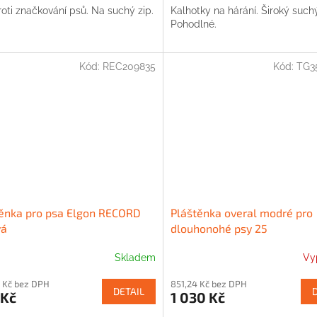
oti značkování psů. Na suchý zip.
Kalhotky na hárání. Široký suchý
Pohodlné.
Kód:
REC209835
Kód:
TG3
ěnka pro psa Elgon RECORD
Pláštěnka overal modré pro
vá
dlouhonohé psy 25
Skladem
Vy
 Kč bez DPH
851,24 Kč bez DPH
DETAIL
 Kč
1 030 Kč