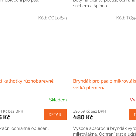
sněhem a špínou.
Kód:
COL0639
Kód:
TG3
í kalhotky různobarevné
Bryndák pro psa z mikrovlák
velká plemena
Skladem
Vy
51 Kč bez DPH
396,69 Kč bez DPH
DETAIL
5 Kč
480 Kč
rační ochranné oblečení.
Vysoce absorpční bryndák vyr
mikrovlákna. Ochrání srst a udr