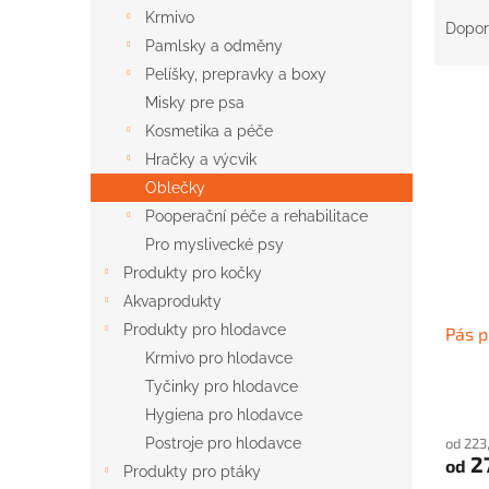
Ř
n
Krmivo
a
e
Dopor
Pamlsky a odměny
z
l
e
Pelíšky, prepravky a boxy
V
n
Misky pre psa
ý
í
Kosmetika a péče
p
p
Hračky a výcvik
i
r
Oblečky
s
o
p
d
Pooperační péče a rehabilitace
r
u
Pro myslivecké psy
o
k
Produkty pro kočky
d
t
Akvaprodukty
u
ů
Produkty pro hlodavce
Pás p
k
t
Krmivo pro hlodavce
ů
Tyčinky pro hlodavce
Hygiena pro hlodavce
od 223
Postroje pro hlodavce
2
od
Produkty pro ptáky