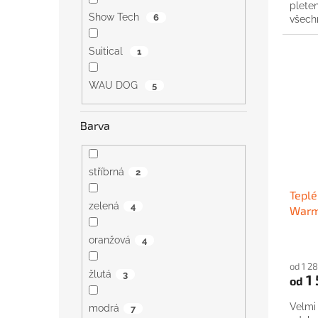
plete
Show Tech
6
všech
Suitical
1
WAU DOG
5
Barva
stříbrná
2
Teplé
zelená
4
Warm
oranžová
4
od 1 2
žlutá
3
1 
od
Velmi 
modrá
7