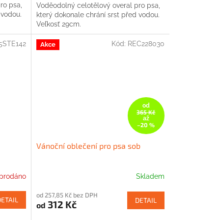
ro psa,
Voděodolný celotělový overal pro psa,
 vodou.
který dokonale chrání srst před vodou.
Veľkosť 29cm.
5STE142
Kód:
REC228030
Akce
od
365 Kč
až
–20 %
Vánoční oblečení pro psa sob
prodáno
Skladem
od 257,85 Kč bez DPH
DETAIL
DETAIL
312 Kč
od