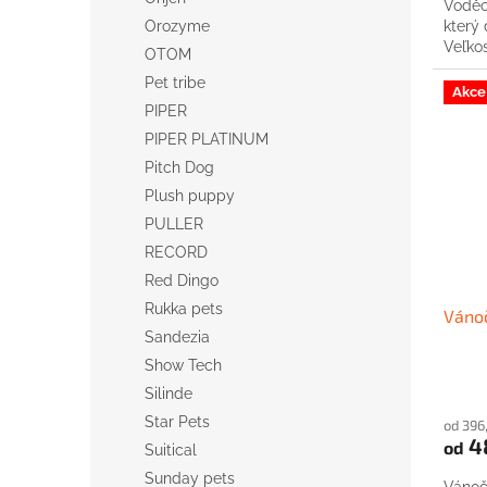
Voděo
Orozyme
který 
Veľko
OTOM
Pet tribe
Akce
PIPER
PIPER PLATINUM
Pitch Dog
Plush puppy
PULLER
RECORD
Red Dingo
Rukka pets
Vánoč
Sandezia
Show Tech
Silinde
Star Pets
od 396
4
od
Suitical
Sunday pets
Vánoč