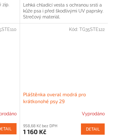
 zip.
Lehká chladící vesta s ochranou srsti a
kůže psa i před škodlivými UV paprsky.
Strečový materiál.
5STE110
Kód:
TG35STE122
Pláštěnka overal modrá pro
krátkonohé psy 29
prodáno
Vyprodáno
958,68 Kč bez DPH
DETAIL
DETAIL
1 160 Kč