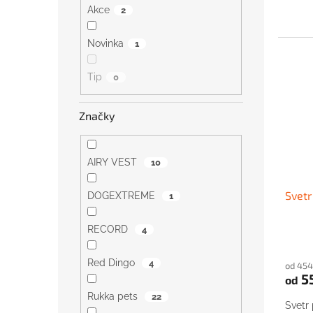
Akce
2
Novinka
1
Tip
0
Značky
AIRY VEST
10
Svetr
DOGEXTREME
1
RECORD
4
Red Dingo
4
od 454
5
od
Rukka pets
22
Svetr 