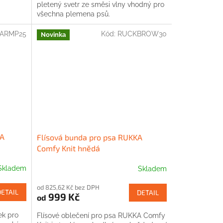
pletený svetr ze směsi vlny vhodný pro
všechna plemena psů.
ARMP25
Kód:
RUCKBROW30
Novinka
KA
Flísová bunda pro psa RUKKA
Comfy Knit hnědá
Skladem
Skladem
od 825,62 Kč bez DPH
DETAIL
DETAIL
999 Kč
od
ek pro
Flísové oblečení pro psa RUKKA Comfy