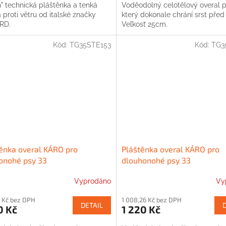
" technická pláštěnka a tenká
Voděodolný celotělový overal p
proti větru od italské značky
který dokonale chrání srst před
RD.
Veľkosť 25cm.
Kód:
TG35STE153
Kód:
TG3
ěnka overal KÁRO pro
Pláštěnka overal KÁRO pro
onohé psy 33
dlouhonohé psy 33
Vyprodáno
Vy
 Kč bez DPH
1 008,26 Kč bez DPH
DETAIL
0 Kč
1 220 Kč