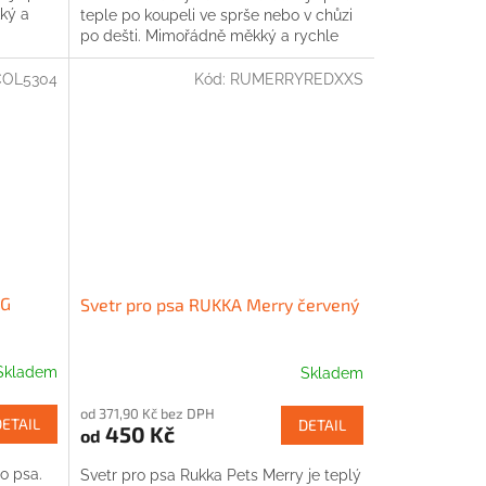
ký a
teple po koupeli ve sprše nebo v chůzi
po dešti. Mimořádně měkký a rychle
schne.
COL5304
Kód:
RUMERRYREDXXS
OG
Svetr pro psa RUKKA Merry červený
Skladem
Skladem
od 371,90 Kč bez DPH
DETAIL
DETAIL
450 Kč
od
ro psa.
Svetr pro psa Rukka Pets Merry je teplý