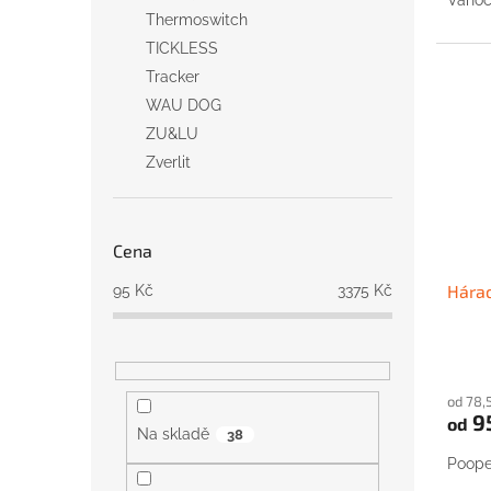
Thermoswitch
TICKLESS
Tracker
WAU DOG
ZU&LU
Zverlit
Cena
Hárac
95
Kč
3375
Kč
od 78,
9
od
Na skladě
38
Poope