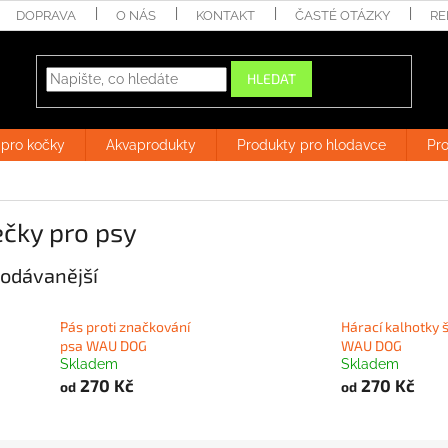
DOPRAVA
O NÁS
KONTAKT
ČASTÉ OTÁZKY
RE
HLEDAT
 pro kočky
Akvaprodukty
Produkty pro hlodavce
Pro
čky pro psy
odávanější
Pás proti značkování
Hárací kalhotky 
psa WAU DOG
WAU DOG
Skladem
Skladem
270 Kč
270 Kč
od
od