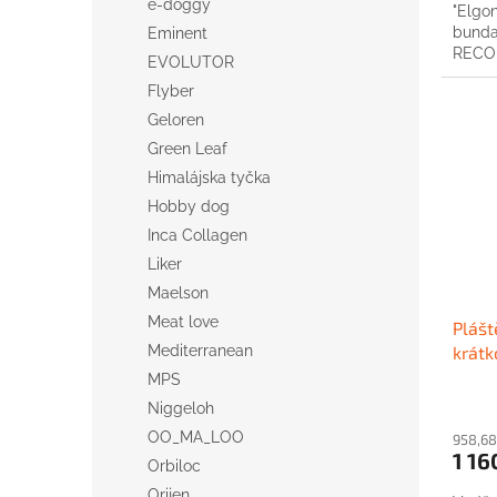
e-doggy
"Elgon
bunda 
Eminent
RECO
EVOLUTOR
Flyber
Geloren
Green Leaf
Himalájska tyčka
Hobby dog
Inca Collagen
Liker
Maelson
Meat love
Plášt
Mediterranean
krátk
MPS
Niggeloh
OO_MA_LOO
958,68
1 16
Orbiloc
Orijen