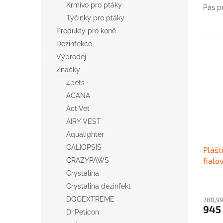
Krmivo pro ptáky
Pás pr
Tyčinky pro ptáky
Produkty pro koně
Dezinfekce
Výprodej
Značky
4pets
ACANA
ActiVet
AIRY VEST
Aqualighter
CALIOPSIS
Plášt
fialo
CRAZYPAWS
Crystalina
Crystalina dezinfekt
DOGEXTREME
780,99
945
Dr.Peticon