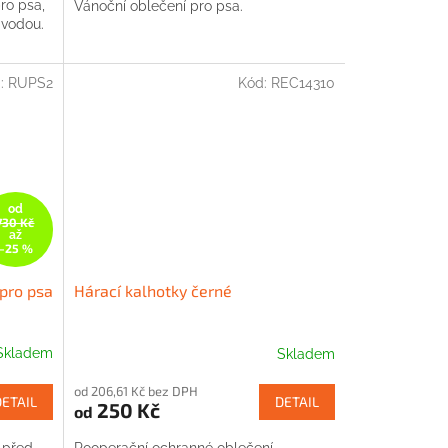
ro psa,
Vánoční oblečení pro psa.
 vodou.
:
RUPS2
Kód:
REC14310
od
730 Kč
až
–25 %
pro psa
Hárací kalhotky černé
Skladem
Skladem
od 206,61 Kč bez DPH
DETAIL
DETAIL
250 Kč
od
 před