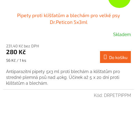
Pipety proti klíšťatům a blechám pro velké psy
Dr.Peticon 5x3ml
Skladem
231,40 Kč bez DPH
280 Kč
Do košíku
Měrná
56 Kč / 1 ks
cena:
Antiparazitní pipety 5x3 ml proti blechám a klíšťatům pro
stredné plemná psů nad 40kg. Účinek až 5 x 20 dní proti
klíšťatům a blechám.
Kód:
DRPETPIPPM