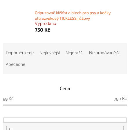
Odpuzovač klíšťat a blech pro psy a kočky
ultrazvukový TICKLESS růžový
Vyprodáno
750 Kč
Ř
a
Doporučujeme
Nejlevnější
Nejdražší
Nejprodávanější
z
e
Abecedně
n
í
p
Cena
r
o
99
Kč
750
Kč
d
u
k
t
ů