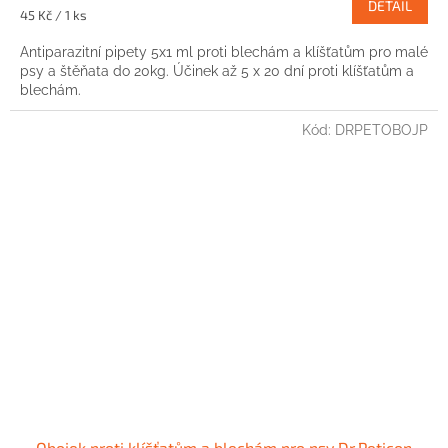
DETAIL
Měrná
45 Kč / 1 ks
cena:
Antiparazitní pipety 5x1 ml proti blechám a klíšťatům pro malé
psy a štěňata do 20kg. Účinek až 5 x 20 dní proti klíšťatům a
blechám.
Kód:
DRPETOBOJP
Obojek proti klíšťatům a blechám pro psy Dr.Peticon