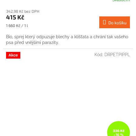
342,98 Kč bez DPH
415 Kč
Do košíku
Měrná
1 660 Kč / 1 l
cena:
Bio, sprej který odpuzuje blechy a klíšťata a chrání tak vašeho
psa před vnějšími parazity.
Kód:
DRPETPIPPL
Akce
336 Kč
–16 %