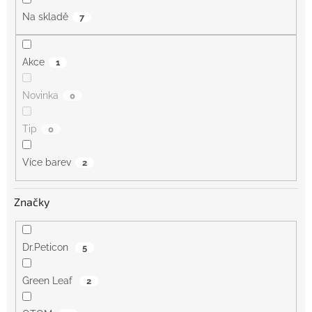
Na skladě
7
Akce
1
Novinka
0
Tip
0
Více barev
2
Značky
Dr.Peticon
5
Green Leaf
2