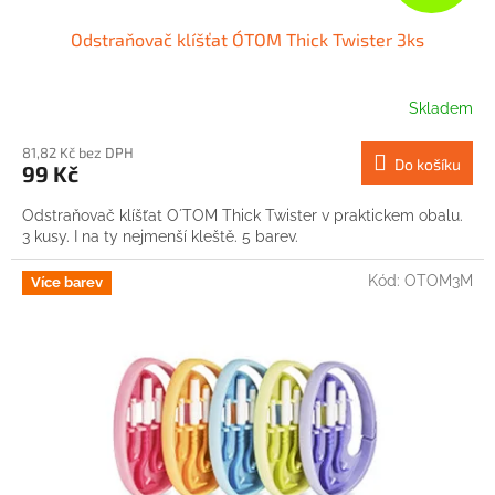
Odstraňovač klíšťat O´TOM Thick Twister 3ks
Skladem
81,82 Kč bez DPH
Do košíku
99 Kč
Odstraňovač klíšťat O´TOM Thick Twister v praktickem obalu.
3 kusy. I na ty nejmenší kleště. 5 barev.
Kód:
OTOM3M
Více barev