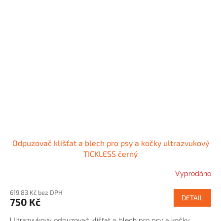
Odpuzovač klíšťat a blech pro psy a kočky ultrazvukový
TICKLESS černý
Vyprodáno
619,83 Kč bez DPH
DETAIL
750 Kč
Ultrazvukový odpuzovač klíšťat a blech pro psy a kočky