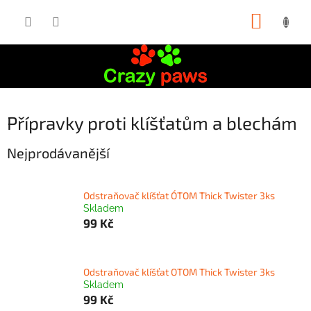
Přejít
NÁKUP
na
obsah
KOŠÍK
Přípravky proti klíšťatům a blechám
Nejprodávanější
Odstraňovač klíšťat O´TOM Thick Twister 3ks
Skladem
99 Kč
Odstraňovač klíšťat OTOM Thick Twister 3ks
Skladem
99 Kč