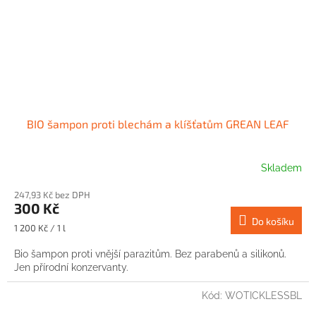
BIO šampon proti blechám a klíšťatům GREAN LEAF
Skladem
247,93 Kč bez DPH
300 Kč
Do košíku
Měrná
1 200 Kč / 1 l
cena:
Bio šampon proti vnější parazitům. Bez parabenů a silikonů.
Jen přírodní konzervanty.
Kód:
WOTICKLESSBL