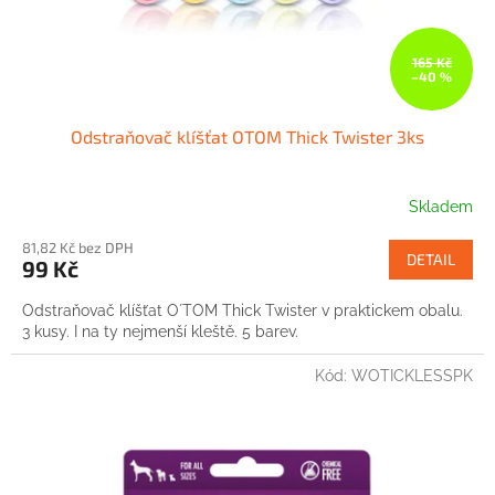
165 Kč
–40 %
Odstraňovač klíšťat OTOM Thick Twister 3ks
Skladem
81,82 Kč bez DPH
DETAIL
99 Kč
Odstraňovač klíšťat O´TOM Thick Twister v praktickem obalu.
3 kusy. I na ty nejmenší kleště. 5 barev.
Kód:
WOTICKLESSPK