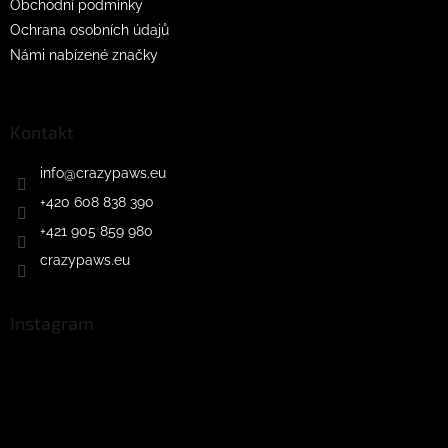
Obchodní podmínky
i
Ochrana osobních údajů
s
u
Námi nabízené značky
Kontakt
info
@
crazypaws.eu
+420 608 838 390
+421 905 859 980
crazypaws.eu
Instagram