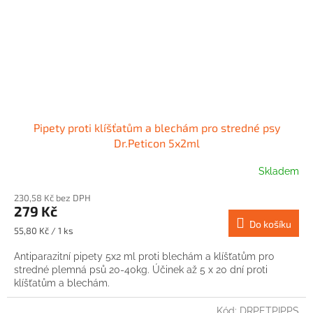
Pipety proti klíšťatům a blechám pro stredné psy
Dr.Peticon 5x2ml
Skladem
230,58 Kč bez DPH
279 Kč
Do košíku
Měrná
55,80 Kč / 1 ks
cena:
Antiparazitní pipety 5x2 ml proti blechám a klíšťatům pro
stredné plemná psů 20-40kg. Účinek až 5 x 20 dní proti
klíšťatům a blechám.
Kód:
DRPETPIPPS