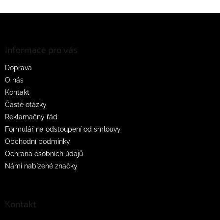
Z
á
p
a
Informace pro vás
t
Doprava
í
O nás
Kontakt
Časté otázky
Reklamačný řád
Formulář na odstoupení od smlouvy
Obchodní podmínky
Ochrana osobních údajů
Námi nabízené značky
Kontakt