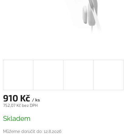
910 Kč
/ ks
752,07 Kč bez DPH
Měrná
Skladem
cena:
Můžeme doručit do:
12.8.2026