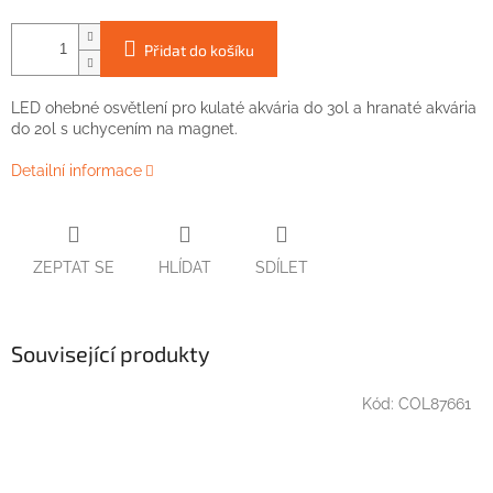
Přidat do košíku
LED ohebné
osvětlení
pro
kulaté
akvária
do 30l
a
hranaté
akvária
do
20l
s
uchycením
na
magnet
.
Detailní informace
ZEPTAT SE
HLÍDAT
SDÍLET
Související produkty
Kód:
COL87661