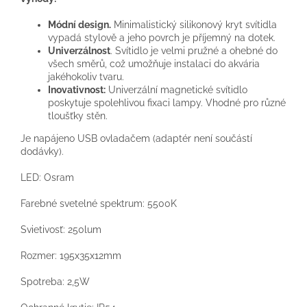
Módní design
.
Minimalistický
silikonový
kryt svítidla
vypadá
stylově
a
jeho
povrch
je
příjemný
na
dotek.
Univerzálnost
.
Svítidlo je
velmi
pružné
a
ohebné
do
všech směrů,
což umožňuje
instalaci do
akvária
jakéhokoliv
tvaru.
Inovativnost
:
Univerzální
magnetické
svítidlo
poskytuje
spolehlivou
fixaci
lampy
.
Vhodné
pro různé
tloušťky
stěn.
Je
napájeno
USB
ovladačem (
adaptér
není součástí
dodávky
)
.
LED: Osram
Farebné svetelné spektrum: 5500K
Svietivosť: 250lum
Rozmer:
195x35x12mm
Spotreba: 2,5W