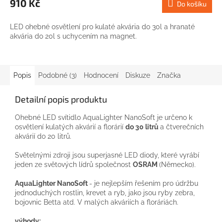
910 Kč
Do košíku
LED ohebné osvětlení pro kulaté akvária do 30l a hranaté
akvária do 20l s uchycením na magnet.
Popis
Podobné (3)
Hodnocení
Diskuze
Značka
Detailní popis produktu
Ohebné
LED svítidlo
AquaLighter
NanoSoft
je
určeno k
osvětlení
kulatých
akvárií
a
florárií
do
30
litrů
a
čtverečních
akvárií
do
20
litrů
.
Světelnými
zdroji jsou
superjasné
LED
diody, které
vyrábí
jeden ze
světových lídrů
společnost
OSRAM
(
Německo
)
.
AquaLighter
NanoSoft
-
je
nejlepším řešením
pro
údržbu
jednoduchých
rostlin
,
krevet
a
ryb
,
jako jsou ryby
zebra
,
bojovnic
Betta
atd
.
V
malých
akváriích
a
floráriách
.
výhody
: