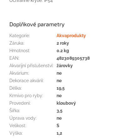
Ochranné krytie: IP54
Doplňkové parametry
Kategorie
:
Akvaprodukty
Záruka
:
2 roky
Hmotnost
:
0.2 kg
EAN
:
4823089305738
Akvarijní příslušenství
:
žárovky
Akvárium
:
ne
Dekorace akvárií
:
ne
Délka
:
19,5
Krmivo pro ryby
:
ne
Provedení
:
kloubový
Šířka
:
3,5
Úprava vody
:
ne
Velikost
:
S
Výška
:
1,2