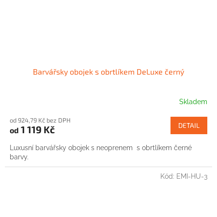
Barvářsky obojek s obrtlíkem DeLuxe černý
Skladem
od 924,79 Kč bez DPH
DETAIL
1 119 Kč
od
Luxusní barvářsky obojek s neoprenem s obrtlíkem černé
barvy.
Kód:
EMI-HU-3