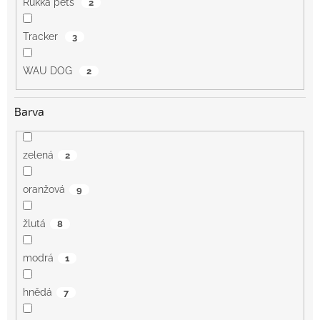
Rukka pets
2
Tracker
3
WAU DOG
2
Barva
zelená
2
oranžová
9
žlutá
8
modrá
1
hnědá
7