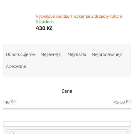
Výcvikové vodítko Tracker se 2 držadly 150cm
Skladem
430 Kč
Ř
a
Doporučujeme
Nejlevnější
Nejdražší
Nejprodávanější
z
e
Abecedně
n
í
p
Cena
r
o
149
Kč
23239
Kč
d
u
k
t
ů