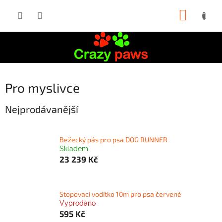
Přejít
NÁKUP
na
obsah
KOŠÍK
Pro myslivce
Nejprodávanější
Bežecký pás pro psa DOG RUNNER
Skladem
23 239 Kč
Stopovací vodítko 10m pro psa červené
Vyprodáno
595 Kč