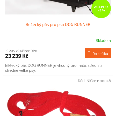
t
ů
25 339 Kč
–8 %
Bežecký pás pro psa DOG RUNNER
Skladem
19 205,79 Kč bez DPH
Do košíku
23 239 Kč
Běžecký pás DOG RUNNER je vhodný pro malé, střední a
středně velké psy.
Kód:
NIG011100048