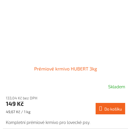
Prémiové krmivo HUBERT 3kg
Skladem
133,04 Kč bez DPH
149 Kč
Do košíku
Měrná
49,67 Kč / 1 kg
cena:
Kompletní prémiové krmivo pro lovecké psy.