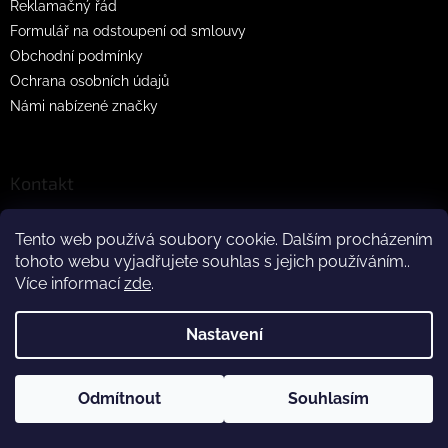
Reklamačný řád
Formulář na odstoupení od smlouvy
Obchodní podmínky
Ochrana osobních údajů
Námi nabízené značky
Kontakt
info
@
crazypaws.eu
Tento web používá soubory cookie. Dalším procházením
+420 608 838 390
tohoto webu vyjadřujete souhlas s jejich používáním..
+421 905 859 980
Více informací
zde
.
crazypaws.eu
Nastavení
Instagram
Z důvodu čerpání dovolené budeme produkty doručovat až po
Odmítnout
Souhlasím
3.8.2026. Za pochopení předem děkujeme! Tým Crazy Paws