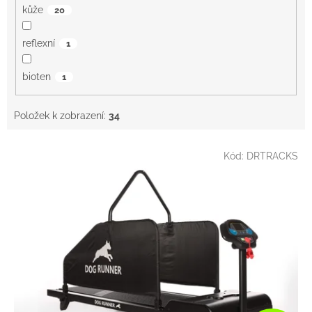
kůže
20
reflexní
1
bioten
1
Položek k zobrazení:
34
V
Kód:
DRTRACKS
ý
p
i
s
p
r
o
d
u
k