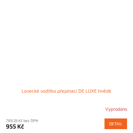
Lovecké vodítko přepínací DE LUXE hnědé
Vyprodáno
789,26 Kč bez DPH
DETAIL
955 Kč