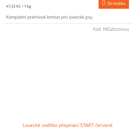
Do košíku
Měrná
47,33 Kč / 1 kg
cena:
Kompletní prémiové krmivo pro lovecké psy.
Kód:
NIG16170004
Lovecké vodítko přepínací START červené