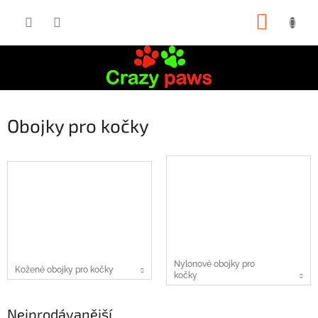
Přejít
NÁKUP
na
obsah
KOŠÍK
Obojky pro kočky
Nylonové obojky pro
Kožené obojky pro kočky
kočky
Nejprodávanější