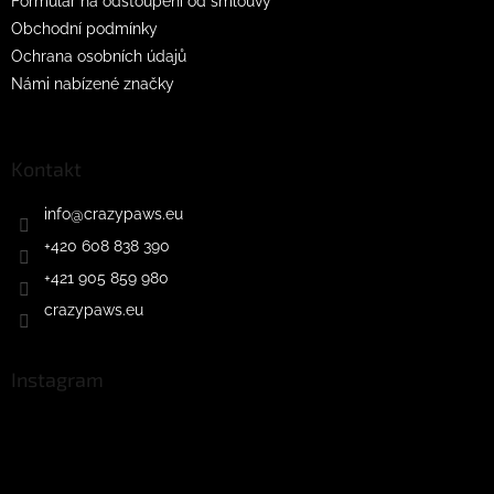
s
Formulář na odstoupení od smlouvy
u
Obchodní podmínky
Ochrana osobních údajů
Námi nabízené značky
Kontakt
info
@
crazypaws.eu
+420 608 838 390
+421 905 859 980
crazypaws.eu
Instagram