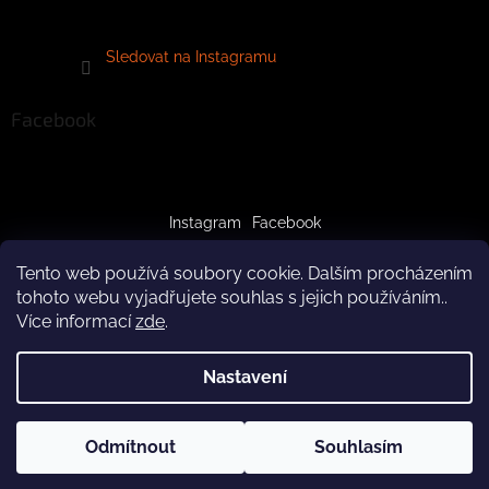
Sledovat na Instagramu
Facebook
Instagram
Facebook
Tento web používá soubory cookie. Dalším procházením
tohoto webu vyjadřujete souhlas s jejich používáním..
Více informací
zde
.
Vytvořil Shoptet
Nastavení
Copyright 2026
crazypaws.cz
. Všechna práva vyhrazena.
Z důvodu čerpání dovolené budeme produkty doručovat až po
Odmítnout
Souhlasím
Upravit nastavení cookies
3.8.2026. Za pochopení předem děkujeme! Tým Crazy Paws