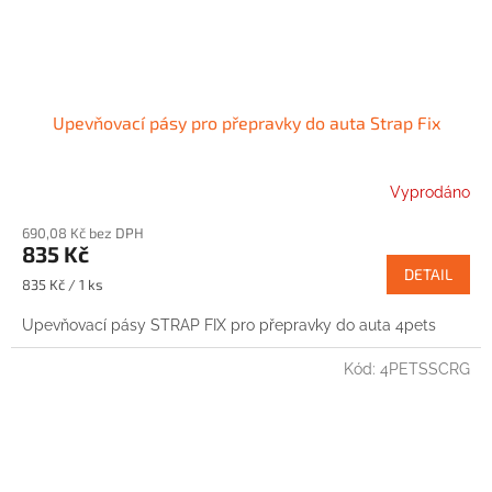
Upevňovací pásy pro přepravky do auta Strap Fix
Vyprodáno
690,08 Kč bez DPH
835 Kč
DETAIL
Měrná
835 Kč / 1 ks
cena:
Upevňovací pásy STRAP FIX pro přepravky do auta 4pets
Kód:
4PETSSCRG