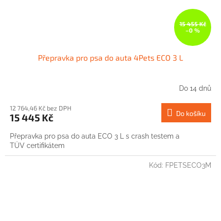
15 455 Kč
–0 %
Přepravka pro psa do auta 4Pets ECO 3 L
Do 14 dnů
12 764,46 Kč bez DPH
Do košíku
15 445 Kč
Přepravka pro psa do auta ECO 3 L s crash testem a
TÜV certifikátem
Kód:
FPETSECO3M