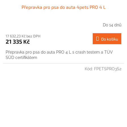
Přepravka pro psa do auta 4pets PRO 4 L
Do 14 dnů
17 632,23 Kč bez DPH
Do košíku
21 335 Kč
Přepravka pro psa do auta PRO 4 L s crash testem a TÜV
SÜD certifikátem
Kód:
FPETSPRO3S2