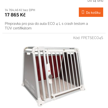
Do 14 dnů
14 764,46 Kč bez DPH
Do košíku
17 865 Kč
Přepravka pro psa do auta ECO 4 L s crash testom a
TÜV certifikátom
Kód:
FPETSECO4S