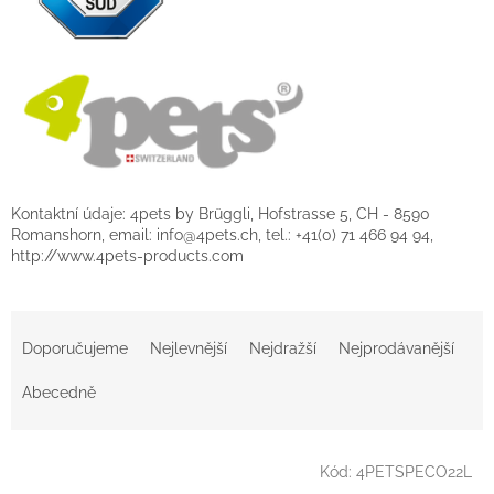
Kontaktní údaje: 4pets by Brüggli, Hofstrasse 5, CH - 8590
Romanshorn, email: info@4pets.ch, tel.: +41(0) 71 466 94 94,
http://www.4pets-products.com
Ř
a
Doporučujeme
Nejlevnější
Nejdražší
Nejprodávanější
z
e
Abecedně
n
í
V
p
Kód:
4PETSPECO22L
ý
r