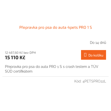
Přepravka pro psa do auta 4pets PRO 1 S
Do 14 dnů
12 487,60 Kč bez DPH
Do košíku
15 110 Kč
Přepravka pro psa do auta PRO 1 S s crash testem a TÜV
SÜD certifikátem
Kód:
4PETSPRO22L