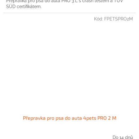
Přepravka pro psa do auta PRO 3 L s crash testem a TÜV
SÜD certifikátem.
Kód:
FPETSPRO2M
Přepravka pro psa do auta 4pets PRO 2 M
Do 14 dnů