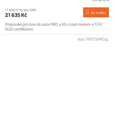
17 880,17 Kč bez DPH
Do košíku
21 635 Kč
Přepravka pro psa do auta PRO 4 M s crash testem a TÜV
SÜD certifikátem
Kód:
FPETSPRO4L