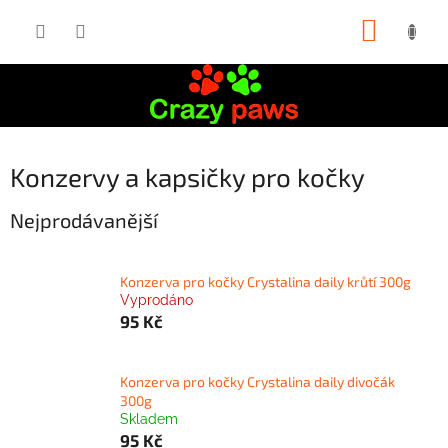
Přejít
NÁKUP
na
obsah
KOŠÍK
Konzervy a kapsičky pro kočky
Nejprodávanější
Konzerva pro kočky Crystalina daily krůtí 300g
Vyprodáno
95 Kč
Konzerva pro kočky Crystalina daily divočák
300g
Skladem
95 Kč