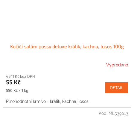
Kočičí salám pussy deluxe králik, kachna, losos 100g
Vyprodáno
49,11 Kč bez DPH
55 Kč
DETAIL
Měrná
550 Kč / 1 kg
cena:
Plnohodnotní krmivo - králik, kachna, losos.
Kód:
ML539013