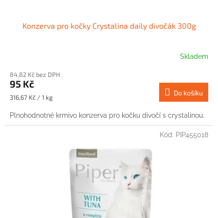
Konzerva pro kočky Crystalina daily divočák 300g
Skladem
84,82 Kč bez DPH
95 Kč
Do košíku
Měrná
316,67 Kč / 1 kg
cena:
Plnohodnotné krmivo konzerva pro kočku divočí s crystalinou.
Kód:
PIP455018