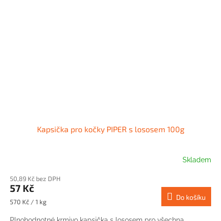
Kapsička pro kočky PIPER s lososem 100g
Skladem
50,89 Kč bez DPH
57 Kč
Do košíku
Měrná
570 Kč / 1 kg
cena:
Plnohodnotné krmivo kapsička s lososem pro všechna