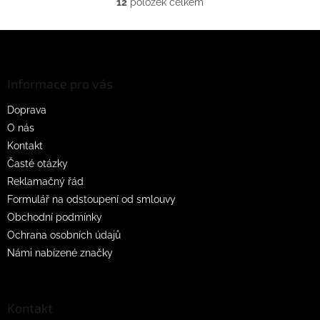
12
položek celkem
O
v
l
Z
á
á
d
p
a
a
Informace pro vás
c
t
í
Doprava
í
p
O nás
r
v
Kontakt
k
Časté otázky
y
Reklamačný řád
v
ý
Formulář na odstoupení od smlouvy
p
Obchodní podmínky
i
Ochrana osobních údajů
s
u
Námi nabízené značky
Kontakt