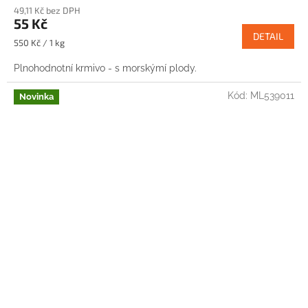
49,11 Kč bez DPH
55 Kč
DETAIL
Měrná
550 Kč / 1 kg
cena:
Plnohodnotní krmivo - s morskýmí plody.
Kód:
ML539011
Novinka