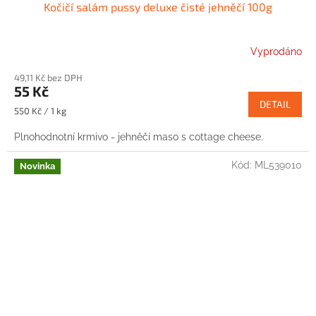
Kočičí salám pussy deluxe čisté jehněčí 100g
Vyprodáno
49,11 Kč bez DPH
55 Kč
DETAIL
Měrná
550 Kč / 1 kg
cena:
Plnohodnotní krmivo - jehněčí maso s cottage cheese.
Kód:
ML539010
Novinka