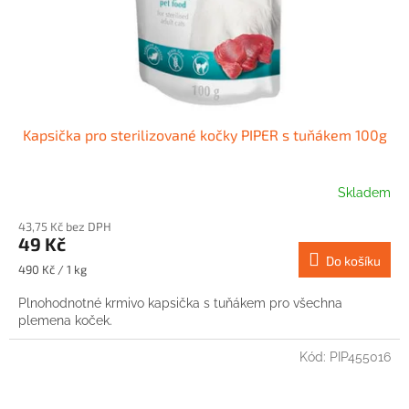
Kapsička pro sterilizované kočky PIPER s tuňákem 100g
Skladem
43,75 Kč bez DPH
49 Kč
Do košíku
Měrná
490 Kč / 1 kg
cena:
Plnohodnotné krmivo kapsička s tuňákem pro všechna
plemena koček.
Kód:
PIP455016