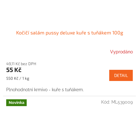
Kočičí salám pussy deluxe kuře s tuňákem 100g
Vyprodáno
49,11 Kč bez DPH
55 Kč
DETAIL
Měrná
550 Kč / 1 kg
cena:
Plnohodnotní krmivo - kuře s tuňákem.
Kód:
ML539009
Novinka