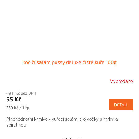
Kočičí salám pussy deluxe čisté kuře 100g
Vyprodáno
49,11 Kč bez DPH
55 Kč
DETAIL
Měrná
550 Kč / 1 kg
cena:
Plnohodnotní krmivo - kuřecí salám pro kočky s mrkví a
spirulinou.