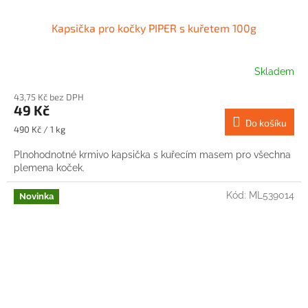
Kapsička pro kočky PIPER s kuřetem 100g
Skladem
43,75 Kč bez DPH
49 Kč
Do košíku
Měrná
490 Kč / 1 kg
cena:
Plnohodnotné krmivo kapsička s kuřecím masem pro všechna
plemena koček.
Kód:
ML539014
Novinka