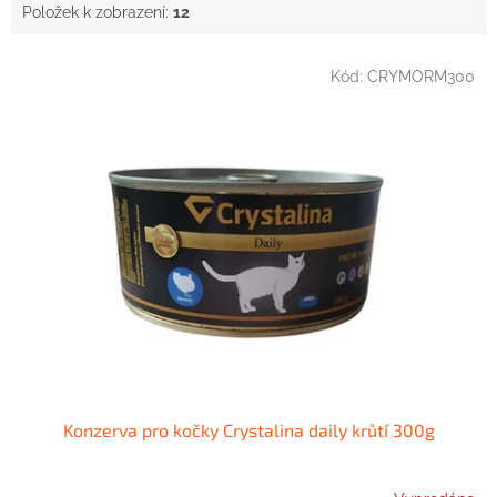
Položek k zobrazení:
12
V
Kód:
CRYMORM300
ý
p
i
s
p
r
o
d
u
k
t
ů
Konzerva pro kočky Crystalina daily krůtí 300g