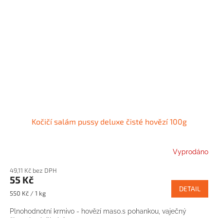
Kočičí salám pussy deluxe čisté hovězí 100g
Vyprodáno
49,11 Kč bez DPH
55 Kč
DETAIL
Měrná
550 Kč / 1 kg
cena:
Plnohodnotní krmivo - hovězí maso.s pohankou, vaječný