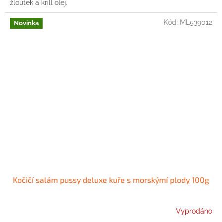
žloutek a krill olej.
Kód:
ML539012
Novinka
Kočičí salám pussy deluxe kuře s morskýmí plody 100g
Vyprodáno