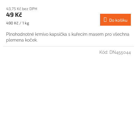
43,75 Kč bez DPH
49 Kč
Do košíku
Měrná
490 Kč / 1 kg
cena:
Plnohodnotné krmivo kapsička s kuřecím masem pro všechna
plemena koček.
Kód:
DN455044