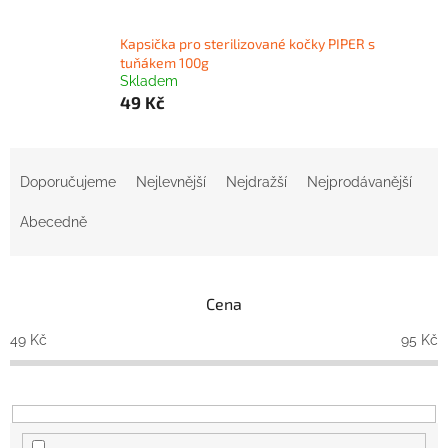
Kapsička pro sterilizované kočky PIPER s
tuňákem 100g
Skladem
49 Kč
Ř
a
Doporučujeme
Nejlevnější
Nejdražší
Nejprodávanější
z
e
Abecedně
n
í
p
Cena
r
o
49
Kč
95
Kč
d
u
k
t
ů