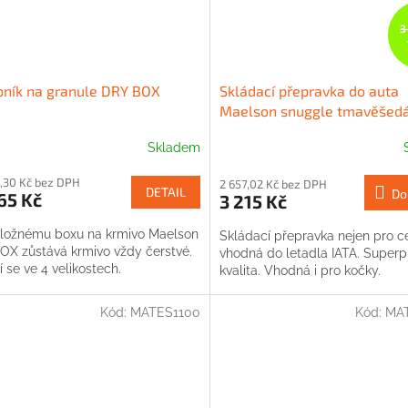
3
ník na granule DRY BOX
Skládací přepravka do auta
Maelson snuggle tmavěšedá
Skladem
,30 Kč bez DPH
2 657,02 Kč bez DPH
DETAIL
Do
65 Kč
3 215 Kč
úložnému boxu na krmivo Maelson
Skládací přepravka nejen pro c
OX zůstává krmivo vždy čerstvé.
vhodná do letadla IATA. Super
 se ve 4 velikostech.
kvalita. Vhodná i pro kočky.
Kód:
MATES1100
Kód:
MA