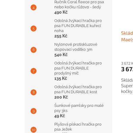
Ručník Coral fleece pro psa
nebo kočku růžovo - šedý
490 Kč
Odolná žvýkací hračka pro
psa FUN DURABLE kuřecí
noha
Sklád
255 Kč
Mael
Nylonové protiskluzové
stopovací vodítko 3m
540 Kč
3 672 
Odolná žvýkací hračka pro
3 67
psa FUN DURABLE
prodyšný míč
135 Kč
Skláda
Super
Odolná žvýkací hračka pro
kočky.
psa FUN DURABLE kost
200 Kč
Šunkové pamlsky pro malé
psy 3ks
49 Kč
Plyšová pískací hračka pro
psa Ježek