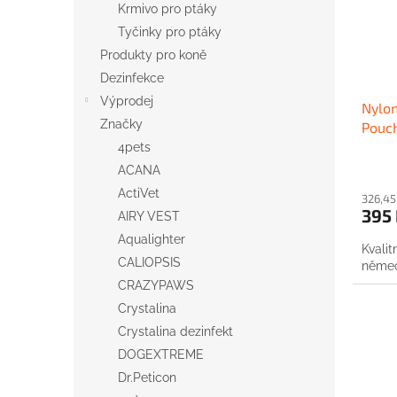
Krmivo pro ptáky
p
d
r
u
Tyčinky pro ptáky
o
k
Produkty pro koně
d
t
Dezinfekce
u
ů
Výprodej
Nylon
k
Značky
Pouc
t
ů
4pets
ACANA
ActiVet
326,45
395
AIRY VEST
Aqualighter
Kvali
CALIOPSIS
němec
CRAZYPAWS
Crystalina
Crystalina dezinfekt
DOGEXTREME
Dr.Peticon