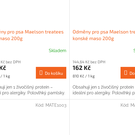
ny pro psa Maelson treatees
Odměny pro psa Maelson tr
 maso 200g
konské maso 200g
Skladem
 Kč bez DPH
144,64 Kč bez DPH
Kč
162 Kč
Do košíku
Do
Měrná
/ 1 kg
810 Kč / 1 kg
cena:
jí jen 1 živočišný proteín –
Obsahují jen 1 živočišný proteín
í pro alergiky. Polovlhký pamlsky.
ideální pro alergiky. Polovlhký 
Kód:
MATE1003
Kód:
M