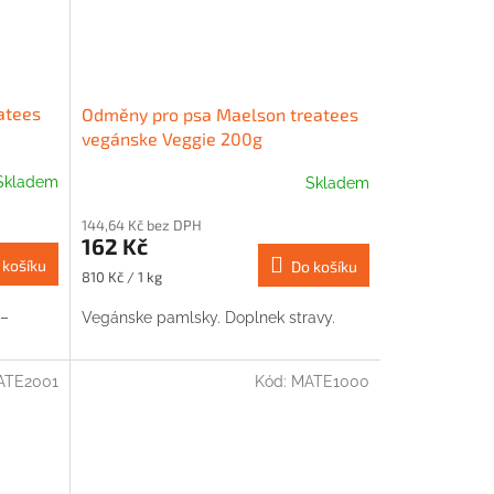
atees
Odměny pro psa Maelson treatees
vegánske Veggie 200g
Skladem
Skladem
144,64 Kč bez DPH
162 Kč
 košíku
Do košíku
Měrná
810 Kč / 1 kg
cena:
 –
Vegánske pamlsky. Doplnek stravy.
ATE2001
Kód:
MATE1000