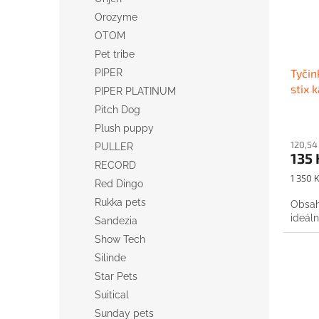
Orozyme
OTOM
Pet tribe
Tyčin
PIPER
stix 
PIPER PLATINUM
Pitch Dog
Plush puppy
120,54
PULLER
135 
RECORD
Měrná
1 350 K
Red Dingo
cena:
Rukka pets
Obsahu
ideáln
Sandezia
Show Tech
Silinde
Star Pets
Suitical
Sunday pets