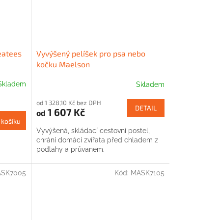
eatees
Vyvýšený pelíšek pro psa nebo
kočku Maelson
Skladem
Skladem
od 1 328,10 Kč bez DPH
DETAIL
1 607 Kč
od
 košíku
Vyvýšená, skládací cestovní postel,
chrání domácí zvířata před chladem z
podlahy a průvanem.
SK7005
Kód:
MASK7105