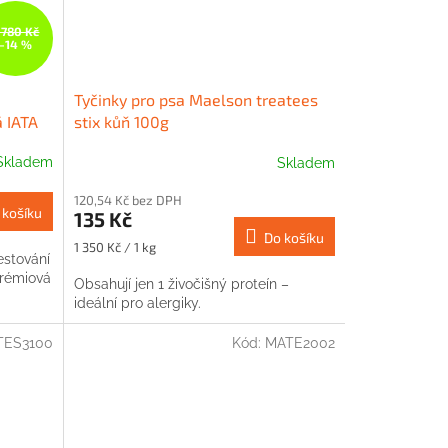
 780 Kč
–14 %
Tyčinky pro psa Maelson treatees
 IATA
stix kůň 100g
Skladem
Skladem
120,54 Kč bez DPH
 košíku
135 Kč
Do košíku
Měrná
1 350 Kč / 1 kg
estování
cena:
prémiová
Obsahují jen 1 živočišný proteín –
ideální pro alergiky.
TES3100
Kód:
MATE2002