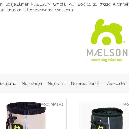
tní údaje:Lilmar MAELSON GmbH, P.O. Box 12 21, 73220 Kirchhei
aelson.com, https://www.maelson.com
učujeme
Nejlevnější
Nejdražší
Nejprodávanější
Abecedně
Kód:
MATP2
Kó