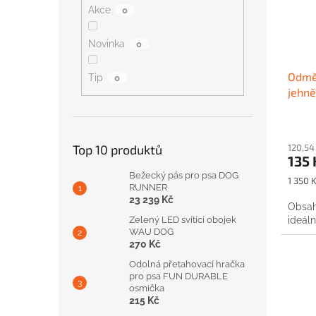
Akce
0
Novinka
0
Odmě
Tip
0
jehně
120,54
Top 10 produktů
135 
Bežecký pás pro psa DOG
Měrná
1 350 K
RUNNER
cena:
23 239 Kč
Obsahu
ideáln
Zelený LED svítící obojek
WAU DOG
270 Kč
Odolná přetahovací hračka
pro psa FUN DURABLE
osmička
215 Kč