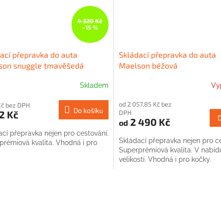
4 320 Kč
–15 %
ací přepravka do auta
Skládací přepravka do auta
son snuggle tmavěšedá
Maelson béžová
Skladem
Vy
od 2 057,85 Kč bez
Kč bez DPH
Do košíku
2 Kč
DPH
2 490 Kč
od
cí přepravka nejen pro cestování.
Skládací přepravka nejen pro ce
prémiová kvalita. Vhodná i pro
Superprémiová kvalita. V nabíd
velikostí. Vhodná i pro kočky.
O
v
l
á
d