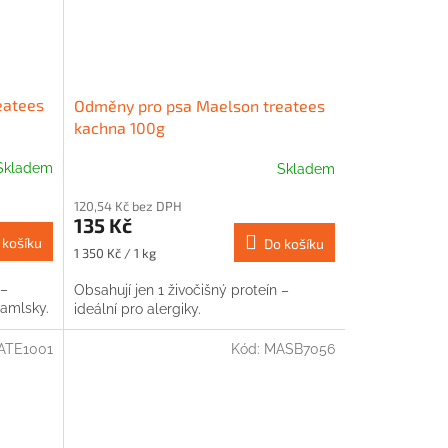
eatees
Odměny pro psa Maelson treatees
kachna 100g
Skladem
Skladem
120,54 Kč bez DPH
135 Kč
 košíku
Do košíku
Měrná
1 350 Kč / 1 kg
cena:
 –
Obsahují jen 1 živočišný proteín –
pamlsky.
ideální pro alergiky.
ATE1001
Kód:
MASB7056