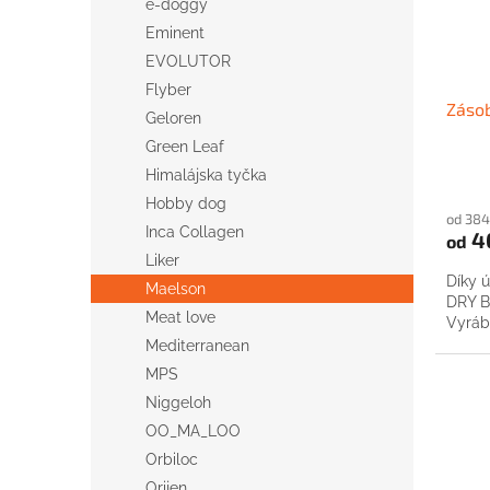
e-doggy
Eminent
EVOLUTOR
Flyber
Zásob
Geloren
Green Leaf
Himalájska tyčka
Hobby dog
od 384
Inca Collagen
4
od
Liker
Díky 
Maelson
DRY B
Meat love
Vyrábí
Mediterranean
MPS
Niggeloh
OO_MA_LOO
Orbiloc
Orijen