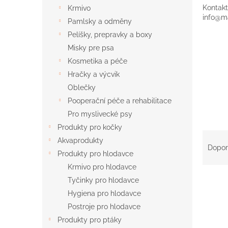
n
Kontak
Krmivo
e
info@m
Pamlsky a odměny
l
Pelíšky, prepravky a boxy
Misky pre psa
Kosmetika a péče
Hračky a výcvik
Oblečky
Pooperační péče a rehabilitace
Pro myslivecké psy
Produkty pro kočky
Ř
Akvaprodukty
a
Dopor
Produkty pro hlodavce
z
Krmivo pro hlodavce
e
V
n
Tyčinky pro hlodavce
ý
í
Hygiena pro hlodavce
p
p
Postroje pro hlodavce
i
r
Produkty pro ptáky
s
o