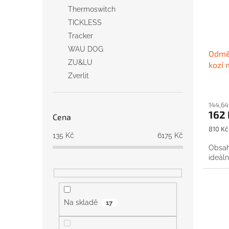
Thermoswitch
TICKLESS
Tracker
WAU DOG
Odmě
ZU&LU
kozí
Zverlit
144,64
162 
Cena
Měrná
810 Kč 
135
Kč
6175
Kč
cena:
Obsahu
ideáln
Na skladě
17