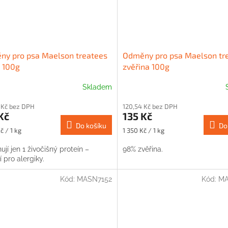
ny pro psa Maelson treatees
Odměny pro psa Maelson tr
 100g
zvěřina 100g
Skladem
 Kč bez DPH
120,54 Kč bez DPH
Kč
135 Kč
Do košíku
Do
Měrná
č / 1 kg
1 350 Kč / 1 kg
cena:
jí jen 1 živočišný proteín –
98% zvěřina.
í pro alergiky.
Kód:
MASN7152
Kód:
MA