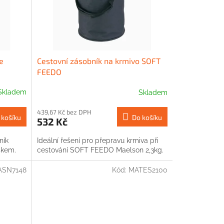
e
Cestovní zásobník na krmivo SOFT
FEEDO
Skladem
Skladem
439,67 Kč bez DPH
 košíku
Do košíku
532 Kč
ník
Ideální řešení pro přepravu krmiva při
skem.
cestování SOFT FEEDO Maelson 2,3kg.
ASN7148
Kód:
MATES2100