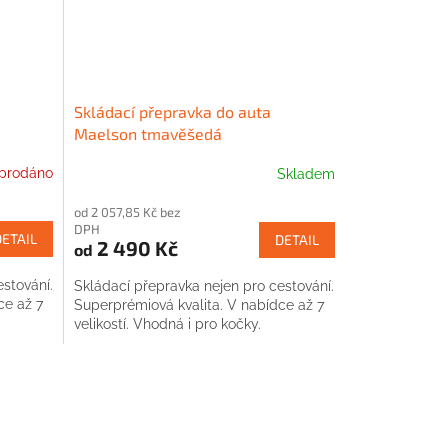
Skládací přepravka do auta
Maelson tmavěšedá
prodáno
Skladem
od 2 057,85 Kč bez
DPH
DETAIL
DETAIL
2 490 Kč
od
stování.
Skládací přepravka nejen pro cestování.
ce až 7
Superprémiová kvalita. V nabídce až 7
velikostí. Vhodná i pro kočky.