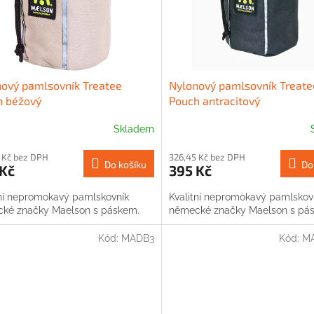
ový pamlsovník Treatee
Nylonový pamlsovník Treate
h béžový
Pouch antracitový
Skladem
 Kč bez DPH
326,45 Kč bez DPH
Do košíku
Do
 Kč
395 Kč
tní nepromokavý pamlskovník
Kvalitní nepromokavý pamlskov
ké značky Maelson s páskem.
německé značky Maelson s pá
Kód:
MADB3
Kód:
M