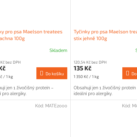
ky pro psa Maelson treatees
Tyčinky pro psa Maelson tre
kachna 100g
stix jehně 100g
Skladem
 Kč bez DPH
120,54 Kč bez DPH
Kč
135 Kč
Do košíku
Do
Měrná
č / 1 kg
1 350 Kč / 1 kg
cena:
jí jen 1 živočišný proteín –
Obsahují jen 1 živočišný proteín
í pro alergiky.
ideální pro alergiky.
Kód:
MATE2000
Kód:
M