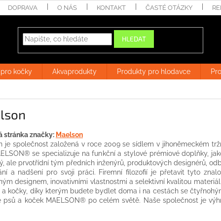
DOPRAVA
O NÁS
KONTAKT
ČASTÉ OTÁZKY
RE
HLEDAT
 pro kočky
Akvaprodukty
Produkty pro hlodavce
Pro
lson
 stránka značky:
Maelson
 je společnost založená v roce 2009 se sídlem v jihoněmeckém tr
ELSON® se specializuje na funkční a stylové prémiové doplňky, jak
, ale prvotřídní tým předních inženýrů, produktových designérů, odbo
ní a nadšení pro svoji práci. Firemní filozofií je přetavit tyto zna
ným designem, inovativními vlastnostmi a selektivní kvalitou materiál
 a kočky, díky kterým budete bydlet doma i na cestách se čtyřnohými
le psů a koček MAELSON® po celém světě. Naše společnost je výhr