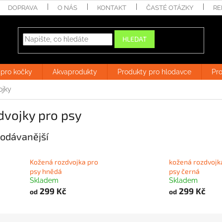
DOPRAVA
O NÁS
KONTAKT
ČASTÉ OTÁZKY
RE
HLEDAT
 pro kočky
Akvaprodukty
Produkty pro hlodavce
Pro
ojky
dvojky pro psy
odávanější
Kožená rozdvojka pro
kožená rozdvojk
psy hnědá
psy černá
Skladem
Skladem
299 Kč
299 Kč
od
od