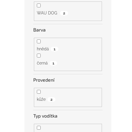
WAU DOG
2
Barva
hnědá
1
černá
1
Provedení
kůže
2
Typ vodítka