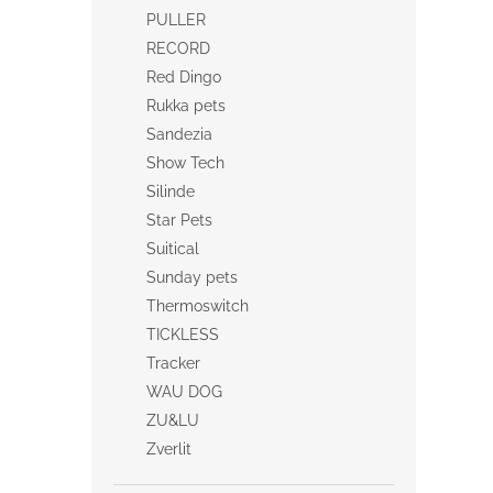
PULLER
RECORD
Red Dingo
Rukka pets
Sandezia
Show Tech
Silinde
Star Pets
Suitical
Sunday pets
Thermoswitch
TICKLESS
Tracker
WAU DOG
ZU&LU
Zverlit