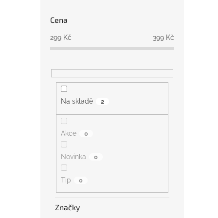
Cena
299
Kč
399
Kč
Na skladě
2
Akce
0
Novinka
0
Tip
0
Značky