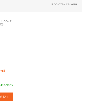
2
položek celkem
OL00421
rná
Skladem
DETAIL