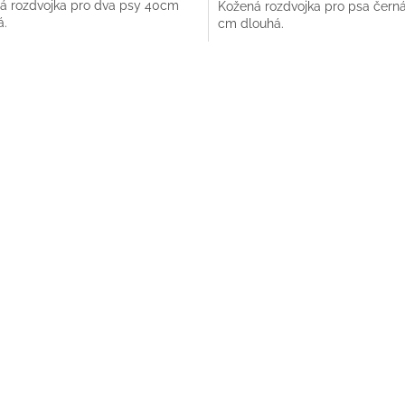
á rozdvojka pro dva psy 40cm
Kožená rozdvojka pro psa černá
á.
cm dlouhá.
O
v
l
á
d
a
c
í
p
r
v
k
y
v
ý
p
i
s
u