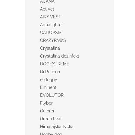
ACANA
ActiVet
AIRY VEST
Aqualighter
CALIOPSIS
CRAZYPAWS
Crystalina
Crystalina dezinfekt
DOGEXTREME
Dr.Peticon
e-doggy
Eminent
EVOLUTOR
Flyber
Geloren
Green Leaf
Himalájska tyčka
Hobby dog