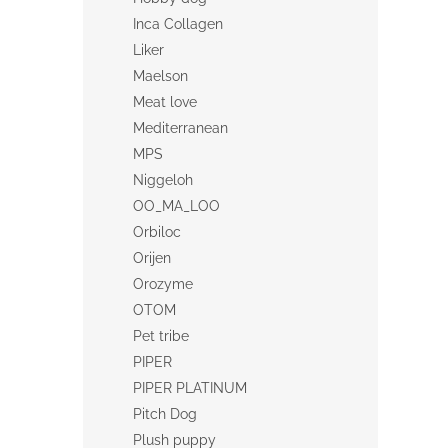
Inca Collagen
Liker
Maelson
Meat love
Mediterranean
MPS
Niggeloh
OO_MA_LOO
Orbiloc
Orijen
Orozyme
OTOM
Pet tribe
PIPER
PIPER PLATINUM
Pitch Dog
Plush puppy