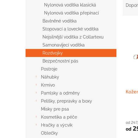
n
a
Nylonová vodítka klasická
Dopor
e
z
Nylonová vodítka přepínací
l
e
Bavlněné vodítka
V
n
Stopovací a lovecké vodítka
ý
í
Nejsilnější vodítka z Collartexu
p
p
i
r
Samonavíjecí vodítka
s
o
Rozdvojky
p
d
Bezpečnostní pás
r
u
Postroje
o
k
Náhubky
d
t
u
ů
Krmivo
Kožen
k
Pamlsky a odměny
t
Pelíšky, prepravky a boxy
ů
Misky pre psa
Kosmetika a péče
od 247
Hračky a výcvik
2
od
Oblečky