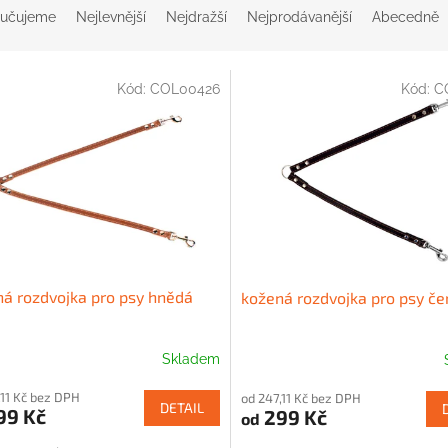
učujeme
Nejlevnější
Nejdražší
Nejprodávanější
Abecedně
Kód:
COL00426
Kód:
C
á rozdvojka pro psy hnědá
kožená rozdvojka pro psy če
Skladem
,11 Kč bez DPH
od 247,11 Kč bez DPH
DETAIL
99 Kč
299 Kč
od