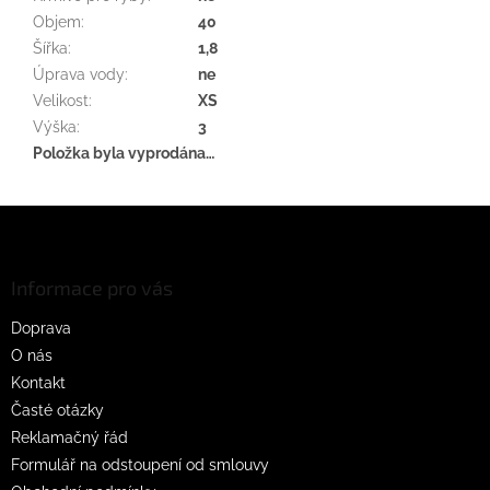
Objem
:
40
Šířka
:
1,8
Úprava vody
:
ne
Velikost
:
XS
Výška
:
3
Položka byla vyprodána…
Z
á
p
a
Informace pro vás
t
Doprava
í
O nás
Kontakt
Časté otázky
Reklamačný řád
Formulář na odstoupení od smlouvy