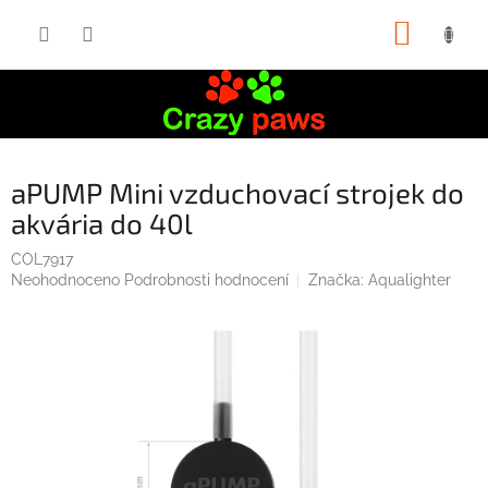
Přejít
NÁKUP
na
obsah
KOŠÍK
aPUMP Mini vzduchovací strojek do
akvária do 40l
COL7917
Průměrné
Neohodnoceno
Podrobnosti hodnocení
Značka:
Aqualighter
hodnocení
produktu
je
0,0
z
5
hvězdiček.