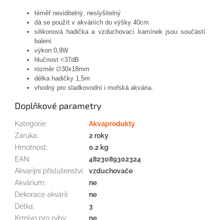
téměř neviditelný
,
neslyšitelný
dá
se
použít
v
akváriích
do
výšky
40cm
silikonová
hadička
a
vzduchovací
kamínek
jsou součástí
balení
výkon
0,9W
hlučnost
<
37dB
rozměr
∅30x18mm
délka
hadičky
1,5m
vhodný
pro sladkovodní
i
mořská akvária
.
Doplňkové parametry
Kategorie
:
Akvaprodukty
Záruka
:
2 roky
Hmotnost
:
0.2 kg
EAN
:
4823089302324
Akvarijní příslušenství
:
vzduchovače
Akvárium
:
ne
Dekorace akvárií
:
ne
Délka
:
3
Krmivo pro ryby
:
ne