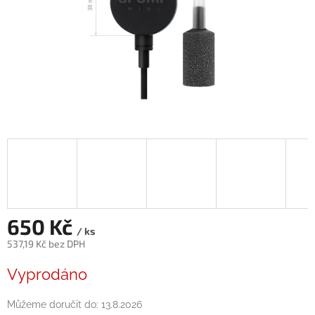
650 Kč
/ ks
537,19 Kč bez DPH
Měrná
Vyprodáno
cena:
Můžeme doručit do:
13.8.2026