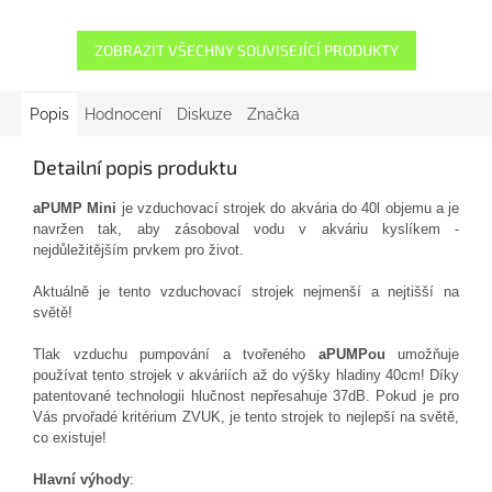
ZOBRAZIT VŠECHNY SOUVISEJÍCÍ PRODUKTY
Popis
Hodnocení
Diskuze
Značka
Detailní popis produktu
aPUMP Mini
je
vzduchovací
strojek
do
akvária
do
40l
objemu a
je
navržen
tak, aby
zásoboval
vodu
v
akváriu
kyslíkem
-
nejdůležitějším
prvkem
pro
život.
Aktuálně je
tento
vzduchovací
strojek
nejmenší
a
nejtišší
na
světě
!
Tlak
vzduchu
pumpování
a
tvořeného
aPUMPou
umožňuje
používat tento
strojek
v
akváriích
až
do
výšky
hladiny
40cm
!
Díky
patentované technologii
hlučnost
nepřesahuje
37dB
.
Pokud
je
pro
Vás
prvořadé
kritérium
ZVUK
,
je
tento
strojek
to
nejlepší
na
světě
,
co
existuje
!
Hlavní výhody
: