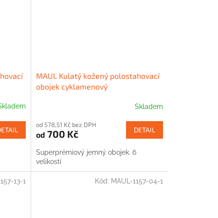
hovací
MAUL Kulatý kožený polostahovací
obojek cyklamenový
Skladem
Skladem
od 578,51 Kč bez DPH
DETAIL
DETAIL
700 Kč
od
Superprémiový jemný obojek. 6
velikostí
157-13-1
Kód:
MAUL-1157-04-1