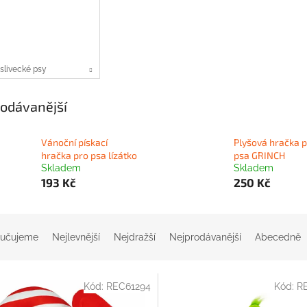
slivecké psy
odávanější
Vánoční pískací
Plyšová hračka 
hračka pro psa lízátko
psa GRINCH
Skladem
Skladem
193 Kč
250 Kč
učujeme
Nejlevnější
Nejdražší
Nejprodávanější
Abecedně
Kód:
REC61294
Kód:
R