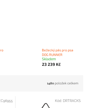
pro
Bežecký pás pro psa
DOG RUNNER
Skladem
23 239 Kč
1480
položek celkem
EC96955
Kód:
DRTRACKS