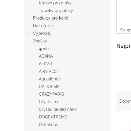
Krmivo pro ptáky
Tyčinky pro ptáky
Produkty pro koně
Dezinfekce
Pro my
Výprodej
Značky
Nejpr
4pets
ACANA
ActiVet
AIRY VEST
Aqualighter
CALIOPSIS
Ř
CRAZYPAWS
a
Dopor
Crystalina
z
Crystalina dezinfekt
e
DOGEXTREME
V
n
Dr.Peticon
ý
í