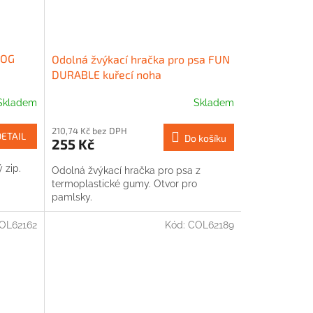
DOG
Odolná žvýkací hračka pro psa FUN
DURABLE kuřecí noha
Skladem
Skladem
210,74 Kč bez DPH
DETAIL
Do košíku
255 Kč
 zip.
Odolná žvýkací hračka pro psa z
termoplastické gumy. Otvor pro
pamlsky.
OL62162
Kód:
COL62189