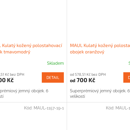
Kulatý kožený polostahovací
MAUL Kulatý kožený polosta
ek tmavomodrý
obojek oranžový
Skladem
,51 Kč bez DPH
od 578,51 Kč bez DPH
DETAIL
00 Kč
700 Kč
od
prémiový jemný obojek. 6
Superprémiový jemný obojek. 6
stí
velikostí
Kód:
MAUL-1157-19-1
Kód:
MAUL-1