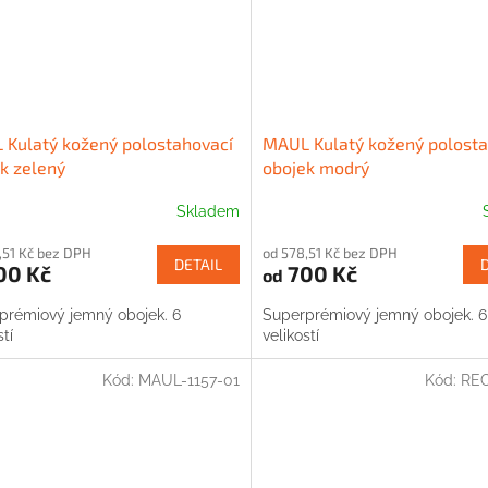
Kulatý kožený polostahovací
MAUL Kulatý kožený polosta
k zelený
obojek modrý
Skladem
,51 Kč bez DPH
od 578,51 Kč bez DPH
DETAIL
00 Kč
700 Kč
od
prémiový jemný obojek. 6
Superprémiový jemný obojek. 6
stí
velikostí
Kód:
MAUL-1157-01
Kód:
REC