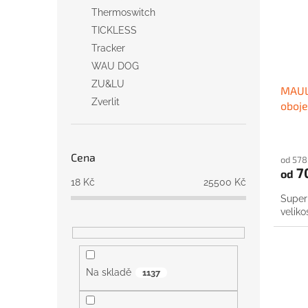
Thermoswitch
TICKLESS
Tracker
WAU DOG
ZU&LU
MAUL 
Zverlit
oboje
Cena
od 578
7
od
18
Kč
25500
Kč
Super
veliko
Na skladě
1137