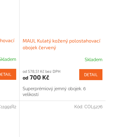
hovací
MAUL Kulatý kožený polostahovací
obojek červený
Skladem
Skladem
od 578,51 Kč bez DPH
DETAIL
DETAIL
700 Kč
od
Superprémiový jemný obojek. 6
velikostí
11991R2
Kód:
COL5276