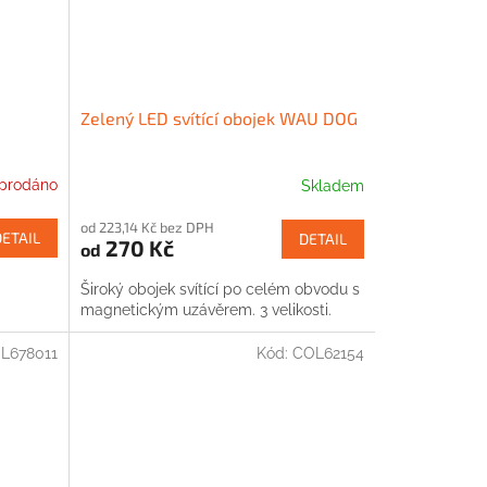
Zelený LED svítící obojek WAU DOG
prodáno
Skladem
od 223,14 Kč bez DPH
DETAIL
DETAIL
270 Kč
od
Široký obojek svítící po celém obvodu s
magnetickým uzávěrem. 3 velikosti.
L678011
Kód:
COL62154