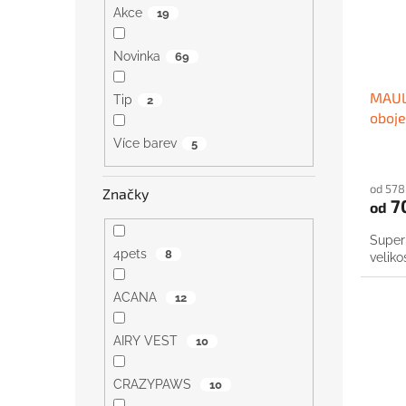
Akce
19
Novinka
69
MAUL 
Tip
2
oboje
Více barev
5
od 578
Značky
7
od
Super
4pets
8
veliko
ACANA
12
AIRY VEST
10
CRAZYPAWS
10