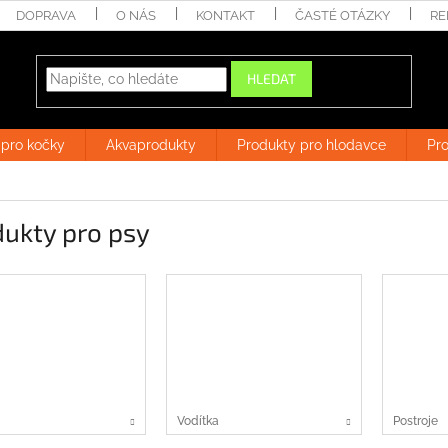
DOPRAVA
O NÁS
KONTAKT
ČASTÉ OTÁZKY
RE
HLEDAT
 pro kočky
Akvaprodukty
Produkty pro hlodavce
Pro
ukty pro psy
Vodítka
Postroje