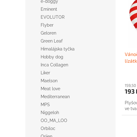
p
p
e-doggy
i
r
Eminent
s
o
EVOLUTOR
p
d
Flyber
r
u
Geloren
o
k
d
t
Green Leaf
u
ů
Himalájska tyčka
Vánoč
k
Hobby dog
lízát
t
Inca Collagen
ů
Liker
Maelson
159,50
Meat love
193 
Mediterranean
Plyšo
MPS
ve tva
Niggeloh
OO_MA_LOO
Orbiloc
Orijen