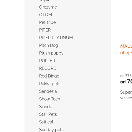
Orozyme
OTOM
Pet tribe
PIPER
PIPER PLATINUM
MAUL 
Pitch Dog
oboj
Plush puppy
PULLER
RECORD
od 578
Red Dingo
7
od
Rukka pets
Sandezia
Super
veliko
Show Tech
Silinde
Star Pets
Suitical
Sunday pets