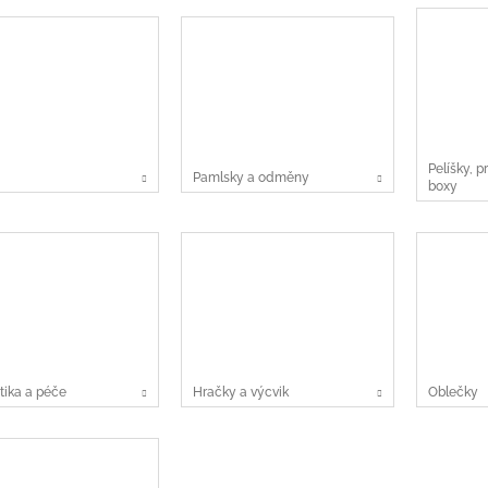
Pelíšky, p
Pamlsky a odměny
boxy
ika a péče
Hračky a výcvik
Oblečky