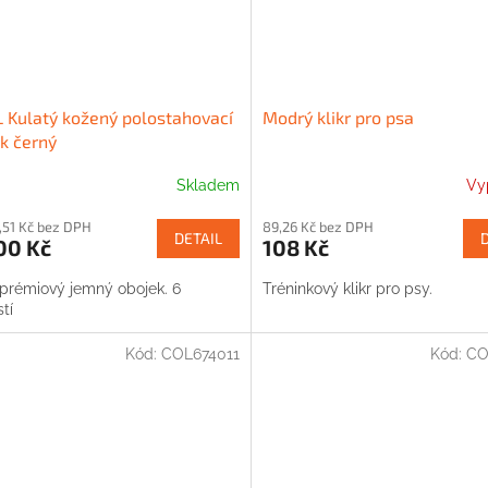
Kulatý kožený polostahovací
Modrý klikr pro psa
k černý
Skladem
Vy
,51 Kč bez DPH
89,26 Kč bez DPH
DETAIL
00 Kč
108 Kč
prémiový jemný obojek. 6
Tréninkový klikr pro psy.
stí
Kód:
COL674011
Kód:
CO