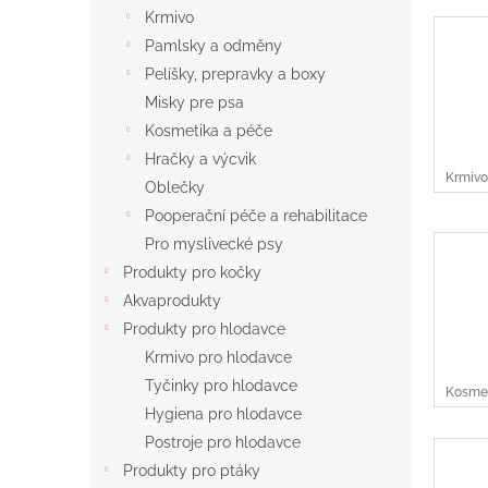
n
Krmivo
e
Pamlsky a odměny
l
Pelíšky, prepravky a boxy
Misky pre psa
Kosmetika a péče
Hračky a výcvik
Krmivo
Oblečky
Pooperační péče a rehabilitace
Pro myslivecké psy
Produkty pro kočky
Akvaprodukty
Produkty pro hlodavce
Krmivo pro hlodavce
Tyčinky pro hlodavce
Kosmet
Hygiena pro hlodavce
Postroje pro hlodavce
Produkty pro ptáky