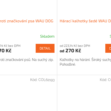
roti značkování psa WAU DOG
Hárací kalhotky šedé WAU 
Skladem
,14 Kč bez DPH
od 223,14 Kč bez DPH
DETAIL
70 Kč
270 Kč
od
oti značkování psů. Na suchý zip.
Kalhotky na hárání. Široký suchý
Pohodlné.
Kód:
COL62193
Kód:
C