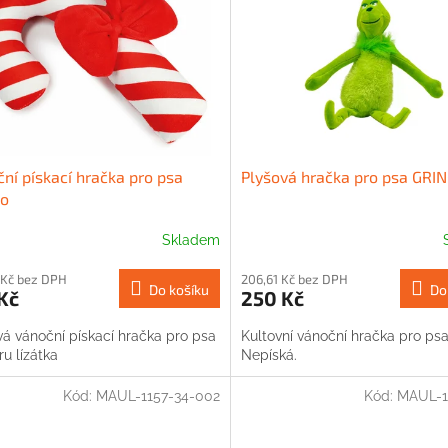
ní pískací hračka pro psa
Plyšová hračka pro psa GRI
ko
Skladem
 Kč bez DPH
206,61 Kč bez DPH
Do košíku
Do
Kč
250 Kč
vá vánoční pískací hračka pro psa
Kultovní vánoční hračka pro psa
ru lízátka
Nepíská.
Kód:
MAUL-1157-34-002
Kód:
MAUL-1