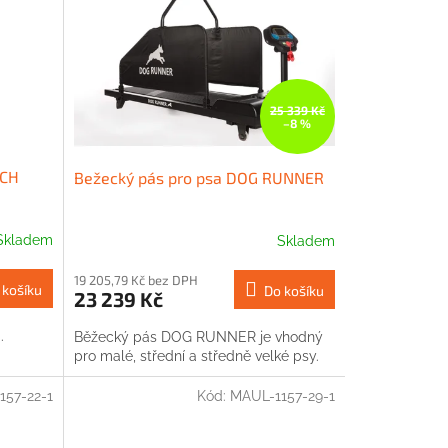
25 339 Kč
–8 %
NCH
Bežecký pás pro psa DOG RUNNER
Skladem
Skladem
19 205,79 Kč bez DPH
 košíku
Do košíku
23 239 Kč
.
Běžecký pás DOG RUNNER je vhodný
pro malé, střední a středně velké psy.
157-22-1
Kód:
MAUL-1157-29-1