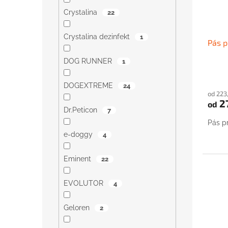
Crystalina
22
Crystalina dezinfekt
1
Pás p
DOG RUNNER
1
DOGEXTREME
24
od 223
2
od
Dr.Peticon
7
Pás pr
e-doggy
4
Eminent
22
EVOLUTOR
4
Geloren
2