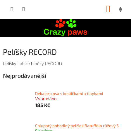
Přejít
NÁKUP
na
obsah
KOŠÍK
Pelíšky RECORD
Pelíšky italské hračky RECORD.
Nejprodávanější
Deka pro psa s kostičkami a tlapkami
Vyprodáno
185 Kč
Chlupatý pohodlný pelíšek Batuffolo růžový S
Skladem