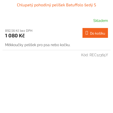
Chlupatý pohodlný pelíšek Batuffolo šedý S
Skladem
892,56 Kč bez DPH
Do košíku
1 080 Kč
Měkkoučky pelíšek pro psa nebo kočku.
Kód:
REC12365Y