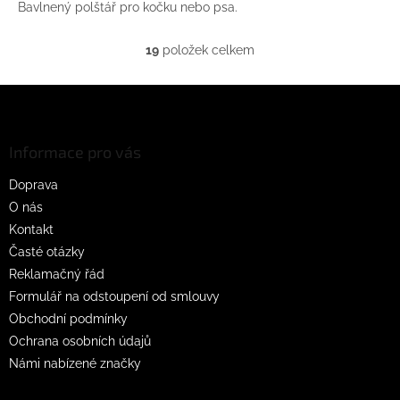
Bavlnený polštář pro kočku nebo psa.
19
položek celkem
O
v
l
Z
á
á
d
p
a
a
Informace pro vás
c
t
í
Doprava
í
p
O nás
r
v
Kontakt
k
Časté otázky
y
Reklamačný řád
v
ý
Formulář na odstoupení od smlouvy
p
Obchodní podmínky
i
Ochrana osobních údajů
s
u
Námi nabízené značky