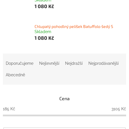
1 080 Kč
Chlupatý pohodlný pelíšek Batuffolo šedý S
Skladem
1 080 Kč
Ř
a
Doporučujeme
Nejlevnější
Nejdražší
Nejprodávanější
z
e
Abecedně
n
í
p
Cena
r
o
185
Kč
3105
Kč
d
u
k