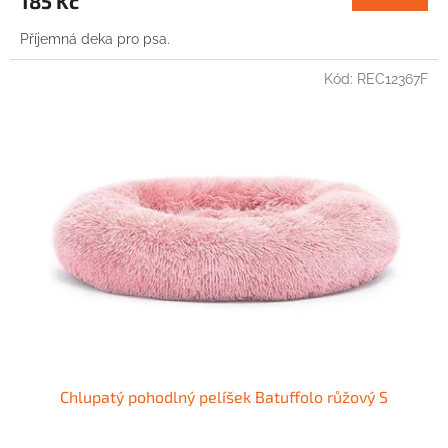
185 Kč
Příjemná deka pro psa.
Kód:
REC12367F
Chlupatý pohodlný pelíšek Batuffolo růžový S