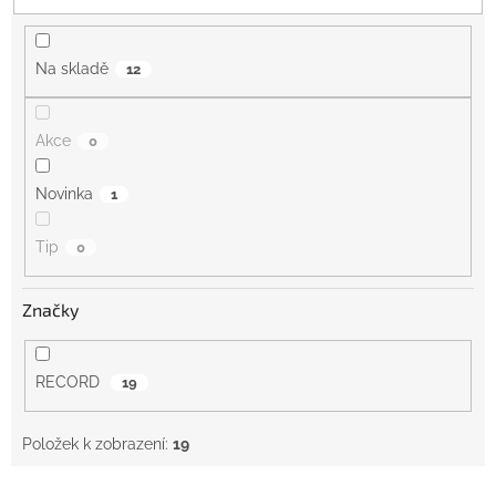
t
ů
Na skladě
12
Akce
0
Novinka
1
Tip
0
Značky
RECORD
19
Položek k zobrazení:
19