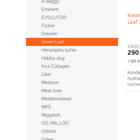
d
e-doggy
t
u
ů
Eminent
Kokos
k
EVOLUTOR
Leaf
t
Flyber
ů
Geloren
Green Leaf
239,67
Himalájska tyčka
290
Hobby dog
Měrná
1 160 K
cena:
Inca Collagen
Kondi
Liker
hydrat
Maelson
rozčes
Meat love
Mediterranean
MPS
Niggeloh
OO_MA_LOO
Orbiloc
Orijen