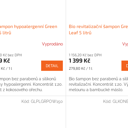
ampon hypoalergenní Green
Bio revitalizační šampon Gr
 litrů
Leaf 5 litrů
Vyprodáno
Vy
60 Kč bez DPH
1 156,20 Kč bez DPH
9 Kč
1 399 Kč
DETAIL
Měrná
Kč / 1 l
279,80 Kč / 1 l
cena:
ampon bez parabenů a silikonů
Bio šampon bez parabenů a sil
y hypoalergenní. Koncentrát 1:20.
revitalizační. Koncentrát 1:20. 
kt z kokosového ořechu.
melounu a bambucké máslo.
Kód:
GLPLGRPOW150
Kód:
GLKONB