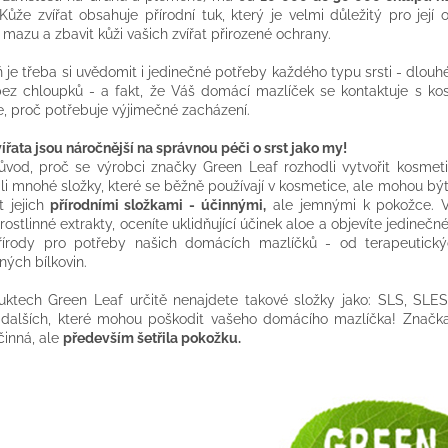
 Kůže zvířat obsahuje přírodní tuk, který je velmi důležitý pro je
 mazu a zbavit kůži vašich zvířat přirozené ochrany.
 je třeba si uvědomit i jedinečné potřeby každého typu srsti - dlouhé
bez chloupků - a fakt, že Váš domácí mazlíček se kontaktuje s k
, proč potřebuje výjimečné zacházení.
vířata jsou náročnější na správnou péči o srst jako my!
ůvod, proč se výrobci značky Green Leaf rozhodli vytvořit kosmeti
li mnohé složky, které se běžně používají v kosmetice, ale mohou být
t jejich
přírodními složkami - účinnými,
ale jemnými k pokožce. V 
ostlinné extrakty, oceníte uklidňující účinek aloe a objevíte jedinečné
řírody pro potřeby našich domácích mazlíčků - od terapeutický
ých bílkovin.
ktech Green Leaf určitě nenajdete takové složky jako: SLS, SLES,
dalších, které mohou poškodit vašeho domácího mazlíčka! Značka
činná, ale
především šetřila pokožku.