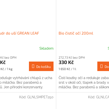
udr do uší GREAN LEAF
Bio čistič očí 200ml
Skladem
 Kč bez DPH
272,73 Kč bez DPH
 Kč
330 Kč
Do košíku
Do
Měrná
Kč / 1 kg
1 650 Kč / 1 l
cena:
odušuje vytrhávání chlupů z ucha
Čistí koutky očí a redukuje zab
o miláčka. Bez parabenů a
srst v okolí očí, tlapek a brady
nů. Jen přírodní konzervanty.
miláčka. Bez parabenů a silikon
Kód:
GLNLSMPET250
Kód:
GLNLCA