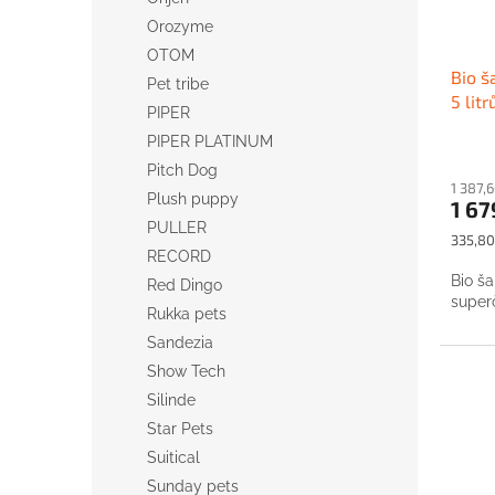
Orozyme
OTOM
Bio š
Pet tribe
5 litr
PIPER
PIPER PLATINUM
Pitch Dog
1 387,
Plush puppy
1 67
PULLER
Měrná
335,80 
RECORD
cena:
Bio š
Red Dingo
superč
Rukka pets
Sandezia
Show Tech
Silinde
Star Pets
Suitical
Sunday pets