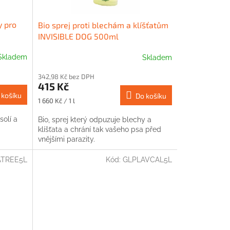
y pro
Bio sprej proti blechám a klíšťatům
INVISIBLE DOG 500ml
Skladem
Skladem
342,98 Kč bez DPH
415 Kč
 košíku
Do košíku
Měrná
1 660 Kč / 1 l
cena:
solí a
Bio, sprej který odpuzuje blechy a
klíšťata a chrání tak vašeho psa před
vnějšími parazity.
ATREE5L
Kód:
GLPLAVCAL5L