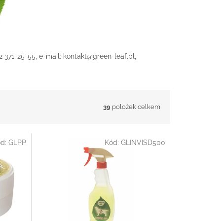
2 371-25-55, e-mail: kontakt@green-leaf.pl,
39
položek celkem
ód:
GLPP
Kód:
GLINVISD500