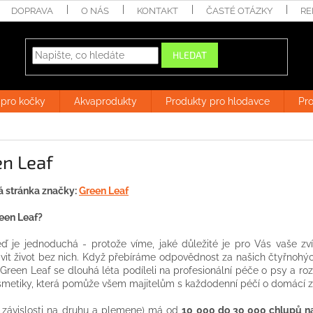
DOPRAVA
O NÁS
KONTAKT
ČASTÉ OTÁZKY
RE
HLEDAT
 pro kočky
Akvaprodukty
Produkty pro hlodavce
Pro
en Leaf
 stránka značky:
Green Leaf
een Leaf?
 je jednoduchá - protože víme, jaké důležité je pro Vás vaše zv
vit život bez nich. Když přebíráme odpovědnost za našich čtyřnohýc
Green Leaf se dlouhá léta podíleli na profesionální péče o psy a rozho
osmetiky, která pomůže všem majitelům s každodenní péčí o domácí zv
v závislosti na druhu a plemene) má od
10 000 do 30 000 chlupů n