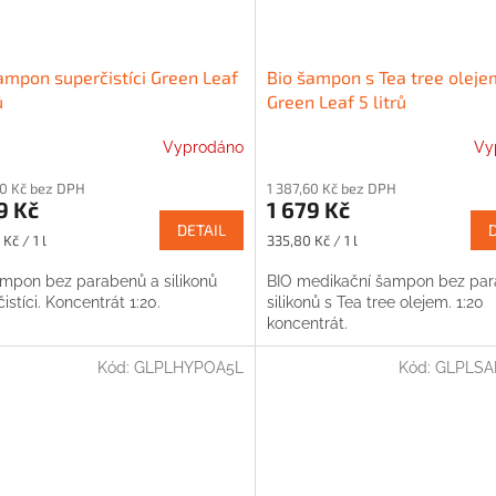
ampon superčistíci Green Leaf
Bio šampon s Tea tree oleje
ů
Green Leaf 5 litrů
Vyprodáno
Vy
60 Kč bez DPH
1 387,60 Kč bez DPH
9 Kč
1 679 Kč
DETAIL
Měrná
Kč / 1 l
335,80 Kč / 1 l
cena:
ampon bez parabenů a silikonů
BIO medikační šampon bez par
istíci. Koncentrát 1:20.
silikonů s Tea tree olejem. 1:20
koncentrát.
Kód:
GLPLHYPOA5L
Kód:
GLPLSA