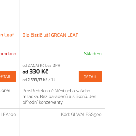
n Leaf
Bio čistič uší GREAN LEAF
prodáno
Skladem
od 272,73 Kč bez DPH
330 Kč
od
DETAIL
DETAIL
Měrná
od 2 593,33 Kč / 1 l
cena:
ionér
Prostředek na čištění ucha vašeho
miláčka. Bez parabenů a silikonů. Jen
přírodní konzervanty.
LEA200
Kód:
GLWALESS500