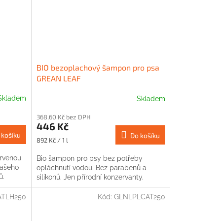
BIO bezoplachový šampon pro psa
GREAN LEAF
Skladem
Skladem
368,60 Kč bez DPH
446 Kč
 košíku
Do košíku
Měrná
892 Kč / 1 l
cena:
arvenou
Bio šampon pro psy bez potřeby
 vašeho
opláchnutí vodou. Bez parabenů a
ů.
silikonů. Jen přírodní konzervanty.
TLH250
Kód:
GLNLPLCAT250