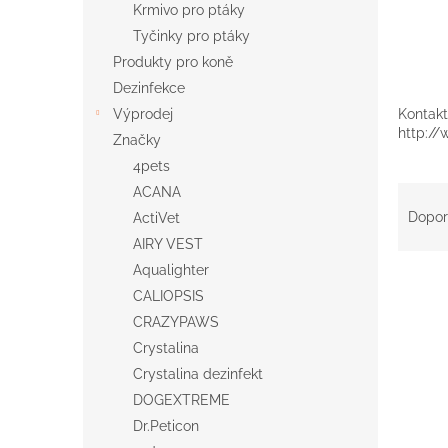
Krmivo pro ptáky
Tyčinky pro ptáky
Produkty pro koně
Dezinfekce
Kontakt
Výprodej
http://
Značky
4pets
Ř
ACANA
a
Dopor
ActiVet
z
AIRY VEST
e
Aqualighter
V
n
CALIOPSIS
ý
í
p
p
CRAZYPAWS
i
r
Crystalina
s
o
Crystalina dezinfekt
p
d
DOGEXTREME
r
u
Dr.Peticon
o
k