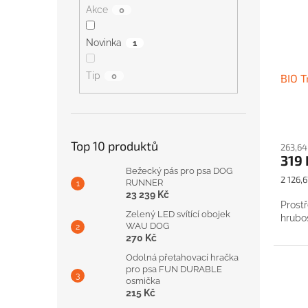
Akce
0
Novinka
1
Tip
0
BIO T
Top 10 produktů
263,64
319 
Bežecký pás pro psa DOG
Měrná
2 126,6
RUNNER
cena:
23 239 Kč
Prost
Zelený LED svítící obojek
hrubo
WAU DOG
270 Kč
Odolná přetahovací hračka
pro psa FUN DURABLE
osmička
215 Kč