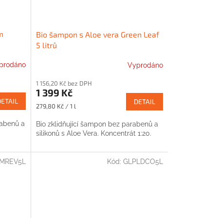
m
Bio šampon s Aloe vera Green Leaf
5 litrů
prodáno
Vyprodáno
1 156,20 Kč bez DPH
1 399 Kč
DETAIL
DETAIL
Měrná
279,80 Kč / 1 l
cena:
abenů a
Bio zklidňující šampon bez parabenů a
silikonů s Aloe Vera. Koncentrát 1:20.
MREV5L
Kód:
GLPLDCO5L