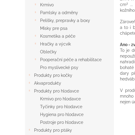
n
2
cm
...
Krmivo
e
kožního
Pamlsky a odměny
l
Pelíšky, prepravky a boxy
Zároveň
a to i 
Misky pre psa
chápete
Kosmetika a péče
Hračky a výcvik
Ano - z
To je d
Oblečky
nepouži
Pooperační péče a rehabilitace
nahradi
bohaté r
Pro myslivecké psy
dary p
Produkty pro kočky
hedvábn
Akvaprodukty
V produ
Produkty pro hlodavce
mnoho 
Krmivo pro hlodavce
nejen ú
Tyčinky pro hlodavce
Hygiena pro hlodavce
Postroje pro hlodavce
Produkty pro ptáky