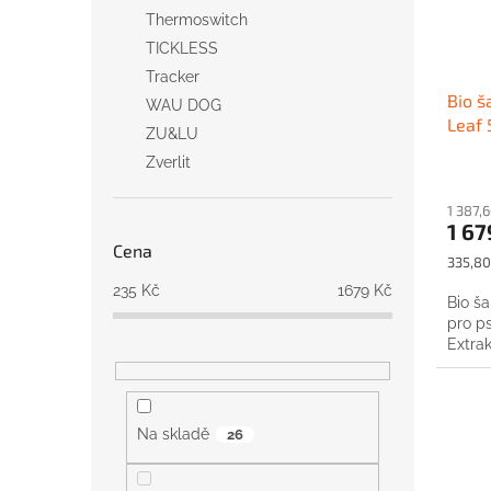
Thermoswitch
TICKLESS
Tracker
Bio š
WAU DOG
Leaf 5
ZU&LU
Zverlit
1 387,
1 67
Cena
Měrná
335,80 
cena:
235
Kč
1679
Kč
Bio š
pro ps
Extra
Na skladě
26