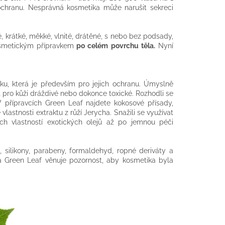
jí ochranu. Nesprávná kosmetika může narušit sekreci
, krátké, měkké, vlnité, drátěné, s nebo bez podsady,
osmetickým přípravkem
po celém povrchu těla.
Nyní
ku, která je především pro jejich ochranu. Úmyslně
 pro kůži dráždivé nebo dokonce toxické. Rozhodli se
přípravcích Green Leaf najdete kokosové přísady,
 vlastnosti extraktu z růží Jerycha. Snažili se využívat
ch vlastností exotických olejů až po jemnou péči
 silikony, parabeny, formaldehyd, ropné deriváty a
 Green Leaf věnuje pozornost, aby kosmetika byla