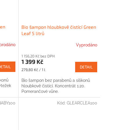
een
Bio šampon hloubkově čistící Green
Leaf 5 litrů
prodáno
Vyprodáno
1 156,20 Kč bez DPH
1 399 Kč
DETAIL
DETAIL
Měrná
279,80 Kč / 1 l
cena:
ikonů
Bio šampon bez parabenů a silikonů
Výtežek
hloubkově čisticí. Koncentrát 1:20.
Pomerančové vůne.
ABY100
Kód:
GLEARCLEA100