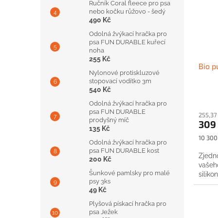
Ručník Coral fleece pro psa
nebo kočku růžovo - šedý
490 Kč
Odolná žvýkací hračka pro
psa FUN DURABLE kuřecí
noha
255 Kč
Bio p
Nylonové protiskluzové
stopovací vodítko 3m
540 Kč
Odolná žvýkací hračka pro
psa FUN DURABLE
255,37
prodyšný míč
309
135 Kč
Měrná
10 300 
Odolná žvýkací hračka pro
cena:
psa FUN DURABLE kost
Zjedn
200 Kč
vašeh
Šunkové pamlsky pro malé
siliko
psy 3ks
49 Kč
Plyšová pískací hračka pro
psa Ježek