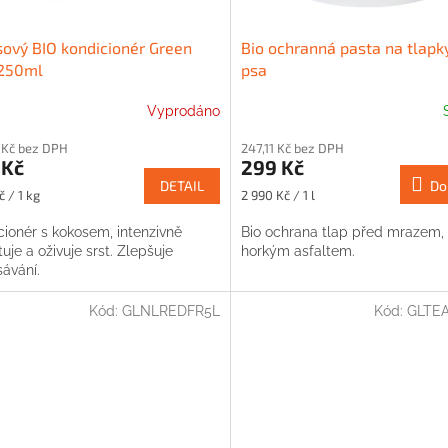
ový BIO kondicionér Green
Bio ochranná pasta na tlapk
 250ml
psa
Vyprodáno
 Kč bez DPH
247,11 Kč bez DPH
 Kč
299 Kč
DETAIL
Do
Měrná
č / 1 kg
2 990 Kč / 1 l
cena:
cionér s kokosem, intenzivně
Bio ochrana tlap před mrazem, 
uje a oživuje srst. Zlepšuje
horkým asfaltem.
ávání.
Kód:
GLNLREDFR5L
Kód:
GLTE