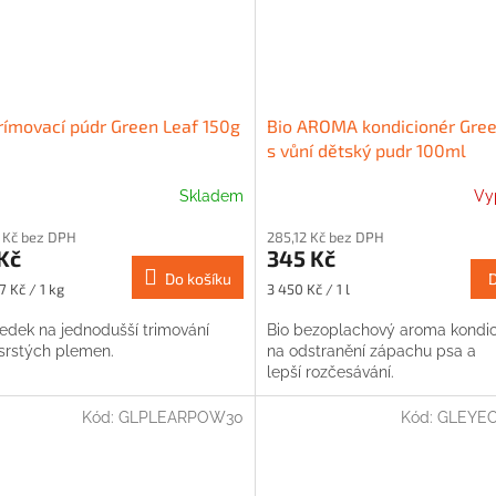
rímovací púdr Green Leaf 150g
Bio AROMA kondicionér Gree
s vůní dětský pudr 100ml
Skladem
Vy
 Kč bez DPH
285,12 Kč bez DPH
Kč
345 Kč
Do košíku
Měrná
7 Kč / 1 kg
3 450 Kč / 1 l
cena:
ředek na jednodušší trimování
Bio bezoplachový aroma kondic
srstých plemen.
na odstranění zápachu psa a
lepší rozčesávání.
Kód:
GLPLEARPOW30
Kód:
GLEYEC