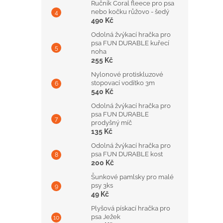
Ručník Coral fleece pro psa
nebo kočku růžovo - šedý
490 Kč
Odolná žvýkací hračka pro
psa FUN DURABLE kuřecí
noha
255 Kč
Nylonové protiskluzové
stopovací vodítko 3m
540 Kč
Odolná žvýkací hračka pro
psa FUN DURABLE
prodyšný míč
135 Kč
Odolná žvýkací hračka pro
psa FUN DURABLE kost
200 Kč
Šunkové pamlsky pro malé
psy 3ks
49 Kč
Plyšová pískací hračka pro
psa Ježek