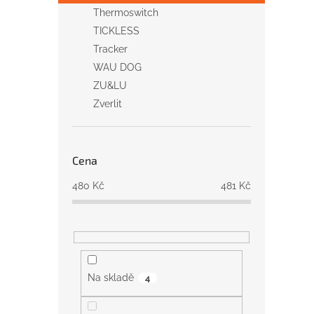
Thermoswitch
TICKLESS
Tracker
WAU DOG
ZU&LU
Zverlit
Cena
480
Kč
481
Kč
Na skladě
4