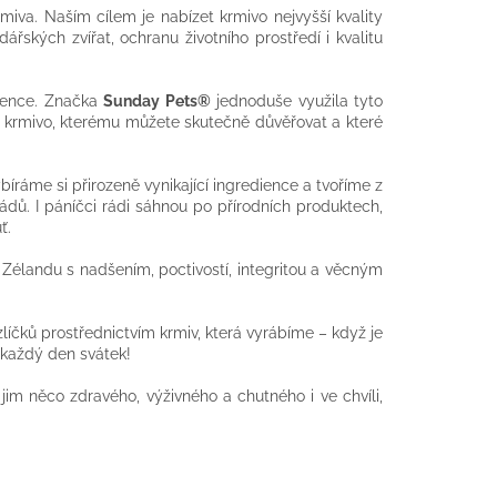
rmiva. Naším cílem je nabízet krmivo nejvyšší kvality
řských zvířat, ochranu životního prostředí i kvalitu
edience. Značka
Sunday Pets®
jednoduše využila tyto
cké krmivo, kterému můžete skutečně důvěřovat a které
íráme si přirozeně vynikající ingredience a tvoříme z
ádů. I páníčci rádi sáhnou po přírodních produktech,
ť.
o Zélandu s nadšením, poctivostí, integritou a věcným
íčků prostřednictvím krmiv, která vyrábíme – když je
 každý den svátek!
jim něco zdravého, výživného a chutného i ve chvíli,