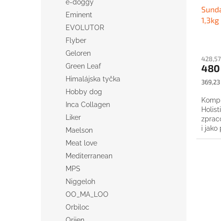
u
ů
e-doggy
Sunda
k
Eminent
1,3kg
t
EVOLUTOR
ů
Flyber
Geloren
428,57
Green Leaf
480
Himalájska tyčka
Měrná
369,23 
cena:
Hobby dog
Kompl
Inca Collagen
Holist
Liker
zprac
i jako
Maelson
Meat love
Mediterranean
MPS
Niggeloh
OO_MA_LOO
Orbiloc
Orijen