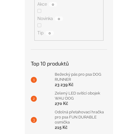
Akce
0
Novinka
0
Tip
0
Top 10 produktů
Bežecký pás pro psa DOG
RUNNER
23 239 Kč
Zelený LED svítící obojek
WAU DOG
270 Kč
Odolná přetahovací hračka
pro psa FUN DURABLE
osmička
215 Kč