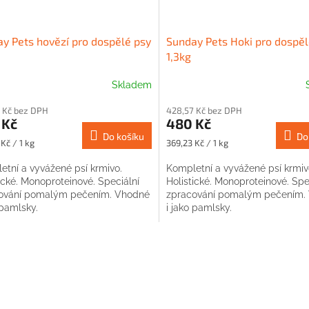
y Pets hovězí pro dospělé psy
Sunday Pets Hoki pro dospěl
1,3kg
Skladem
 Kč bez DPH
428,57 Kč bez DPH
 Kč
480 Kč
Do košíku
Do
Měrná
Kč / 1 kg
369,23 Kč / 1 kg
cena:
etní a vyvážené psí krmivo.
Kompletní a vyvážené psí krmiv
ické. Monoproteinové. Speciální
Holistické. Monoproteinové. Spe
ování pomalým pečením. Vhodné
zpracování pomalým pečením.
 pamlsky.
i jako pamlsky.
O
v
l
á
d
a