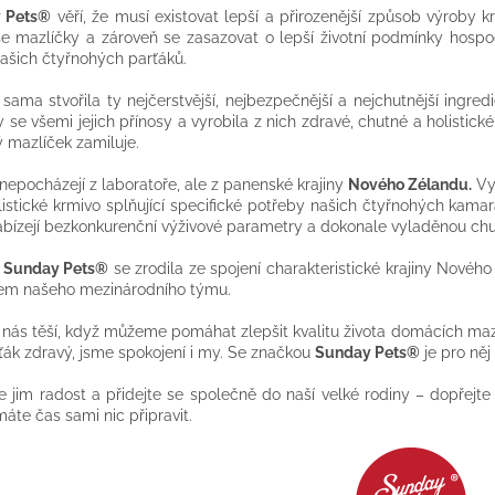
 Pets®
věří, že musí existovat lepší a přirozenější způsob výroby k
e mazlíčky a zároveň se zasazovat o lepší životní podmínky hospodá
našich čtyřnohých parťáků.
 sama stvořila ty nejčerstvější, nejbezpečnější a nejchutnější ingr
y se všemi jejich přínosy a vyrobila z nich zdravé, chutné a holisti
ý mazlíček zamiluje.
nepocházejí z laboratoře, ale z panenské krajiny
Nového Zélandu.
Vyb
listické krmivo splňující specifické potřeby našich čtyřnohých kamar
abízejí bezkonkurenční výživové parametry a dokonale vyladěnou chu
a
Sunday Pets®
se zrodila ze spojení charakteristické krajiny Novéh
pem našeho mezinárodního týmu.
 nás těší, když můžeme pomáhat zlepšit kvalitu života domácích mazl
ťák zdravý, jsme spokojení i my. Se značkou
Sunday Pets®
je pro něj
e jim radost a přidejte se společně do naší velké rodiny – dopřejte 
áte čas sami nic připravit.