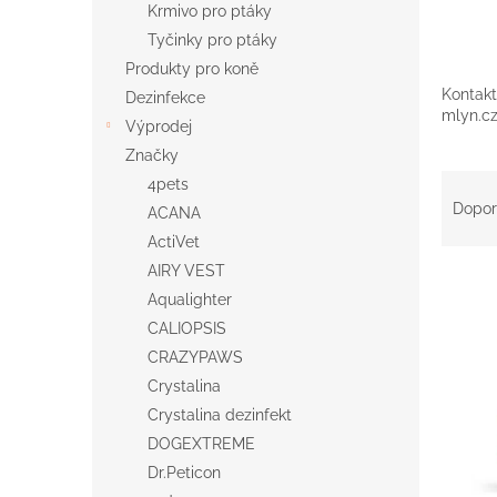
Krmivo pro ptáky
Tyčinky pro ptáky
Produkty pro koně
Kontakt
Dezinfekce
mlyn.c
Výprodej
Značky
Ř
4pets
a
Dopor
ACANA
z
ActiVet
e
AIRY VEST
V
n
ý
í
Aqualighter
p
p
CALIOPSIS
i
r
CRAZYPAWS
s
o
Crystalina
p
d
Crystalina dezinfekt
r
u
DOGEXTREME
o
k
d
t
Dr.Peticon