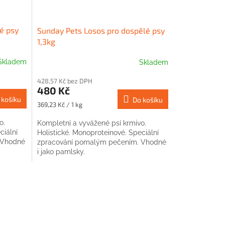
é psy
Sunday Pets Losos pro dospělé psy
1,3kg
Skladem
Skladem
428,57 Kč bez DPH
480 Kč
 košíku
Do košíku
Měrná
369,23 Kč / 1 kg
cena:
o.
Kompletní a vyvážené psí krmivo.
ciální
Holistické. Monoproteinové. Speciální
 Vhodné
zpracování pomalým pečením. Vhodné
i jako pamlsky.