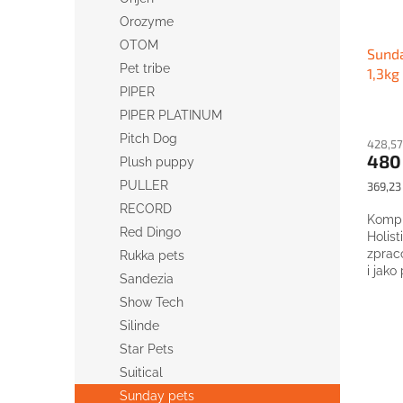
Orozyme
OTOM
Sunda
Pet tribe
1,3kg
PIPER
PIPER PLATINUM
Pitch Dog
428,57
480
Plush puppy
PULLER
Měrná
369,23 
cena:
RECORD
Kompl
Red Dingo
Holist
zprac
Rukka pets
i jako
Sandezia
Show Tech
Silinde
Star Pets
Suitical
Sunday pets