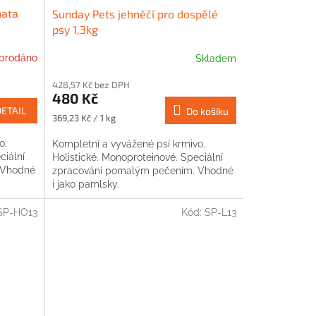
nata
Sunday Pets jehněčí pro dospělé
psy 1,3kg
prodáno
Skladem
428,57 Kč bez DPH
480 Kč
DETAIL
Do košíku
Měrná
369,23 Kč / 1 kg
cena:
o.
Kompletní a vyvážené psí krmivo.
ciální
Holistické. Monoproteinové. Speciální
 Vhodné
zpracování pomalým pečením. Vhodné
i jako pamlsky.
SP-HO13
Kód:
SP-L13