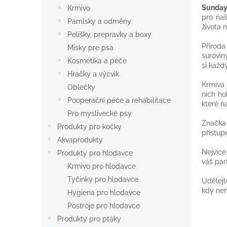
n
Sunday
Krmivo
e
pro naš
Pamlsky a odměny
l
života 
Pelíšky, prepravky a boxy
Příroda
Misky pre psa
surovin
Kosmetika a péče
si každ
Hračky a výcvik
Krmiva 
Oblečky
nich ho
Pooperační péče a rehabilitace
které n
Pro myslivecké psy
Značk
Produkty pro kočky
přístu
Akvaprodukty
Nejvíce
Produkty pro hlodavce
váš par
Krmivo pro hlodavce
Tyčinky pro hlodavce
Udělejt
kdy nem
Hygiena pro hlodavce
Postroje pro hlodavce
Produkty pro ptáky