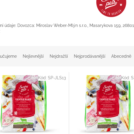
ní údaje: Dovozca: Miroslav Weber-Mlýn s.r.o., Masarykova 159, 2680
z
učujeme
Nejlevnější
Nejdražší
Nejprodávanější
Abecedně
Kód:
SP-JLS13
Kód:
S