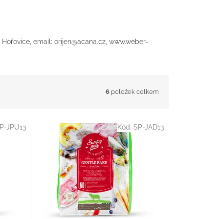
1 Hořovice, email: orijen@acana.cz, www.weber-
6
položek celkem
P-JPU13
Kód:
SP-JAD13