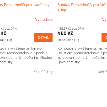
y Pets jehněčí pro starší psy
Sunday Pets jehněčí pro ště
1,3kg
Vyprodáno
Vy
 Kč bez DPH
428,57 Kč bez DPH
 Kč
480 Kč
DETAIL
Měrná
Kč / 1 kg
369,23 Kč / 1 kg
cena:
etní a vyvážené psí krmivo.
Kompletní a vyvážené psí krmiv
ické. Monoproteinové. Speciální
Holistické. Monoproteinové. Spe
ování pomalým pečením. Vhodné
zpracování pomalým pečením.
 pamlsky.
i jako pamlsky.
Kód:
SP-H13
Kód: