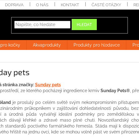
DOPRAVA
O NÁS
KONTAKT
ČASTÉ OTÁZKY
RE
HLEDAT
 pro kočky
Akvaprodukty
Produkty pro hlodavce
Pro
day pets
 stránka značky:
Sunday pets
 prostředí, ze kterého pocházejí ingredience krmiv
Sunday Pets®
, př
éland
je proslulý po celém světě svým nekompromisním přístupem
zinárodním průkopníkem v zajišťování dohledatelnosti původu, bezp
í a úrodná půda vytvářejí ideální podmínky pro zemědělskou 
nách dávají křehké a zdravé maso plné chuti. Novozélandský ch
h standardů poctivého farmářského řemesla. Stáda mají k dispozici
vého hřiště na jednu ovci, kde se mohou volně pást ve svém přirozen