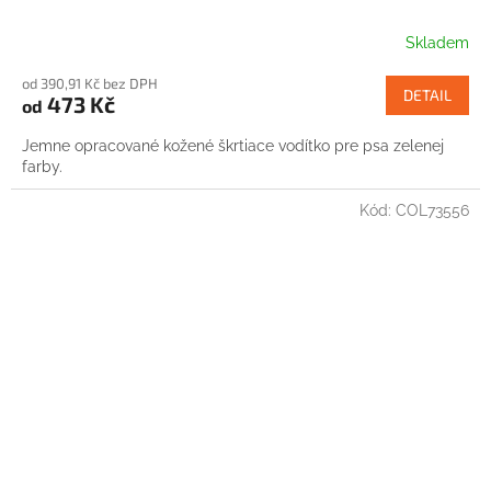
Skladem
od 390,91 Kč bez DPH
DETAIL
473 Kč
od
Jemne opracované kožené škrtiace vodítko pre psa zelenej
farby.
Kód:
COL73556