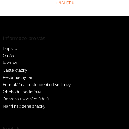
l
NAHORU
n
á
k
d
o
v
Z
a
á
c
á
n
í
p
í
p
a
Informace pro vás
r
t
v
Doprava
í
k
O nás
y
v
Kontakt
ý
Časté otázky
p
Reklamačný řád
i
s
Formulář na odstoupení od smlouvy
u
Obchodní podmínky
Ochrana osobních údajů
Námi nabízené značky
Kontakt