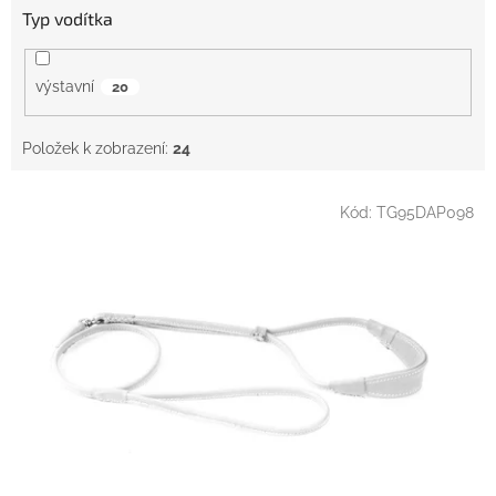
Typ vodítka
výstavní
20
Položek k zobrazení:
24
V
Kód:
TG95DAP098
ý
p
i
s
p
r
o
d
u
k
t
ů