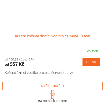
Kulaté kožené škrtící vodítko červené 183cm
Skladem
od 460,33 Kč bez DPH
DETAIL
557 Kč
od
Kožené škrtící vodítko pro psa červené barvy.
NAČÍST DALŠÍ 3
S
1
2
t
O
r
24
položek celkem
v
á