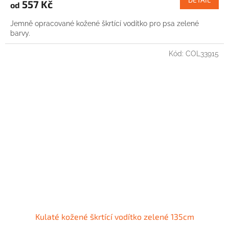
557 Kč
od
Jemně opracované kožené škrtící vodítko pro psa zelené
barvy.
Kód:
COL33915
Kulaté kožené škrtící vodítko zelené 135cm