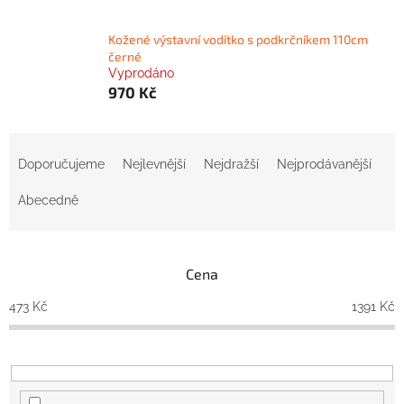
Kožené výstavní vodítko s podkrčníkem 110cm
černé
Vyprodáno
970 Kč
Ř
a
Doporučujeme
Nejlevnější
Nejdražší
Nejprodávanější
z
e
Abecedně
n
í
p
Cena
r
o
473
Kč
1391
Kč
d
u
k
t
ů