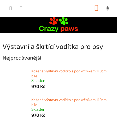
Přejít
NÁKUP
na
obsah
KOŠÍK
Výstavní a škrtící vodítka pro psy
Nejprodávanější
Kožené výstavní vodítko s podkrčníkem 110cm
bílé
Skladem
970 Kč
Kožené výstavní vodítko s podkrčníkem 110cm
bíle
Skladem
970 Kč