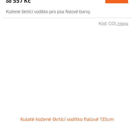
557 Kč
od
Kožené škrtící vodítko pro psa fialové barvy.
Kód:
COL33919
Kulaté kožené škrtící vodítko fialové 135cm