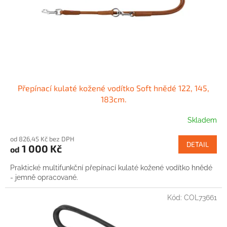
o
d
u
k
t
ů
Přepínací kulaté kožené vodítko Soft hnědé 122, 145,
183cm.
Skladem
od 826,45 Kč bez DPH
DETAIL
1 000 Kč
od
Praktické multifunkční přepínací kulaté kožené vodítko hnědé
- jemně opracované.
Kód:
COL73661