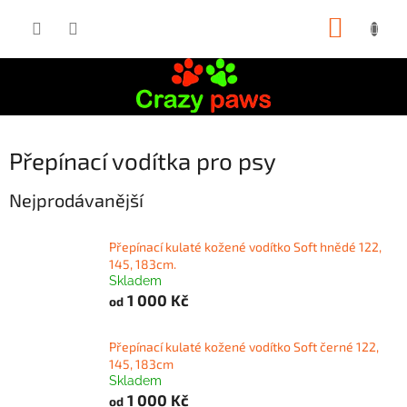
Přejít
NÁKUP
na
obsah
KOŠÍK
Přepínací vodítka pro psy
Nejprodávanější
Přepínací kulaté kožené vodítko Soft hnědé 122,
145, 183cm.
Skladem
1 000 Kč
od
Přepínací kulaté kožené vodítko Soft černé 122,
145, 183cm
Skladem
1 000 Kč
od