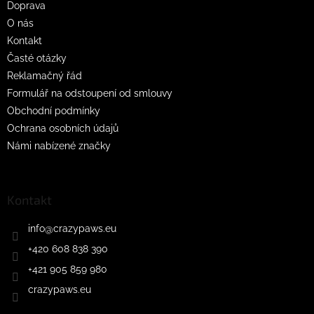
Doprava
í
p
O nás
r
v
Kontakt
k
Časté otázky
y
Reklamačný řád
v
ý
Formulář na odstoupení od smlouvy
p
Obchodní podmínky
i
Ochrana osobních údajů
s
u
Námi nabízené značky
Kontakt
info
@
crazypaws.eu
+420 608 838 390
+421 905 859 980
crazypaws.eu