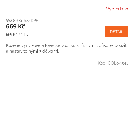
Vyprodáno
552,89 Kč bez DPH
669 Kč
DETAIL
Měrná
669 Kč / 1 ks
cena:
Kožené výcvikové a lovecké vodítko s různými způsoby použití
a nastavitelnými 3 délkami.
Kód:
COL04541