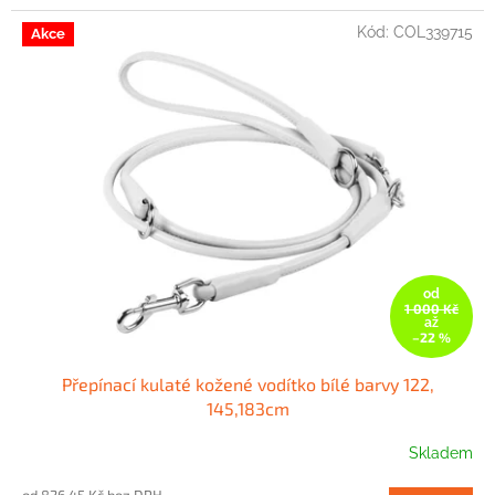
Kód:
COL339715
Akce
od
1 000 Kč
až
–22 %
Přepínací kulaté kožené vodítko bílé barvy 122,
145,183cm
Skladem
od 826,45 Kč bez DPH