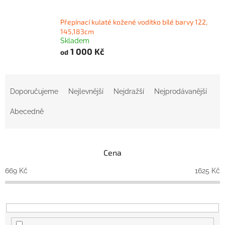
Přepínací kulaté kožené vodítko bílé barvy 122,
145,183cm
Skladem
1 000 Kč
od
Ř
a
Doporučujeme
Nejlevnější
Nejdražší
Nejprodávanější
z
e
Abecedně
n
í
p
Cena
r
o
669
Kč
1625
Kč
d
u
k
t
ů