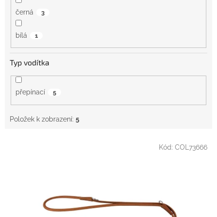
černá
3
bílá
1
Typ vodítka
přepínací
5
Položek k zobrazení:
5
V
Kód:
COL73666
ý
p
i
s
p
r