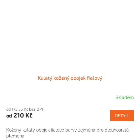
Kulatý kožený obojek fialový
Skladem
od 173,55 Kč bez DPH
210 Kč
od
DETAIL
Kožený kulatý obojek fialové barvy zejména pro dlouhosrstá
plemena.