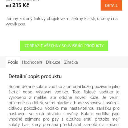
215 Kč
od
DETAIL
Jemný kožený fialový obojek velmi šetrný k srsti, určený i na
výcvik psa.
ZOBRAZIT VŠECHNY SOUVISEJÍCÍ PRODUKTY
Popis
Hodnocení
Diskuze
Značka
Detailní popis produktu
Ručně dělané
kulaté
vodítko
z přírodní kůže
používané
jako
škrtící
nebo
výstavní
vodítko
.
Toto
fialové
vodítko
je
vyrobeno
z měkké
, ale
odolné hovězí
kůže.
Je
velmi
příjemné na
dotek,
velmi
hladké
a
bude vyhovovat
psům
s
citlivou pokožkou
.
Vodítko
má nastavitelnou
zarážku
pro
nastavení velikosti
obvodu
smyčky
.
Kulaté
vodítka
jsou
vhodné zejména
pro psy
s
dlouhou srstí
, protože mají
kulatý
tvar,
který pomáhá
předcházet
zamotání
a
zničení