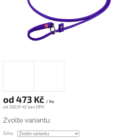
od
473 Kč
/ ks
od
390,91 Kč
bez DPH
Měrná
Zvolte variantu
cena:
Šířka: