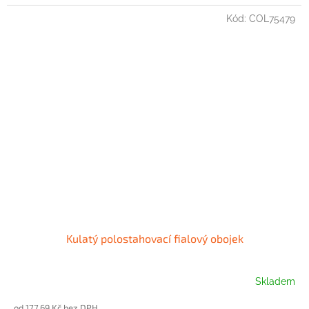
Kód:
COL75479
Kulatý polostahovací fialový obojek
Skladem
od 177,69 Kč bez DPH