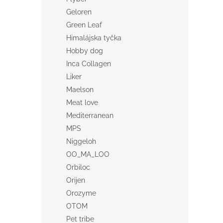
Geloren
Green Leaf
Himalájska tyčka
Hobby dog
Inca Collagen
Liker
Maelson
Meat love
Mediterranean
MPS
Niggeloh
OO_MA_LOO
Orbiloc
Orijen
Orozyme
OTOM
Pet tribe