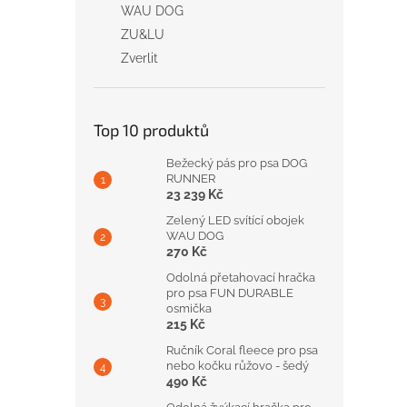
WAU DOG
ZU&LU
Zverlit
Top 10 produktů
Bežecký pás pro psa DOG
RUNNER
23 239 Kč
Zelený LED svítící obojek
WAU DOG
270 Kč
Odolná přetahovací hračka
pro psa FUN DURABLE
osmička
215 Kč
Ručník Coral fleece pro psa
nebo kočku růžovo - šedý
490 Kč