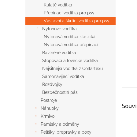
n
Kulaté vodítka
e
Přepínací vodítka pro psy
l
Výstavní a škrtící vodítka pro psy
Nylonové vodítka
Nylonová vodítka klasická
Nylonová vodítka přepínací
Bavlněné vodítka
Stopovací a lovecké vodítka
Nejsilnější vodítka z Collartexu
Samonavíjecí vodítka
Rozdvojky
Bezpečnostní pás
Postroje
Souvi
Náhubky
Krmivo
Pamlsky a odměny
Pelíšky, prepravky a boxy