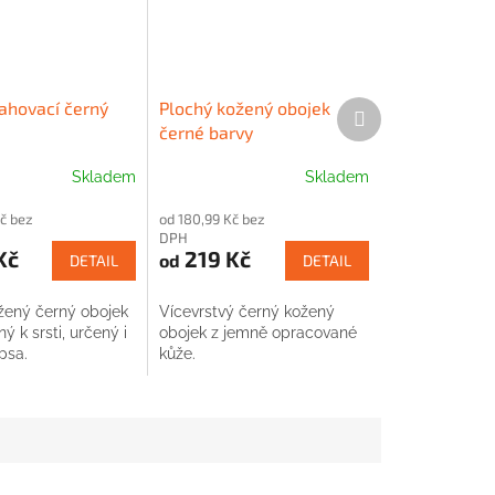
tahovací černý
Plochý kožený obojek
Další
produkt
černé barvy
Skladem
Skladem
č bez
od 180,99 Kč bez
DPH
Kč
219 Kč
od
DETAIL
DETAIL
ený černý obojek
Vícevrstvý černý kožený
ý k srsti, určený i
obojek z jemně opracované
psa.
kůže.