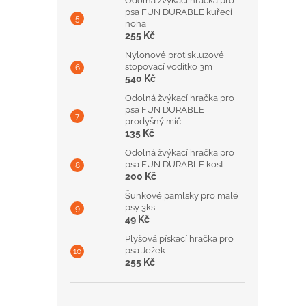
Odolná žvýkací hračka pro
psa FUN DURABLE kuřecí
noha
255 Kč
Nylonové protiskluzové
stopovací vodítko 3m
540 Kč
Odolná žvýkací hračka pro
psa FUN DURABLE
prodyšný míč
135 Kč
Odolná žvýkací hračka pro
psa FUN DURABLE kost
200 Kč
Šunkové pamlsky pro malé
psy 3ks
49 Kč
Plyšová pískací hračka pro
psa Ježek
255 Kč