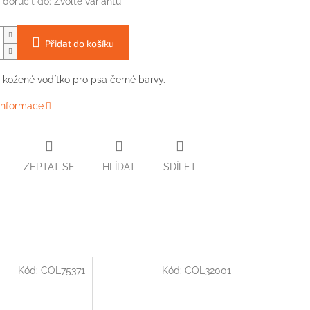
doručit do:
Zvolte variantu
Přidat do košíku
kožené
vodítko
pro
psa
černé barvy.
 informace
ZEPTAT SE
HLÍDAT
SDÍLET
Kód:
COL75371
Kód:
COL32001