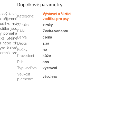
Doplňkové parametry
bo
výstavní
Výstavní a škrtící
Kategorie
:
i příjemné
vodítka pro psy
odítko
má
Záruka
:
2 roky
odítka
jsou
EAN
:
Zvolte variantu
rý pomáhá
Barva
:
černá
čka
.
Stejně
ů
nebo při
Délka
:
1,35
yto
kulaté
Kočky
:
ne
íjemná
pro
Provedení
:
kůže
Psi
:
ano
Typ vodítka
:
výstavní
Velikost
všechna
plemene
: