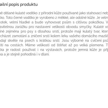
ailní popis produktu
ně dělané
kulaté
vodítko
z přírodní kůže
používané
jako
stahovací
ne
tko
.
Toto
černé
vodítko
je vyrobeno
z měkké
,
ale
odolné kůže
.
Je
velm
otek,
velmi
hladké
a
bude vyhovovat
psům
s
citlivou pokožkou
.
V
avitelnou
zarážku
pro nastavení velikosti
obvodu
smyčky
.
Kulaté
v
dné zejména
pro psy
s
dlouhou srstí
, protože mají
kulatý
tvar,
kte
cházet
zamotání
a
zničení
srsti
kolem
krku
vašeho domácího mazlí
dají skvěle na
psech
s
krátkou srstí
.
Jsou
výborné
na cvičení
ps
ití
na
cestách.
Máme
velikosti
od
štěňat
až
po
velká plemena
.
T
tka
je
radost
používat i
na výstavách
, protože
jemná
kůže
je
př
ka
a
je stejně
pohodlná
i
v dlani
.