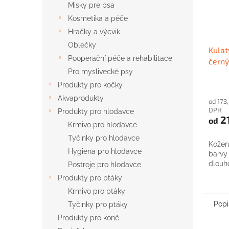
Misky pre psa
Kosmetika a péče
Hračky a výcvik
Oblečky
Kulat
Pooperační péče a rehabilitace
černý
Pro myslivecké psy
Produkty pro kočky
Akvaprodukty
od 173
DPH
Produkty pro hlodavce
2
od
Krmivo pro hlodavce
Tyčinky pro hlodavce
Kožen
Hygiena pro hlodavce
barvy
dlouh
Postroje pro hlodavce
Produkty pro ptáky
Krmivo pro ptáky
Popi
Tyčinky pro ptáky
Produkty pro koně