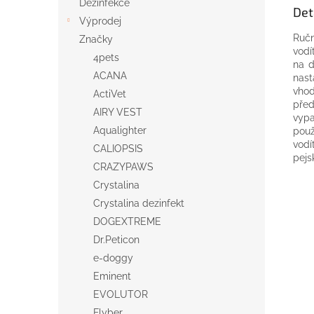
Dezinfekce
Det
Výprodej
Ruč
Značky
vodí
4pets
na
d
ACANA
nast
vho
ActiVet
před
AIRY VEST
vypa
Aqualighter
použ
vodí
CALIOPSIS
pejs
CRAZYPAWS
Crystalina
Crystalina dezinfekt
DOGEXTREME
Dr.Peticon
e-doggy
Eminent
EVOLUTOR
Flyber