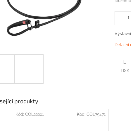
Můžeme 
Výstavní
Detailní
TISK
sející produkty
Kód:
COL22261
Kód:
COL75471