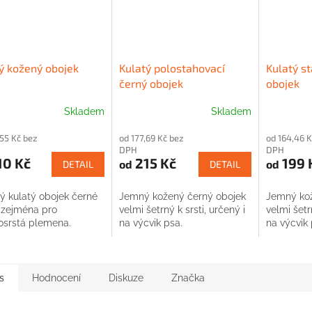
ý kožený obojek
Kulatý polostahovací
Kulatý s
černý obojek
obojek
Skladem
Skladem
,55 Kč bez
od 177,69 Kč bez
od 164,46 K
DPH
DPH
10 Kč
215 Kč
199 
od
od
DETAIL
DETAIL
ý kulatý obojek černé
Jemný kožený černý obojek
Jemný kož
 zejména pro
velmi šetrný k srsti, určený i
velmi šetrn
osrstá plemena.
na výcvik psa.
na výcvik 
s
Hodnocení
Diskuze
Značka