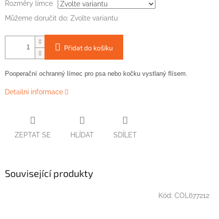
Rozměry límce
Můžeme doručit do:
Zvolte variantu
Přidat do košíku
Pooperační
ochranný
límec
pro
psa
nebo kočku
vystlaný
flísem
.
Detailní informace
ZEPTAT SE
HLÍDAT
SDÍLET
Související produkty
Kód:
COL677212