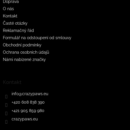
Doprava
í
O nás
Kontakt
Časté otázky
Reklamačný řád
Formulář na odstoupení od smlouvy
Obchodní podmínky
Ochrana osobních údajů
Námi nabízené značky
Kontakt
info
@
crazypaws.eu
+420 608 838 390
+421 905 859 980
crazypaws.eu