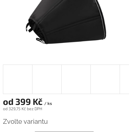
od
399 Kč
/ ks
od
329,75 Kč
bez DPH
Měrná
Zvolte variantu
cena: