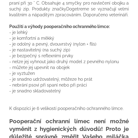
praní při 30 ° C. Obsahuje 4 smyčky pro navlečení obojku a
suchý zip. Produkty značkyDogetreme se vyznačují velmi
kvalitním a nápaditým zpracováním. Doporučeno veterináři.
Použití a výhody pooperačního ochranného límce:
- je lehký
- je komfortní a měkký
- je odolný a pevný, dvouvrstvý (nylon + flís)
- je nastavitelný (na suchý zip)
- je bezpečný s reflexními prvky
- nelze jej vyhnout jako druhý model z pevného nylonu
- můžete jej upevnit na obojek
- je vyztužen
- je snadno udržovatelný, môžeze ho prát
- nebrání psovi při spaní nebo při práci
- je snadno skladovatelný
K dispozici je 6 velikostí pooperačního ochranného límce.
Pooperační ochranní límec není možné
vyměnit z hygienických důvodů! Proto je
důležité správně změřit Vašeho miláčka