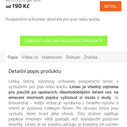
od 157,02 Kč bez DPH
190 Kč
od
DETAIL
Pooperační ochranné oblečení pro psa nebo kočku.
ZOBRAZIT VŠECHNY SOUVISEJÍCÍ PRODUKTY
Popis
Videa (2)
Hodnocení
Diskuze
Značka
Detailní popis produktu
Lehký šetrný nylonový ochranný pooperační límec s
výztužemi pro psa nebo kočku.
Límec je vhodný zejména
pro použití po operacích, dlouhodobějším léčení ran, na
omezení možnosti pejska vylizovat si místa z nudy
. Je
dvouvrstvý - vnější vrstva je vyrobena z tvrdého nylonu a
vnitřní je vystlaná měkkým flísem. Po obvodu límce jsou
výztuže, které brání jeho ohnutí. Toto složení zajišťuje
pejskovi mnohem větší pohodlí než standardní plastové
límečky. Límec je se snadno udržuje, je pratelný při ručním