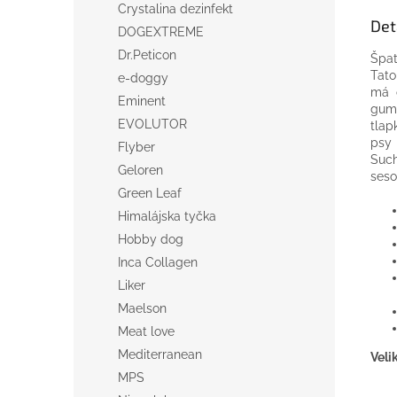
Crystalina dezinfekt
Det
DOGEXTREME
Dr.Peticon
Špat
Tat
e-doggy
má 
Eminent
gumo
EVOLUTOR
tlap
psy 
Flyber
Suc
Geloren
seso
Green Leaf
Himalájska tyčka
Hobby dog
Inca Collagen
Liker
Maelson
Meat love
Mediterranean
Veli
MPS
Výš