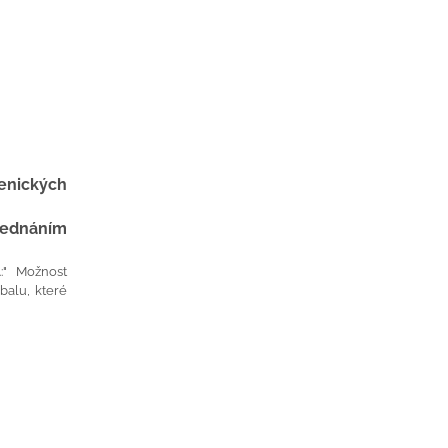
enických
jednáním
:" Možnost
balu, které