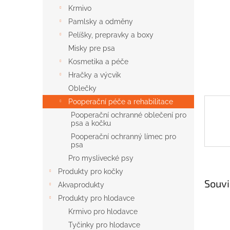
n
Krmivo
e
Pamlsky a odměny
l
Pelíšky, prepravky a boxy
Misky pre psa
Kosmetika a péče
Hračky a výcvik
Oblečky
Pooperační péče a rehabilitace
Pooperační ochranné oblečení pro
psa a kočku
Pooperační ochranný límec pro
psa
Pro myslivecké psy
Produkty pro kočky
Souvi
Akvaprodukty
Produkty pro hlodavce
Krmivo pro hlodavce
Tyčinky pro hlodavce