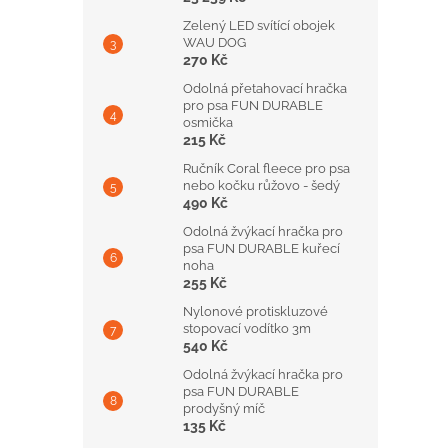
Zelený LED svítící obojek
WAU DOG
270 Kč
Odolná přetahovací hračka
pro psa FUN DURABLE
osmička
215 Kč
Ručník Coral fleece pro psa
nebo kočku růžovo - šedý
490 Kč
Odolná žvýkací hračka pro
psa FUN DURABLE kuřecí
noha
255 Kč
Nylonové protiskluzové
stopovací vodítko 3m
540 Kč
Odolná žvýkací hračka pro
psa FUN DURABLE
prodyšný míč
135 Kč