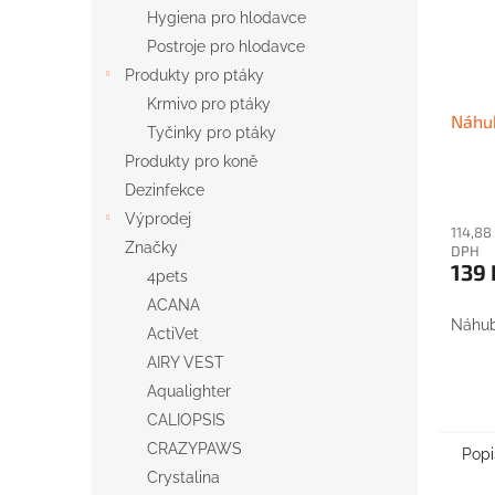
Hygiena pro hlodavce
Postroje pro hlodavce
Produkty pro ptáky
Krmivo pro ptáky
Náhu
Tyčinky pro ptáky
Produkty pro koně
Dezinfekce
Výprodej
114,88
Značky
DPH
139 
4pets
ACANA
Náhub
ActiVet
AIRY VEST
Aqualighter
CALIOPSIS
CRAZYPAWS
Popi
Crystalina