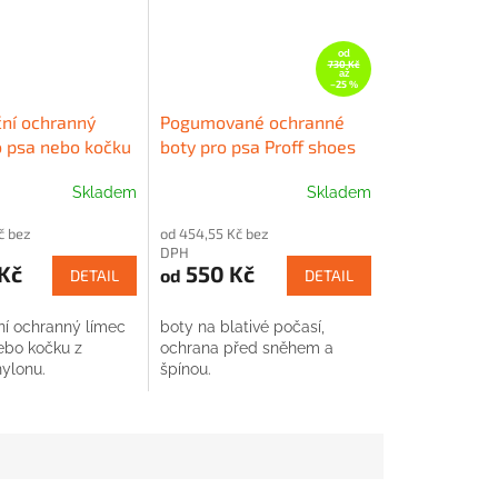
od
730 Kč
až
–25 %
ní ochranný
Pogumované ochranné
o psa nebo kočku
boty pro psa Proff shoes
o nylonu
Rukka
Skladem
Skladem
í
č bez
od 454,55 Kč bez
DPH
Kč
550 Kč
od
DETAIL
DETAIL
í ochranný límec
boty na blativé počasí,
.
ebo kočku z
ochrana před sněhem a
ylonu.
špínou.