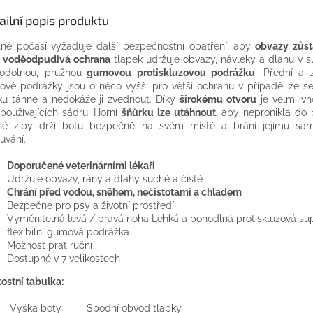
ailní popis produktu
né počasí vyžaduje další bezpečnostní opatření, aby
obvazy zůst
o
voděodpudivá ochrana
tlapek udržuje obvazy, návleky a dlahu v s
odolnou, pružnou
gumovou protiskluzovou podrážku
. Přední a 
vé podrážky jsou o něco vyšší pro větší ochranu v případě, že s
ku táhne a nedokáže ji zvednout. Díky
širokému otvoru
je velmi vh
používajících sádru. Horní
šňůrku lze utáhnout,
aby nepronikla do 
hé zipy drží botu bezpečně na svém místě a brání jejímu sa
uvání.
Doporučené veterinárními lékaři
Udržuje obvazy, rány a dlahy suché a čisté
Chrání před vodou, sněhem, nečistotami a chladem
Bezpečné pro psy a životní prostředí
Vyměnitelná levá / pravá noha Lehká a pohodlná protiskluzová su
flexibilní gumová podrážka
Možnost prát ruční
Dostupné v 7 velikostech
kostní tabulka:
ka boty Spodní obvod tlapky