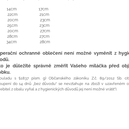
S: 14cm 17cm
: 22cm 21cm
S: 20cm 23cm
: 25cm 23cm
S: 20cm 27cm
: 28cm 27cm
L: 34cm 28cm
perační ochranné oblečení není možné vyměnit z hygi
odů.
to je důležité správně změřit Vašeho miláčka před ob
obku.
ouladu s §1837 písm. g) Občanského zákoníku Z.č. 89/2012 Sb. cit.
oupení do 14 dnů „bez důvodu“ se nevztahuje na zboží v uzavřeném o
ebitel z obalu vyňal a z hygienických důvodů jej není možné vrátit").