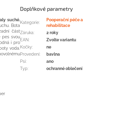
Doplňkové parametry
aly suché.
Pooperační péče a
Kategorie
:
uchu. Bota
rehabilitace
zadní část
Záruka
:
2 roky
e pes svou
EAN
:
Zvolte variantu
odná i pro
Kočky
:
ne
boty voda.
movolnému
Provedení
:
bavlna
Psi
:
ano
Typ
:
ochranné oblečení
per