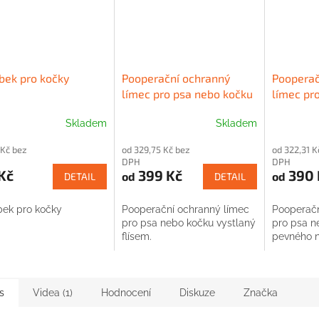
bek pro kočky
Pooperační ochranný
Pooperač
límec pro psa nebo kočku
límec pr
vystlaný
z pevnéh
Skladem
Skladem
Průměrné
hodnocen
 Kč bez
od 329,75 Kč bez
od 322,31 K
produktu
DPH
DPH
je
Kč
399 Kč
390 
od
od
DETAIL
DETAIL
3,0
z
5
ek pro kočky
Pooperační ochranný límec
Pooperačn
hvězdiček
pro psa nebo kočku vystlaný
pro psa n
flísem.
pevného n
s
Videa (1)
Hodnocení
Diskuze
Značka