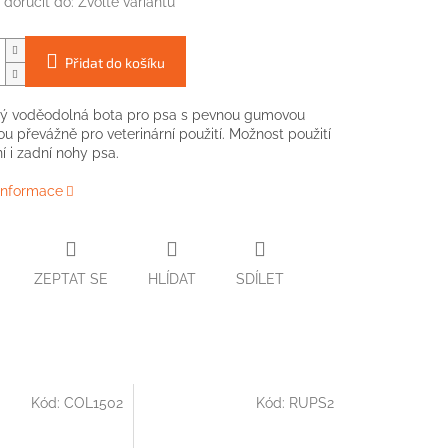
doručit do:
Zvolte variantu
Přidat do košíku
ý voděodolná bota pro psa s pevnou gumovou
u převážně pro veterinární použití. Možnost použití
í i zadní nohy psa.
 informace
ZEPTAT SE
HLÍDAT
SDÍLET
Kód:
COL1502
Kód:
RUPS2