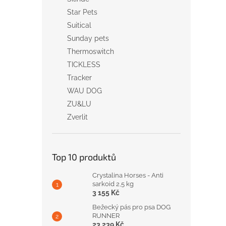
Star Pets
Suitical
Sunday pets
Thermoswitch
TICKLESS
Tracker
WAU DOG
ZU&LU
Zverlit
Top 10 produktů
Crystalina Horses - Anti
sarkoid 2,5 kg
3 155 Kč
Bežecký pás pro psa DOG
RUNNER
23 239 Kč