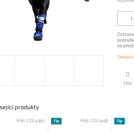
Můžeme 
Ochrann
podrážko
na předn
Detailní
TISK
sející produkty
Kód:
COL4350
Kód:
COL1496
Tip
Tip