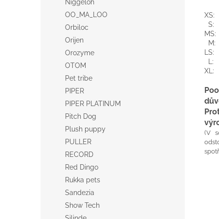
Niggeloh
OO_MA_LOO
X
S
Orbiloc
M
Orijen
M
L
Orozyme
L
OTOM
X
Pet tribe
Poo
PIPER
dův
PIPER PLATINUM
Pro
Pitch Dog
výr
Plush puppy
(V s
PULLER
odst
spotř
RECORD
Red Dingo
Rukka pets
Sandezia
Show Tech
Silinde