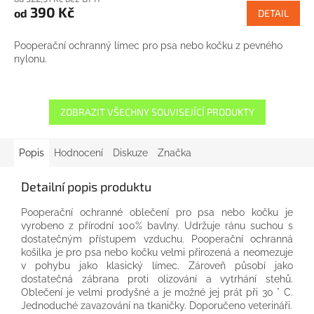
produktu
390 Kč
od
DETAIL
je
3,0
z
Pooperační ochranný límec pro psa nebo kočku z pevného
5
nylonu.
hvězdiček.
ZOBRAZIT VŠECHNY SOUVISEJÍCÍ PRODUKTY
Popis
Hodnocení
Diskuze
Značka
Detailní popis produktu
Pooperační ochranné oblečení pro psa nebo kočku je
vyrobeno z přírodní 100% bavlny. Udržuje ránu suchou s
dostatečným přístupem vzduchu. Pooperační ochranná
košilka je pro psa nebo kočku velmi přirozená a neomezuje
v pohybu jako klasický límec. Zároveň působí jako
dostatečná zábrana proti olizování a vytrhání stehů.
Oblečení je velmi prodyšné a je možné jej prát při 30 ° C.
Jednoduché zavazování na tkaničky. Doporučeno veterináři.