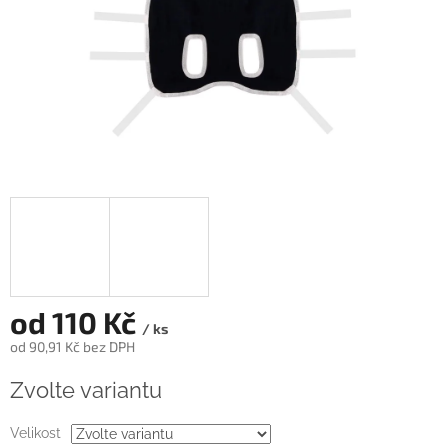
od
110 Kč
/ ks
od
90,91 Kč
bez DPH
Měrná
Zvolte variantu
cena:
Velikost