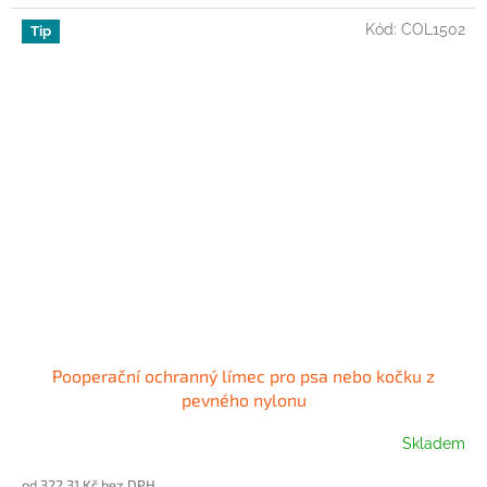
Kód:
COL1502
Tip
Pooperační ochranný límec pro psa nebo kočku z
pevného nylonu
Skladem
Průměrné
hodnocení
od 322,31 Kč bez DPH