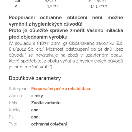
2
47cm 37-52cm
Pooperační ochranné oblečení není možné
vyměnit z hygienických důvodů!
Proto je důležité správně změřit
Vašeho miláčka
před objednáním výrobku.
(V souladu s §1837 písm. g) Občanského zákoníku Z.č.
89/2012 Sb. cit.:" Možnost odstoupení do 14 dnů „bez
důvodu“ se nevztahuje na zboží v uzavřeném obalu,
které spotřebitel z obalu vyňal a z hygienických důvodů
jej není možné vrátit")
Doplňkové parametry
Kategorie
:
Pooperační péče a rehabilitace
Záruka
:
2 roky
EAN
:
Zvolte variantu
Kočky
:
ano
Psi
:
ano
Typ
:
ochranné oblečení