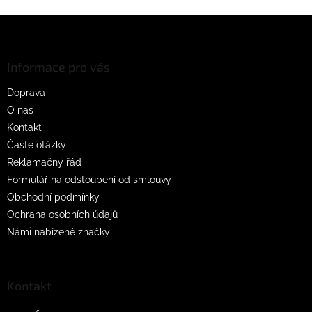
Z
á
p
a
Informace pro vás
t
Doprava
í
O nás
Kontakt
Časté otázky
Reklamačný řád
Formulář na odstoupení od smlouvy
Obchodní podmínky
Ochrana osobních údajů
Námi nabízené značky
Kontakt