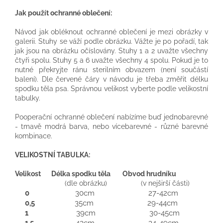
Jak použít ochranné oblečení:
Návod jak obléknout ochranné oblečení je mezi obrázky v
galerii. Stuhy se váží podle obrázku. Vážte je po pořadí, tak
jak jsou na obrázku očíslovány. Stuhy 1 a 2 uvažte všechny
čtyři spolu. Stuhy 5 a 6 uvažte všechny 4 spolu. Pokud je to
nutné překryjte ránu sterilním obvazem (není součástí
balení). Dle červené čáry v návodu je třeba změřit délku
spodku těla psa. Správnou velikost vyberte podle velikostní
tabulky.
Pooperační ochranné oblečení nabízíme buď jednobarevné
- tmavě modrá barva, nebo vícebarevné - různé barevné
kombinace.
VELIKOSTNÍ TABULKA:
Velikost Délka spodku těla Obvod hrudníku
(dle obrázku) (v nejširší části)
0
30cm 27-42cm
0,5
35cm 29-44cm
1
39cm 30-45cm
1,5
43cm 34-49cm