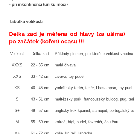
- při inkontinenci (úniku moči)
Tabulka velikostí
:
Délka zad je měřena od hlavy (za ušima)
po začátek (kořen) ocasu !!!
Velikost
Délka zad
Příklady
plemen
,
pro
které
je velikost
vhodná
XXXS
22 - 35 cm
malá čivava
XXS
33 - 42 cm
čivava, toy pudel
XS
40 - 45 cm
yorkšírsky teríér, teriér, Lhasa apso, toy pudl
S
43 - 51 cm
maltézsky psík, francouzsky buldog, pug, ter
S+
49 - 57 cm
anglický kokršpaniel, samojed, portugalský 
M
55 - 69 cm
knírač, bígl, pudel, foxteriér, čau-čau
M+
61 - 72 cm
kólia, knírač, labrador