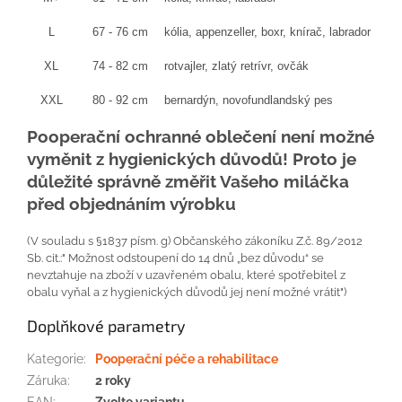
L
67 - 76 cm
kólia, appenzeller, boxr, knírač, labrador
XL
74 - 82 cm
rotvajler, zlatý retrívr, ovčák
XXL
80 - 92 cm
bernardýn, novofundlandský pes
Pooperační ochranné oblečení není možné
vyměnit z hygienických důvodů! Proto je
důležité správně změřit Vašeho miláčka
před objednáním výrobku
(V souladu s §1837 písm. g) Občanského zákoníku Z.č. 89/2012
Sb. cit.:" Možnost odstoupení do 14 dnů „bez důvodu“ se
nevztahuje na zboží v uzavřeném obalu, které spotřebitel z
obalu vyňal a z hygienických důvodů jej není možné vrátit")
Doplňkové parametry
Kategorie
:
Pooperační péče a rehabilitace
Záruka
:
2 roky
EAN
:
Zvolte variantu