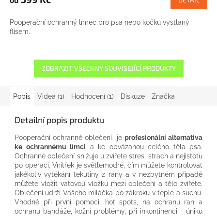
Pooperační ochranný límec pro psa nebo kočku vystlaný
flísem.
ZOBRAZIT VŠECHNY SOUVISEJÍCÍ PRODUKTY
Popis
Videa (1)
Hodnocení (1)
Diskuze
Značka
Detailní popis produktu
Pooperační ochranné oblečení je
profesionální alternativa
ke ochrannému límci
a ke obvázanou celého těla psa.
Ochranné oblečení snižuje u zvířete stres, strach a nejistotu
po operaci. Vnitřek je světlemodré, čím můžete kontrolovat
jakékoliv vytékání tekutiny z rány a v nezbytném případě
můžete vložit vatovou vložku mezi oblečení a tělo zvířete.
Oblečení udrží Vašeho miláčka po zákroku v teple a suchu.
Vhodné při první pomoci, hot spots, na ochranu ran a
ochranu bandáže, kožní problémy, při inkontinenci - úniku