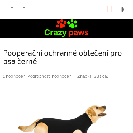
Přejít
NÁKUP
na
obsah
KOŠÍK
Pooperační ochranné oblečení pro
psa černé
Průměrné
1 hodnocení
Podrobnosti hodnocení
Značka:
Suitical
hodnocení
produktu
je
5,0
z
5
hvězdiček.