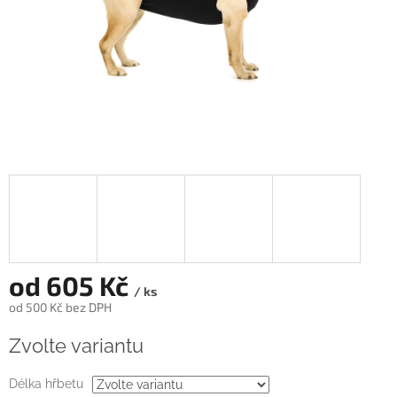
od
605 Kč
/ ks
od
500 Kč
bez DPH
Měrná
Zvolte variantu
cena:
Délka hřbetu