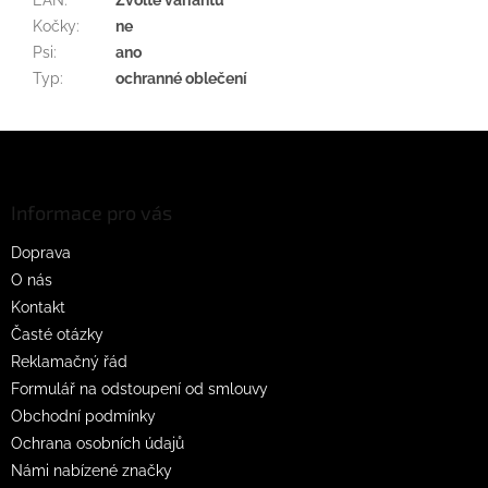
Kočky
:
ne
Psi
:
ano
Typ
:
ochranné oblečení
Z
á
p
a
Informace pro vás
t
Doprava
í
O nás
Kontakt
Časté otázky
Reklamačný řád
Formulář na odstoupení od smlouvy
Obchodní podmínky
Ochrana osobních údajů
Námi nabízené značky