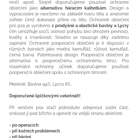
moči apod.
Stejně
doporučujeme
pouzivat
ochranne
oblečení
jako
alternativu
háracím kalhotkám
.
Design a
vypracování je navrženo na základě tvaru těla a anatomie
zvířete čímž dokonale přilne na tělo. Ochranné oblečení
pro psa je vyrobeno
z prodyšné a elastické bavlny a Lycry
čím umožňuje 100% volnost pohybu bez ohrožení pevnosti,
kvality a trvanlivosti. Snadno se nasazuje díky zadnímu
zapínání. Ochranné pooperační oblečení je k dispozici v
různých barvách jako modrá kamufláž, růžová kamufláž,
černá barva. Patentovaný design. Pooperační oblečení je
alternativa k pooperačnímu ochrannému límci. Pro
maximální ochranný účinek doporučujeme používat
pooperační oblečení spolu s ochranným límcem.
Materiál: Bavlna 94%, Lycra 6%.
Doporučené špičkovými veterináři!
Při venčení psa stačí jednoduše odepnout zadní část,
srolovat ji pod břicho a upevnit na vnější stranu oblečení.
- po operacích
- při kožních problémech
- při hárání