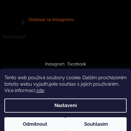
Sledovat na Instagramu
Facebook
Instagram
Facebook
Tento web používá soubory cookie. Dalším procházením
tohoto webu vyjadřujete souhlas s jejich používáním..
Více informací
zde
.
Vytvořil Shoptet
Nastavení
Copyright 2026
crazypaws.cz
. Všechna práva vyhrazena.
Z důvodu čerpání dovolené budeme produkty doručovat až po
Odmítnout
Souhlasím
Upravit nastavení cookies
3.8.2026. Za pochopení předem děkujeme! Tým Crazy Paws