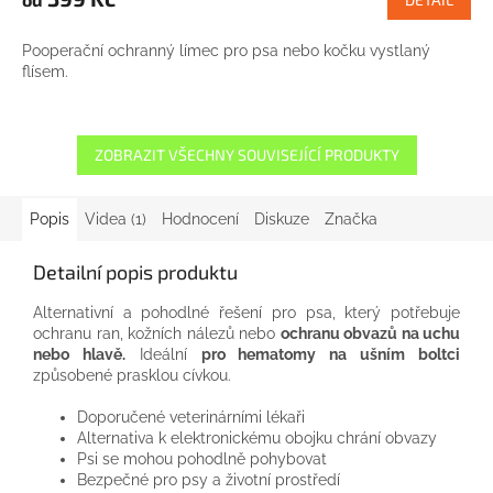
Pooperační ochranný límec pro psa nebo kočku vystlaný
flísem.
ZOBRAZIT VŠECHNY SOUVISEJÍCÍ PRODUKTY
Popis
Videa (1)
Hodnocení
Diskuze
Značka
Detailní popis produktu
Alternativní a pohodlné řešení pro psa, který potřebuje
ochranu ran, kožních nálezů nebo
ochranu obvazů na uchu
nebo hlavě.
Ideální
pro hematomy na ušním boltci
způsobené prasklou cívkou.
Doporučené veterinárními lékaři
Alternativa k elektronickému obojku chrání obvazy
Psi se mohou pohodlně pohybovat
Bezpečné pro psy a životní prostředí