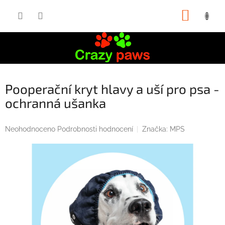
Přejít
NÁKUP
na
obsah
KOŠÍK
Pooperační kryt hlavy a uší pro psa -
ochranná ušanka
Průměrné
Neohodnoceno
Podrobnosti hodnocení
Značka:
MPS
hodnocení
produktu
je
0,0
z
5
hvězdiček.