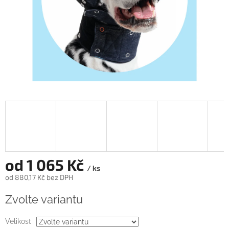
od
1 065 Kč
/ ks
od
880,17 Kč
bez DPH
Měrná
Zvolte variantu
cena:
Velikost