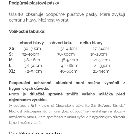
Podpůrné plastové pásky
Ušanka obsahuje podpůrné plastové pásky, které zvyšují
ochranu hlavy. Možnost vybrat.
Velikostní tabulka:
obvod hlavy obvod krku délka hlavy
XS:
30-36cm 32-46cm 17-24cm
S:
32-40cm 38-50cm 19-28cm
M:
38-46cm 38-54cm 21-32cm
L:
38-50cm 42-66cm 21-33cm
XL:
42-54cm 46-66cm 21-34cm
Pooperační ochranné oblečení není možné vyměnit z
hygienických důvodů.
Proto je důležité správně změřit Vašeho miláčka před
objednáním výrobku.
(V souladu s §1837 písm. g) Občanského zákoníku Z.č. 89/2012 Sb. cit.:"
Možnost odstoupení do 14 dnů „bez důvodu“ se nevztahuje na zboží v
uzavřeném obalu, které spotřebitel z obalu vyňal a z hygienických důvodů
jej není možné vrátit").
Doplňkové parametry