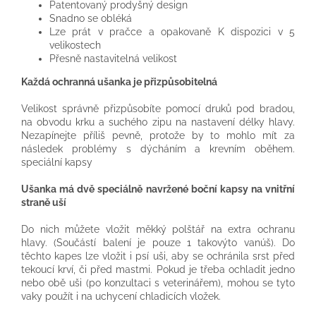
Patentovaný prodyšný design
Snadno se obléká
Lze prát v pračce a opakovaně K dispozici v 5
velikostech
Přesně nastavitelná velikost
Každá ochranná ušanka je přizpůsobitelná
Velikost správně přizpůsobíte pomocí druků pod bradou,
na obvodu krku a suchého zipu na nastavení délky hlavy.
Nezapínejte příliš pevně, protože by to mohlo mít za
následek problémy s dýcháním a krevním oběhem.
speciální kapsy
Ušanka má dvě speciálně navržené boční kapsy na vnitřní
straně uší
Do nich můžete vložit měkký polštář na extra ochranu
hlavy. (Součástí balení je pouze 1 takovýto vanúš). Do
těchto kapes lze vložit i psí uši, aby se ochránila srst před
tekoucí krví, či před mastmi. Pokud je třeba ochladit jedno
nebo obě uši (po konzultaci s veterinářem), mohou se tyto
vaky použít i na uchycení chladicích vložek.