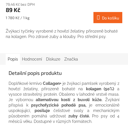
79,46 Kč bez DPH
89 Kč
Měrná
1 780 Kč / 1 kg
Do košíku
cena:
Žvýkací tyčinky vyrobené z hovězí želatiny přirozeně bohaté
na kolagen. Pro zdravé zuby a klouby. Pro střední psy.
Popis
Hodnocení
Diskuze
Značka
Detailní popis produktu
Doplňkové krmivo
Collagen+
je žvýkací pamlsek vyrobený z
hovězí želatiny, přirozeně bohaté na
kolagen (50%)
a
vysoce stravitelný protein. Obaleno v lahodné vrstvě masa.
Je výbornou
alternativou kostí z buvolí kůže.
Žvýkání
přispívá k
psychofyzické pohodě psa,
je emocionálně
uspokojující,
posiluje
čelisťové svaly a mechanickým
působením pomáhá udržovat
zuby čisté.
Pro psy od 4
měsíců věku. Dostupné v různých formátech.