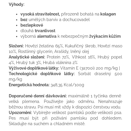
Výhody:
vysoká stravitelnost,
přirozeně bohatá na
kolagen
bez
umělých barviv a dochucovadel
bezlepkové
dlouhá
trvanlivost
výborná
alernativa
k nebezpečným
žvýkacím kůžím
Složení:
Hovězí želatina 65%, Kukuřičný škrob, Hovězí maso
10%, Rostlinný glycerin, Arašídy, lněný olej
Analytické složení:
Protein 72%, Vlhkost 16%, Hrubý popel
4%, Hrubý tuk 3%, Hrubá vláknina 2%
Výživové doplňkové látky:
Vitamin E (3a700i) 200 mg/kg |
Technologické doplňkové látky:
Sorbát draselný 500
mg/kg
Energetická hodnota:
348,35 Kcal/100g
Doporučené denní dávkování:
maximálně 1 tyčinka denně
velká plemena. Používejte jako odměnu. Nenahrazuje
běžnou stravu. Psi musí mít vždy k dispozici čerstvou vodu.
Upozornění:
Vybírejte velikost pamlsků podle velikosti psa.
Pes musí být při požívání pamlsku pod dohledem.
Skladujte na suchém a chladném místě.