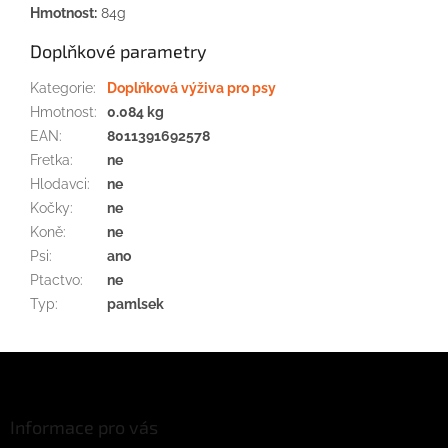
Hmotnost:
84g
Doplňkové parametry
Kategorie
:
Doplňková výživa pro psy
Hmotnost
:
0.084 kg
EAN
:
8011391692578
Fretka
:
ne
Hlodavci
:
ne
Kočky
:
ne
Koně
:
ne
Psi
:
ano
Ptactvo
:
ne
Typ
:
pamlsek
Z
á
p
a
Informace pro vás