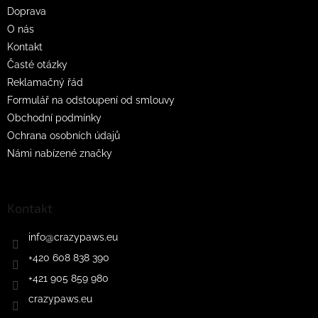
t
Doprava
í
O nás
Kontakt
Časté otázky
Reklamačný řád
Formulář na odstoupení od smlouvy
Obchodní podmínky
Ochrana osobních údajů
Námi nabízené značky
Kontakt
info
@
crazypaws.eu
+420 608 838 390
+421 905 859 980
crazypaws.eu