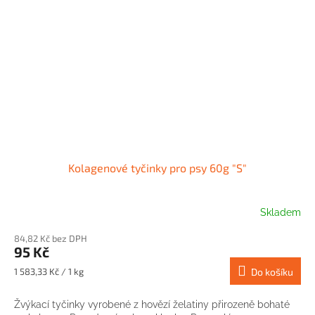
Kolagenové tyčinky pro psy 60g "S"
Skladem
84,82 Kč bez DPH
95 Kč
Měrná
1 583,33 Kč / 1 kg
Do košíku
cena:
Žvýkací tyčinky vyrobené z hovězí želatiny přirozeně bohaté