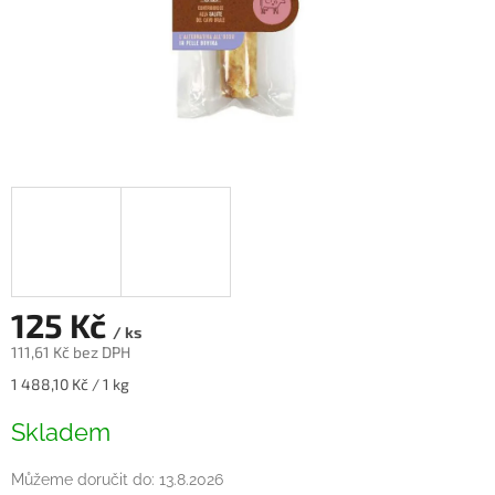
125 Kč
/ ks
111,61 Kč bez DPH
Měrná
1 488,10 Kč / 1 kg
cena:
Skladem
Můžeme doručit do:
13.8.2026