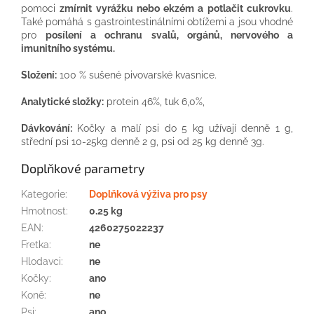
pomoci
zmírnit vyrážku nebo ekzém a potlačit cukrovku
.
Také pomáhá s gastrointestinálními obtížemi a jsou vhodné
pro
posílení a ochranu svalů, orgánů, nervového a
imunitního systému.
Složení:
100 % sušené pivovarské kvasnice.
Analytické složky:
protein 46%, tuk 6,0%,
Dávkování:
Kočky a malí psi do 5 kg užívají denně 1 g,
střední psi 10-25kg denně 2 g, psi od 25 kg denně 3g.
Doplňkové parametry
Kategorie
:
Doplňková výživa pro psy
Hmotnost
:
0.25 kg
EAN
:
4260275022237
Fretka
:
ne
Hlodavci
:
ne
Kočky
:
ano
Koně
:
ne
Psi
:
ano