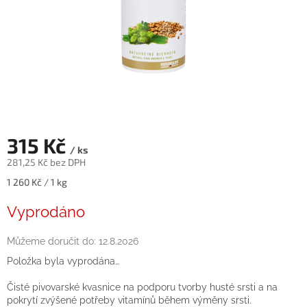
315 Kč
/ ks
281,25 Kč bez DPH
Měrná
1 260 Kč / 1 kg
cena:
Vyprodáno
Můžeme doručit do:
12.8.2026
Položka byla vyprodána…
Čisté pivovarské kvasnice na podporu tvorby husté srsti a na
pokrytí zvýšené potřeby vitamínů během výměny srsti.