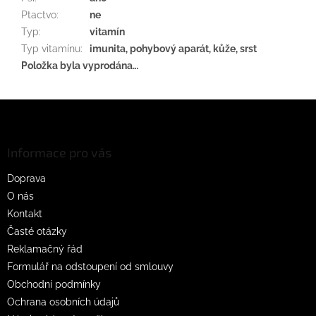
Ptactvo
:
ne
Typ
:
vitamín
Typ vitamínu
:
imunita, pohybový aparát, kůže, srst
Položka byla vyprodána…
Z
á
p
a
Informace pro vás
t
Doprava
í
O nás
Kontakt
Časté otázky
Reklamačný řád
Formulář na odstoupení od smlouvy
Obchodní podmínky
Ochrana osobních údajů