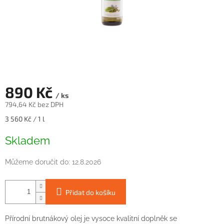
890 Kč
/ ks
794,64 Kč bez DPH
Měrná
3 560 Kč / 1 l
cena:
Skladem
Můžeme doručit do:
12.8.2026
Přidat do košíku
Přírodní
brutnákový
olej
je vysoce
kvalitní doplněk
se