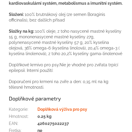
kardiovaskulární systém, metabolismus a imunitní systém.
Složení:
100% brutnákový olej (ze semen Boraginis
officinalis), bez dalších přísad
Složky na kg:
100% oleje, z toho nasycené mastné kyseliny
15 g, mononenasycené mastné kyseliny 27g,
polynenasycené mastné kyseliny 57 g, 20% kyselina
olejová, 36% omega-6 (kyselina linolová), 20,4% omega-3 (
kyselina linolenová), z toho 20,2% kyseliny gama-linolenové
Doplňkové krmivo pro psy.Nie je vhodné pro zvířata trpící
epilepsií. Interní použití:
Doporučení pro krmení na zvíře a den: 0,15 ml na kg
tělesné hmotnosti.
Doplňkové parametry
Kategorie
:
Doplňková výživa pro psy
Hmotnost
:
0.25 kg
EAN
:
4260275022237
Fretka
:
ne