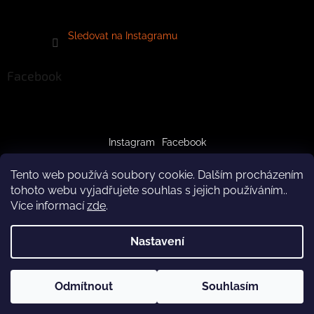
Sledovat na Instagramu
Facebook
Instagram
Facebook
Tento web používá soubory cookie. Dalším procházením
tohoto webu vyjadřujete souhlas s jejich používáním..
Více informací
zde
.
Vytvořil Shoptet
Nastavení
Copyright 2026
crazypaws.cz
. Všechna práva vyhrazena.
Z důvodu čerpání dovolené budeme produkty doručovat až po
Odmítnout
Souhlasím
Upravit nastavení cookies
3.8.2026. Za pochopení předem děkujeme! Tým Crazy Paws