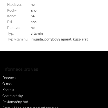
Hlodavci
:
ne
Kočky
:
ano
Koně
:
ne
Psi
:
ano
Ptactvo
:
ne
Typ
:
vitamín
Typ vitamínu
:
imunita, pohybový aparát, kůže, srst
Z
á
p
a
Informace pro vás
t
Doprava
í
O nás
Kontakt
Časté otázky
Reklamačný řád
Formulář na odstoupení od smlouvy