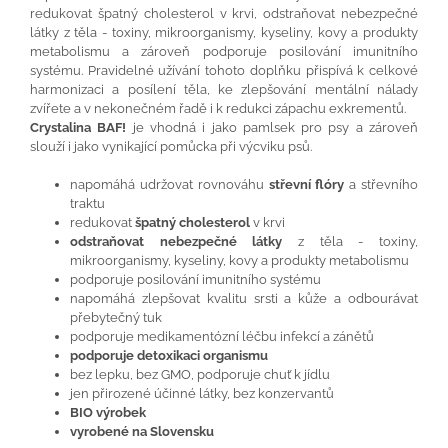
redukovat špatný cholesterol v krvi, odstraňovat nebezpečné
látky z těla - toxiny, mikroorganismy, kyseliny, kovy a produkty
metabolismu a zároveň podporuje posilování imunitního
systému. Pravidelné užívání tohoto doplňku přispívá k celkové
harmonizaci a posílení těla, ke zlepšování mentální nálady
zvířete a v nekonečném řadě i k redukci zápachu exkrementů.
Crystalina BAF!
je vhodná i jako pamlsek pro psy a zároveň
slouží i jako vynikající pomůcka při výcviku psů.
napomáhá udržovat rovnováhu
střevní flóry
a střevního
traktu
redukovat
špatný cholesterol
v krvi
odstraňovat nebezpečné látky
z těla - toxiny,
mikroorganismy, kyseliny, kovy a produkty metabolismu
podporuje posilování imunitního systému
napomáhá zlepšovat kvalitu srsti a kůže a odbourávat
přebytečný tuk
podporuje medikamentózní léčbu infekcí a zánětů
podporuje detoxikaci organismu
bez lepku, bez GMO, podporuje chuť k jídlu
jen přirozené účinné látky, bez konzervantů
BIO výrobek
vyrobené na Slovensku