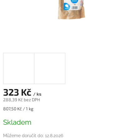
323 Kč
/ ks
288,39 Kč bez DPH
Měrná
807,50 Kč / 1 kg
cena:
Skladem
Můžeme doručit do:
12.8.2026