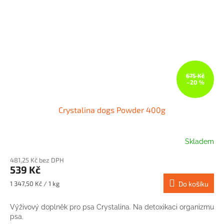
675 Kč
–20 %
Crystalina dogs Powder 400g
Skladem
481,25 Kč bez DPH
539 Kč
Měrná
1 347,50 Kč / 1 kg
Do košíku
cena:
Výživový doplněk pro psa Crystalina. Na detoxikaci organizmu
psa.