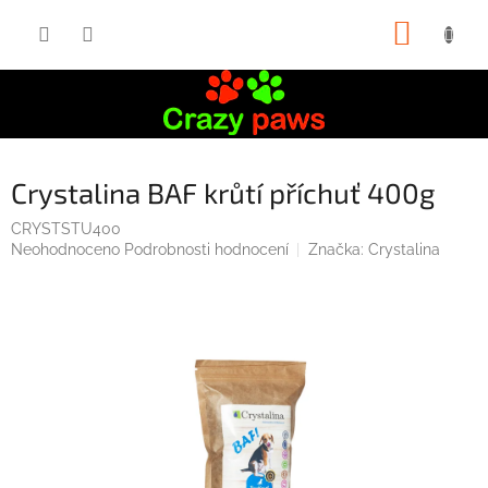
Přejít
NÁKUP
na
obsah
KOŠÍK
Crystalina BAF krůtí příchuť 400g
CRYSTSTU400
Průměrné
Neohodnoceno
Podrobnosti hodnocení
Značka:
Crystalina
hodnocení
produktu
je
0,0
z
5
hvězdiček.