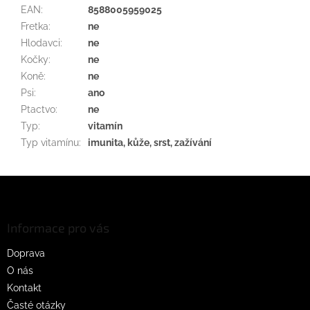
EAN
:
8588005959025
Fretka
:
ne
Hlodavci
:
ne
Kočky
:
ne
Koně
:
ne
Psi
:
ano
Ptactvo
:
ne
Typ
:
vitamín
Typ vitamínu
:
imunita, kůže, srst, zažívání
Z
á
p
a
Informace pro vás
t
Doprava
í
O nás
Kontakt
Časté otázky