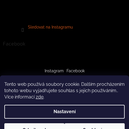
Sledovat na Instagramu
Facebook
Instagram
Facebook
Tento web používá soubory cookie. Dalším procházením
tohoto webu vyjadřujete souhlas s jejich používáním..
Více informací
zde
.
Vytvořil Shoptet
Nastavení
Copyright 2026
crazypaws.cz
. Všechna práva vyhrazena.
Z důvodu čerpání dovolené budeme produkty doručovat až po