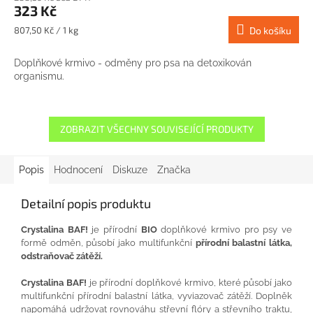
323 Kč
Měrná
807,50 Kč / 1 kg
Do košíku
cena:
Doplňkové krmivo - odměny pro psa na detoxikován
organismu.
ZOBRAZIT VŠECHNY SOUVISEJÍCÍ PRODUKTY
Popis
Hodnocení
Diskuze
Značka
Detailní popis produktu
Crystalina BAF!
je přírodní
BIO
doplňkové krmivo pro psy ve
formě odměn, působí jako multifunkční
přírodní balastní látka,
odstraňovač zátěží.
Crystalina BAF!
je přírodní doplňkové krmivo, které působí jako
multifunkční přírodní balastní látka, vyviazovač zátěží. Doplněk
napomáhá udržovat rovnováhu střevní flóry a střevního traktu,