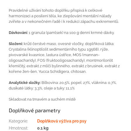
Pravidelné užívání tohoto doplňku přispívá k celkové
harmonizaci a posílení těla, ke zlepšování mentální nálady
zvířete a v nekonečném řadě i k redukci zápachu exkrementů.
Dávkování
: 1 granula (pamlsek) na 100 g denní krmné dávky.
Složení:
krůtí čerstvé maso, ovesné vločky, doplňková látka:
Crystalina (klinoptilolit sedimentárního typu 1g568), rýže,
pivovarské kvasnice, lastura ústřice, MOS (mannan-
oligosacharidy), FOS (fruktooligosacharidy), montmorilonlit
křemičitý, extrakt z mlíčí bylinného, extrakt z brusinek, extrakt z
kořene žen-šen, Yucca Schidigera, chitosan.
Analytické složky:
Bílkovina: 20,5%, popel: 27%, vláknina: 0,7%,
dusíkaté látky: 3,3%, oleje a tuky: 11,1%
Skladovat na tmavém a suchém místě
Doplňkové parametry
Kategorie
:
Doplňková výživa pro psy
Hmotnost
:
0.1 kg