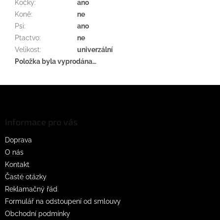
Kočky
:
ano
Koně
:
ne
Psi
:
ano
Ptactvo
:
ne
Velikost
:
univerzální
Položka byla vyprodána…
Z
á
p
a
Informace pro vás
t
Doprava
í
O nás
Kontakt
Časté otázky
Reklamačný řád
Formulář na odstoupení od smlouvy
Obchodní podmínky