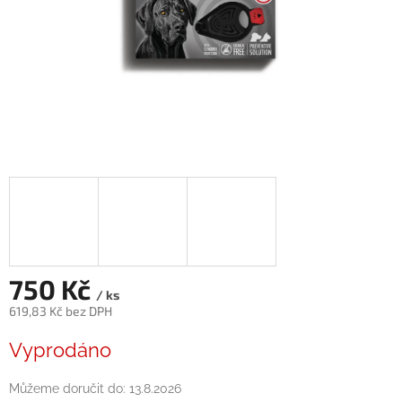
750 Kč
/ ks
619,83 Kč bez DPH
Měrná
Vyprodáno
cena:
Můžeme doručit do:
13.8.2026