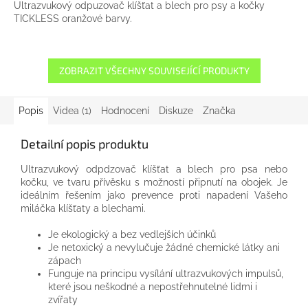
Ultrazvukový odpuzovač klíšťat a blech pro psy a kočky
TICKLESS oranžové barvy.
ZOBRAZIT VŠECHNY SOUVISEJÍCÍ PRODUKTY
Popis
Videa (1)
Hodnocení
Diskuze
Značka
Detailní popis produktu
Ultrazvukový odpdzovač klíšťat a blech pro psa nebo
kočku, ve tvaru přívěsku s možností připnutí na obojek. Je
ideálním řešením jako prevence proti napadení Vašeho
miláčka klíšťaty a blechami.
Je ekologický a bez vedlejších účinků
Je netoxický a nevylučuje žádné chemické látky ani
zápach
Funguje na principu vysílání ultrazvukových impulsů,
které jsou neškodné a nepostřehnutelné lidmi i
zvířaty