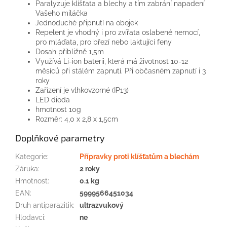
Paralyzuje klíšťata a blechy a tím zabrání napadení
Vašeho miláčka
Jednoduché připnutí na obojek
Repelent je vhodný i pro zvířata oslabené nemocí,
pro mláďata, pro březí nebo laktující feny
Dosah přibližně 1,5m
Využívá Li-ion baterii, která má životnost 10-12
měsíců při stálém zapnutí. Při občasném zapnutí i 3
roky
Zařízení je vlhkovzorné (IP13)
LED dioda
hmotnost 10g
Rozměr: 4,0 x 2,8 x 1,5cm
Doplňkové parametry
Kategorie
:
Přípravky proti klíšťatům a blechám
Záruka
:
2 roky
Hmotnost
:
0.1 kg
EAN
:
5999566451034
Druh antiparazitik
:
ultrazvukový
Hlodavci
:
ne