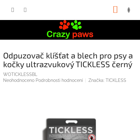
Přejít
NÁKUP
na
obsah
KOŠÍK
Odpuzovač klíšťat a blech pro psy a
kočky ultrazvukový TICKLESS černý
WOTICKLESSBL
Průměrné
Neohodnoceno
Podrobnosti hodnocení
Značka:
TICKLESS
hodnocení
produktu
je
0,0
z
5
hvězdiček.