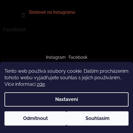
Sledovat na Instagramu
Facebook
Instagram
Facebook
Tento web používá soubory cookie. Dalším procházením
tohoto webu vyjadřujete souhlas s jejich používáním..
Více informací
zde
.
Vytvořil Shoptet
Nastavení
Copyright 2026
crazypaws.cz
. Všechna práva vyhrazena.
Z důvodu čerpání dovolené budeme produkty doručovat až po
Odmítnout
Souhlasím
Upravit nastavení cookies
3.8.2026. Za pochopení předem děkujeme! Tým Crazy Paws