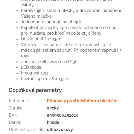
zvířaty
Paralyzuje klíšťata a blechy a tím zabrání napadení
Vašeho miláčka
Jednoduché připnutí na obojek
Repelent je vhodný i pro zvířata oslabené nemocí,
pro mláďata, pro březí nebo laktující feny
Dosah přibližně 1,5m
Využívá Li-ion baterii, která má životnost 10-12
měsíců při stálém zapnutí. Při občasném zapnutí i 3
roky
Zařízení je vlhkovzorné (IP13)
LED dioda
hmotnost 10g
Rozměr: 4,0 x 2,8 x 1,5cm
Doplňkové parametry
Kategorie
:
Přípravky proti klíšťatům a blechám
Záruka
:
2 roky
EAN
:
5999566451010
Barva
:
hnědá
Druh antiparazitik
:
ultrazvukový