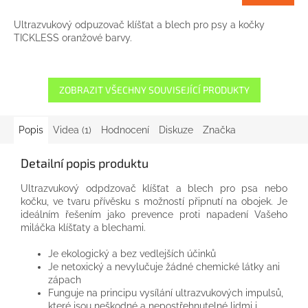
Ultrazvukový odpuzovač klíšťat a blech pro psy a kočky
TICKLESS oranžové barvy.
ZOBRAZIT VŠECHNY SOUVISEJÍCÍ PRODUKTY
Popis
Videa (1)
Hodnocení
Diskuze
Značka
Detailní popis produktu
Ultrazvukový odpdzovač klíšťat a blech pro psa nebo
kočku, ve tvaru přívěsku s možností připnutí na obojek. Je
ideálním řešením jako prevence proti napadení Vašeho
miláčka klíšťaty a blechami.
Je ekologický a bez vedlejších účinků
Je netoxický a nevylučuje žádné chemické látky ani
zápach
Funguje na principu vysílání ultrazvukových impulsů,
které jsou neškodné a nepostřehnutelné lidmi i