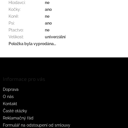
Hlodavci
:
ne
Kočky
:
ano
Koně
:
ne
Psi
:
ano
Ptactvo
:
ne
Velikost
:
univerzální
Položka byla vyprodána…
Z
á
p
a
Informace pro vás
t
Doprava
í
O nás
Kontakt
Časté otázky
Reklamačný řád
Formulář na odstoupení od smlouvy