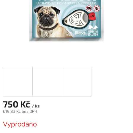
750 Kč
/ ks
619,83 Kč bez DPH
Měrná
Vyprodáno
cena: