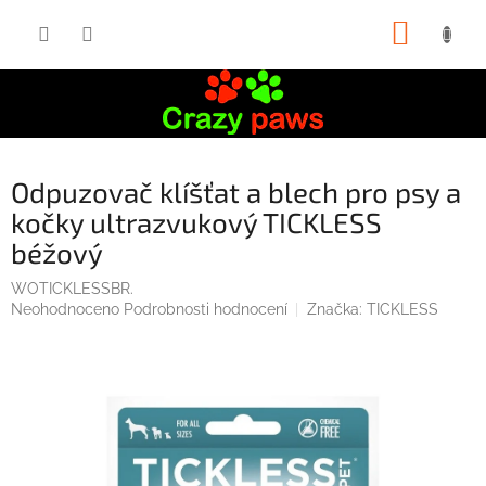
Přejít
NÁKUP
na
obsah
KOŠÍK
Odpuzovač klíšťat a blech pro psy a
kočky ultrazvukový TICKLESS
béžový
WOTICKLESSBR.
Průměrné
Neohodnoceno
Podrobnosti hodnocení
Značka:
TICKLESS
hodnocení
produktu
je
0,0
z
5
hvězdiček.