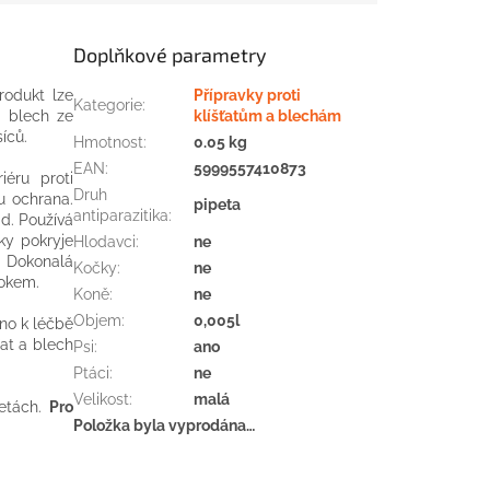
Doplňkové parametry
odukt lze
Přípravky proti
Kategorie
:
a blech ze
klíšťatům a blechám
íců.
Hmotnost
:
0.05 kg
EAN
:
5999557410873
iéru proti
Druh
u ochrana.
pipeta
antiparazitika
:
id. Používá
ky pokryje
Hlodavci
:
ne
 Dokonalá
Kočky
:
ne
tokem.
Koně
:
ne
Objem
:
0,005l
eno k léčbě
ťat a blech
Psi
:
ano
Ptáci
:
ne
Velikost
:
malá
petách.
Pro
Položka byla vyprodána…