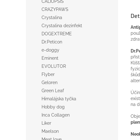
CALIOPSIS
CRAZYPAWS
Det
Crystalina
Crystalina dezinfekt
Anti
použ
DOGEXTREME
zdra
Dr.Peticon
e-doggy
Dr.P
přís
Eminent
Klíš
EVOLUTOR
fyzi
Flyber
šků
alte
Geloren
Green Leaf
Účin
exis
Himalájska tyčka
na d
Hobby dog
Inca Collagen
Obj
ple
Liker
Maelson
Neo
Meat love