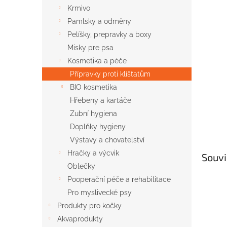
n
Krmivo
e
Pamlsky a odměny
l
Pelíšky, prepravky a boxy
Misky pre psa
Kosmetika a péče
Přípravky proti klíšťatům
BIO kosmetika
Hřebeny a kartáče
Zubní hygiena
Doplňky hygieny
Výstavy a chovatelství
Hračky a výcvik
Souvi
Oblečky
Pooperační péče a rehabilitace
Pro myslivecké psy
Produkty pro kočky
Akvaprodukty