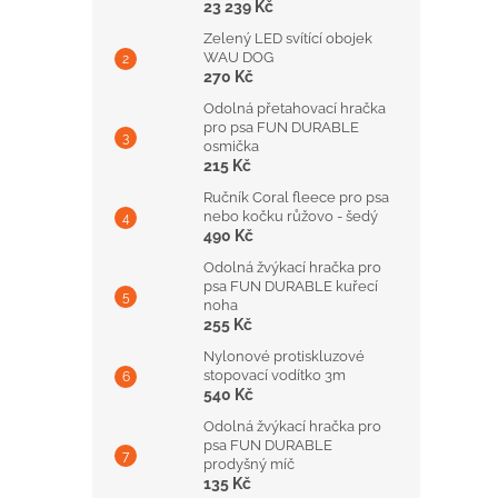
23 239 Kč
Zelený LED svítící obojek
WAU DOG
270 Kč
Odolná přetahovací hračka
pro psa FUN DURABLE
osmička
215 Kč
Ručník Coral fleece pro psa
nebo kočku růžovo - šedý
490 Kč
Odolná žvýkací hračka pro
psa FUN DURABLE kuřecí
noha
255 Kč
Nylonové protiskluzové
stopovací vodítko 3m
540 Kč
Odolná žvýkací hračka pro
psa FUN DURABLE
prodyšný míč
135 Kč