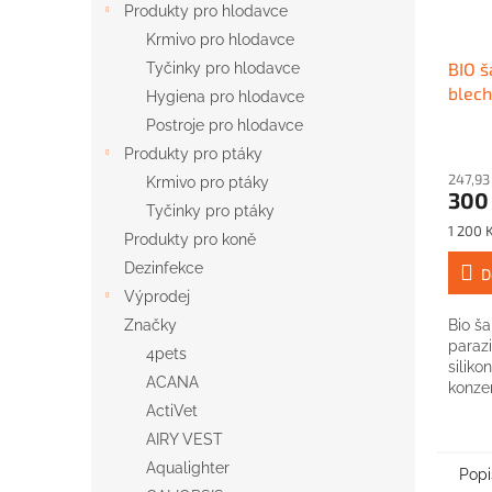
Produkty pro hlodavce
Krmivo pro hlodavce
BIO š
Tyčinky pro hlodavce
blech
Hygiena pro hlodavce
GREA
Postroje pro hlodavce
Produkty pro ptáky
247,93
Krmivo pro ptáky
300
Tyčinky pro ptáky
Měrná
1 200 K
Produkty pro koně
cena:
Dezinfekce
D
Výprodej
Značky
Bio ša
paraz
4pets
siliko
ACANA
konze
ActiVet
AIRY VEST
Aqualighter
Popi