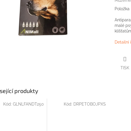
Můžeme 
Položka
Antipara
malé psy
klíšťatů
Detailní
TISK
sející produkty
Kód:
GLNLFANDT250
Kód:
DRPETOBOJPXS