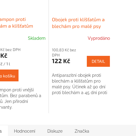
ampon proti
Obojek proti klíšťatům a
ám a klíšťatům
blechám pro malé psy
N LEAF
Dr.Peticon 43cm
Skladem
Vyprodáno
 Kč bez DPH
100,83 Kč bez
 Kč
DPH
122 Kč
DETAIL
č / 1 l
Antiparazitní obojek proti
o košíku
blechám a klíšťatům pro
malé psy. Účinek až 90 dní
mpon proti vnější
proti blechám a 45 dní proti
itům. Bez parabenů a
klíšťatům.
nů. Jen přírodní
rvanty.
s
Hodnocení
Diskuze
Značka