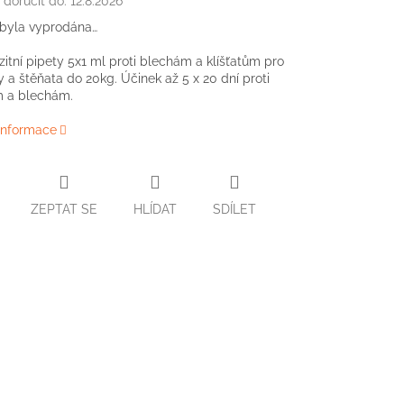
doručit do:
12.8.2026
 byla vyprodána…
zitní pipety 5x1 ml proti blechám a klíšťatům pro
 a štěňata do 20kg. Účinek až 5 x 20 dní proti
m a blechám.
 informace
ZEPTAT SE
HLÍDAT
SDÍLET