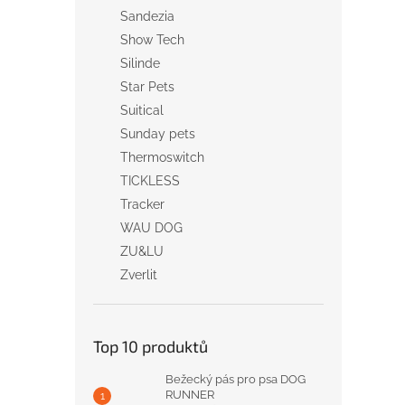
Sandezia
Show Tech
Silinde
Star Pets
Suitical
Sunday pets
Thermoswitch
TICKLESS
Tracker
WAU DOG
ZU&LU
Zverlit
Top 10 produktů
Bežecký pás pro psa DOG
RUNNER