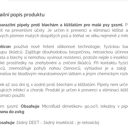
ailní popis produktu
parazitní pipety proti blechám a klíšťatům pro malé psy 5x1ml.
Pr
ít na preventivní účely. Je určen k prevenci a eliminaci klíšťat 
vých plemen malých dospělých psů a štěňat ve věku nejméně 2 měs
eticon
používá nové řešení silikonové technologie, fyzickou bar
tupu škůdců. Zajišťuje dlouhodobou bezpečnou, netoxickou účinno
ťata a blechy si nemohou vyvinout rezistenci, protože nejde o insektic
cké prostředky na znehybnění a zničení škůdců. Při kontaktu fyzic
dců, znemožňuje pohyb nohou členovců, vyhladoví je a zabíjí.
rnativa ke škodlivým neurotoxínovým látkám a jiným chemickým roz
ek až 100 dní (5 x 20dní) proti blechám a klíšťatům. Pipety není urč
tujících infekcí a chorob. Produkt je určen k prevenci a eliminaci klíš
omácí použití.
em: 5x1ml.
Obsahuje
: Microfluid dimetikon> 90,00% tekutiny v pi
mena do 20kg
bsahuje
: žádný DEET - žádný insekticid - je netoxický