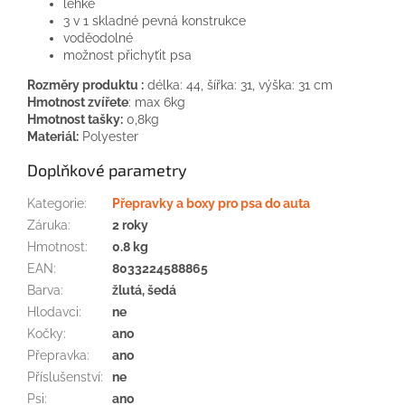
lehké
3 v 1 skladné pevná konstrukce
voděodolné
možnost přichyťit psa
Rozměry produktu :
délka: 44, šířka: 31, výška: 31 cm
Hmotnost zvířete
: max 6kg
Hmotnost tašky:
0,8kg
Materiál:
Polyester
Doplňkové parametry
Kategorie
:
Přepravky a boxy pro psa do auta
Záruka
:
2 roky
Hmotnost
:
0.8 kg
EAN
:
8033224588865
Barva
:
žlutá, šedá
Hlodavci
:
ne
Kočky
:
ano
Přepravka
:
ano
Příslušenství
:
ne
Psi
:
ano