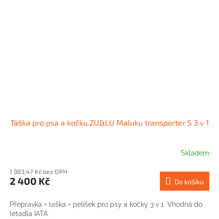
Taška pro psa a kočku ZU&LU Maluku transporter S 3 v 1
Skladem
1 983,47 Kč bez DPH
2 400 Kč
Do košíku
Přepravka + taška + pelíšek pro psy a kočky 3 v 1. Vhodná do
letadla IATA