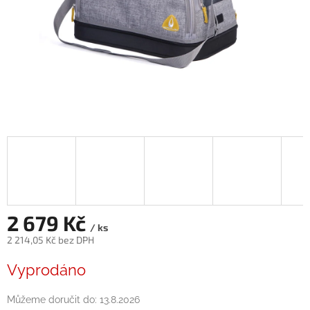
2 679 Kč
/ ks
2 214,05 Kč bez DPH
Měrná
Vyprodáno
cena:
Můžeme doručit do:
13.8.2026