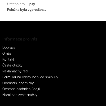
Určeno pro
:
psy
Položka byla vyprodána…
Z
á
p
a
Informace pro vás
t
Doprava
í
O nás
Kontakt
Časté otázky
Reklamačný řád
Formulář na odstoupení od smlouvy
Obchodní podmínky
Ochrana osobních údajů
Námi nabízené značky