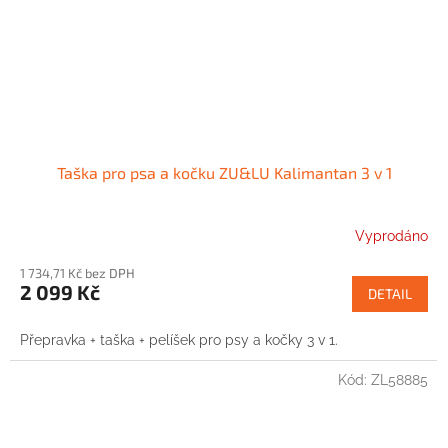
Taška pro psa a kočku ZU&LU Kalimantan 3 v 1
Vyprodáno
1 734,71 Kč bez DPH
2 099 Kč
DETAIL
Přepravka + taška + pelíšek pro psy a kočky 3 v 1.
Kód:
ZL58885