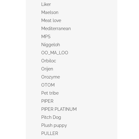
Liker
Maelson
Meat love
Mediterranean
MPS
Niggeloh
OO_MA_LOO
Orbiloc
Orijen
Orozyme
OTOM
Pet tribe
PIPER
PIPER PLATINUM
Pitch Dog
Plush puppy
PULLER