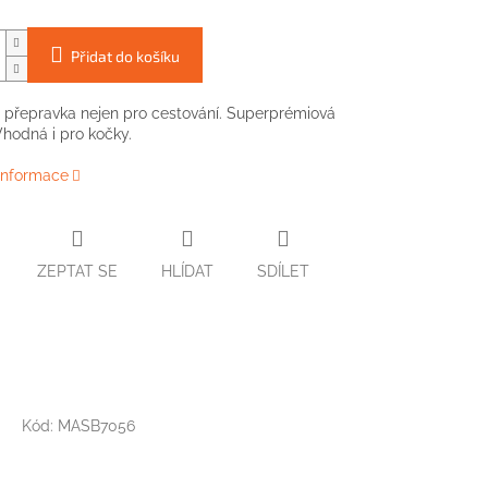
Přidat do košíku
 přepravka nejen pro cestování. Superprémiová
 Vhodná i pro kočky.
 informace
ZEPTAT SE
HLÍDAT
SDÍLET
Kód:
MASB7056