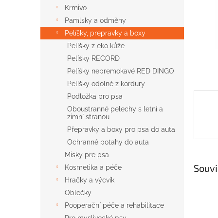
n
Krmivo
e
Pamlsky a odměny
l
Pelíšky, prepravky a boxy
Pelíšky z eko kůže
Pelíšky RECORD
Pelíšky nepremokavé RED DINGO
Pelíšky odolné z kordury
Podložka pro psa
Oboustranné pelechy s letní a
zimní stranou
Přepravky a boxy pro psa do auta
Ochranné potahy do auta
Misky pre psa
Souvi
Kosmetika a péče
Hračky a výcvik
Oblečky
Pooperační péče a rehabilitace