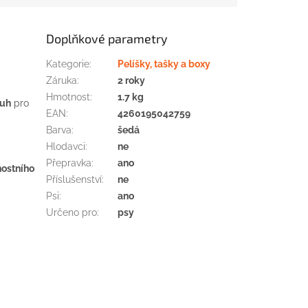
Doplňkové parametry
Kategorie
:
Pelíšky, tašky a boxy
Záruka
:
2 roky
Hmotnost
:
1.7 kg
ruh
pro
EAN
:
4260195042759
Barva
:
šedá
Hlodavci
:
ne
Přepravka
:
ano
ostního
Příslušenství
:
ne
Psi
:
ano
Určeno pro
:
psy