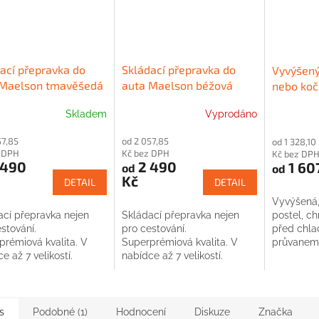
ací přepravka do
Skládací přepravka do
Vyvýšený
 Maelson tmavěšedá
auta Maelson béžová
nebo koč
Skladem
Vyprodáno
57,85
od 2 057,85
od 1 328,10
z DPH
Kč bez DPH
Kč bez DP
 490
2 490
1 60
od
od
Kč
DETAIL
DETAIL
Vyvýšená,
postel, ch
ací přepravka nejen
Skládací přepravka nejen
před chla
stování.
pro cestování.
průvanem
prémiová kvalita. V
Superprémiová kvalita. V
e až 7 velikostí.
nabídce až 7 velikostí.
á i pro kočky.
Vhodná i pro kočky.
s
Podobné (1)
Hodnocení
Diskuze
Značka