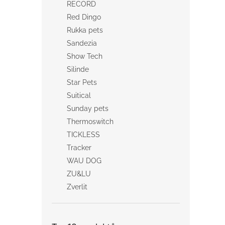
RECORD
Red Dingo
Rukka pets
Sandezia
Show Tech
Silinde
Star Pets
Suitical
Sunday pets
Thermoswitch
TICKLESS
Tracker
WAU DOG
ZU&LU
Zverlit