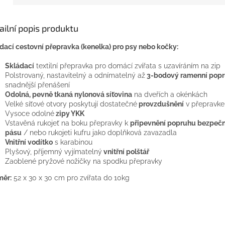
ailní popis produktu
dací cestovní přepravka (kenelka) pro psy nebo kočky:
Skládací
textilní přepravka pro domácí zvířata s uzavíráním na zip
Polstrovaný, nastavitelný a odnímatelný až
3-bodový ramenní pop
snadnější přenášení
Odolná, pevně tkaná nylonová síťovina
na dveřích a okénkách
Velké síťové otvory poskytují dostatečné
provzdušnění
v přepravke
Vysoce odolné
zipy YKK
Vstavěná rukojeť na boku přepravky k
připevnění popruhu bezpečn
pásu
/ nebo rukojeti kufru jako doplňková zavazadla
Vnitřní vodítko
s karabinou
Plyšový, příjemný vyjímatelný
vnitřní polštář
Zaoblené pryžové nožičky na spodku přepravky
měr:
52 x 30 x 30 cm pro zvířata do 10kg