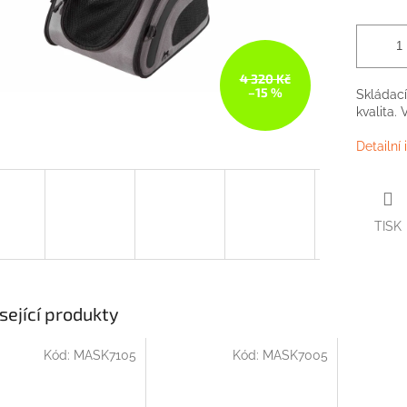
4 320 Kč
–15 %
Skládací
kvalita.
Detailní
TISK
sející produkty
Kód:
MASK7105
Kód:
MASK7005