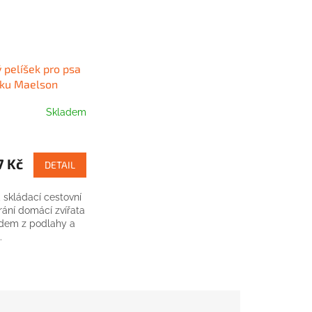
 pelíšek pro psa
ku Maelson
Skladem
H
7 Kč
DETAIL
 skládací cestovní
rání domácí zvířata
dem z podlahy a
.