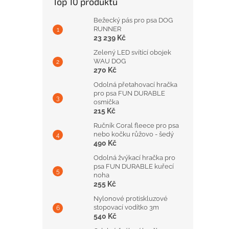
Top 10 produktů
Bežecký pás pro psa DOG
RUNNER
23 239 Kč
Zelený LED svítící obojek
WAU DOG
270 Kč
Odolná přetahovací hračka
pro psa FUN DURABLE
osmička
215 Kč
Ručník Coral fleece pro psa
nebo kočku růžovo - šedý
490 Kč
Odolná žvýkací hračka pro
psa FUN DURABLE kuřecí
noha
255 Kč
Nylonové protiskluzové
stopovací vodítko 3m
540 Kč