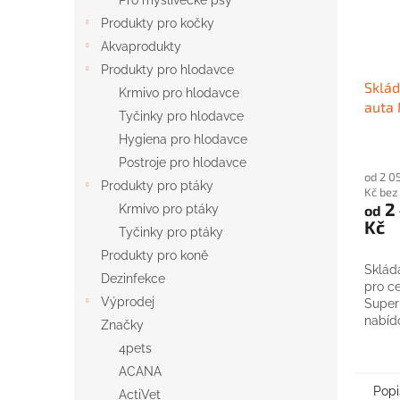
Pro myslivecké psy
Produkty pro kočky
Akvaprodukty
Produkty pro hlodavce
Sklád
Krmivo pro hlodavce
auta
Tyčinky pro hlodavce
Hygiena pro hlodavce
Postroje pro hlodavce
od 2 0
Produkty pro ptáky
Kč be
2
od
Krmivo pro ptáky
Kč
Tyčinky pro ptáky
Produkty pro koně
Sklád
Dezinfekce
pro ce
Výprodej
Super
nabídc
Značky
Vhodn
4pets
ACANA
Popi
ActiVet