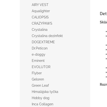
AIRY VEST
Aqualighter
Det
CALIOPSIS
Sklá
CRAZYPAWS
Crystalina
Crystalina dezinfekt
DOGEXTREME
Dr.Peticon
e-doggy
Eminent
EVOLUTOR
Flyber
Geloren
Roz
Green Leaf
Himalájska tyčka
Hobby dog
Inca Collagen