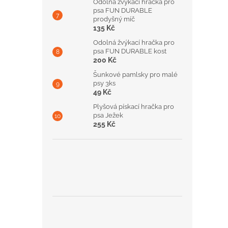
Odolná žvýkací hračka pro
psa FUN DURABLE
prodyšný míč
135 Kč
Odolná žvýkací hračka pro
psa FUN DURABLE kost
200 Kč
Šunkové pamlsky pro malé
psy 3ks
49 Kč
Plyšová pískací hračka pro
psa Ježek
255 Kč