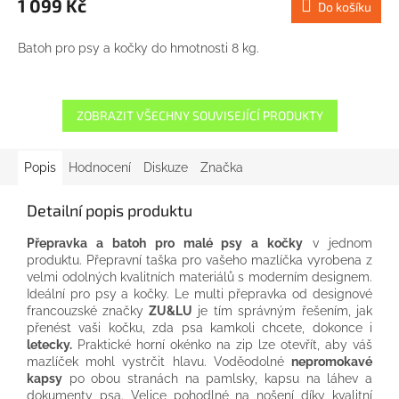
1 099 Kč
Do košíku
Batoh pro psy a kočky do hmotnosti 8 kg.
ZOBRAZIT VŠECHNY SOUVISEJÍCÍ PRODUKTY
Popis
Hodnocení
Diskuze
Značka
Detailní popis produktu
Přepravka a batoh pro malé psy a kočky
v jednom
produktu. Přepravní taška pro vašeho mazlíčka vyrobena z
velmi odolných kvalitních materiálů s moderním designem.
Ideální pro psy a kočky. Le multi přepravka od designové
francouzské značky
ZU&LU
je tím správným řešením, jak
přenést vaši kočku, zda psa kamkoli chcete, dokonce i
letecky.
Praktické horní okénko na zip lze otevřít, aby váš
mazlíček mohl vystrčit hlavu. Voděodolné
nepromokavé
kapsy
po obou stranách na pamlsky, kapsu na láhev a
dokumenty psa. Velice pohodlné na nošení díky kvalitní