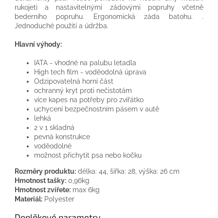
rukojeti a nastavitelnými zádovými popruhy včetně
bederního popruhu. Ergonomická záda batohu. .
Jednoduché použití a údržba.
Hlavní výhody:
IATA - vhodné na palubu letadla
High tech film - voděodolná úprava
Odzipovatelná horní část
ochranný kryt proti nečistotám
více kapes na potřeby pro zvířátko
uchycení bezpečnostním pásem v autě
lehká
2 v 1 skladná
pevná konstrukce
voděodolné
možnost přichytit psa nebo kočku
Rozměry produktu:
délka: 44, šířka: 28, výška: 26 cm
Hmotnost tašky:
0,96kg
Hmotnost zvířete:
max 6kg
Materiál:
Polyester
Doplňkové parametry