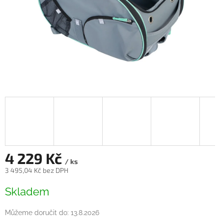
4 229 Kč
/ ks
3 495,04 Kč bez DPH
Měrná
Skladem
cena:
Můžeme doručit do:
13.8.2026