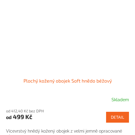
Plochý kožený obojek Soft hnědo béžový
Skladem
od 412,40 Kč bez DPH
499 Kč
od
DETAIL
Vícevrstvý hnědý kožený obojek z velmi jemně opracované