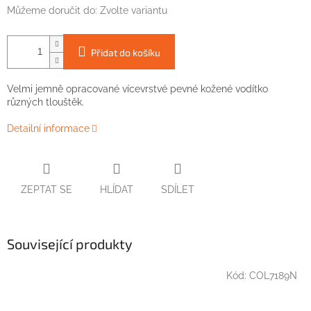
Můžeme doručit do:
Zvolte variantu
Přidat do košíku
Velmi
jemně
opracované
vícevrstvé
pevné
kožené
vodítko
různých tlouštěk
.
Detailní informace
ZEPTAT SE
HLÍDAT
SDÍLET
Související produkty
Kód:
COL7189N