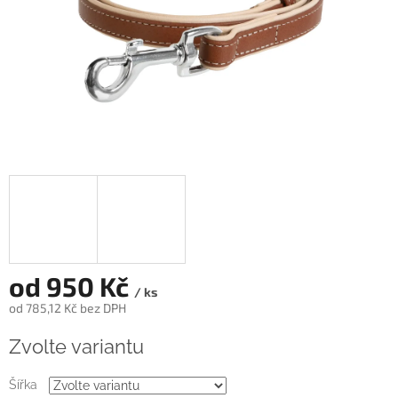
od
950 Kč
/ ks
od
785,12 Kč
bez DPH
Měrná
Zvolte variantu
cena:
Šířka