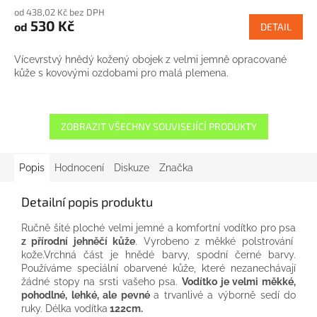
od 438,02 Kč bez DPH
530 Kč
od
DETAIL
Vícevrstvý hnědý kožený obojek z velmi jemně opracované
kůže s kovovými ozdobami pro malá plemena.
ZOBRAZIT VŠECHNY SOUVISEJÍCÍ PRODUKTY
Popis
Hodnocení
Diskuze
Značka
Detailní popis produktu
Ručně
šité
ploché
velmi
jemné
a
komfortní
vodítko
pro
psa
z přírodní
jehněčí kůže
.
Vyrobeno
z
měkké polstrování
kože.Vrchná
část je
hnědé barvy
, spodní
černé barvy
.
Používáme
speciální
obarvené
kůže, které
nezanechávají
žádné
stopy
na
srsti
vašeho
psa
.
Vodítko
je
velmi měkké
,
pohodlné
,
lehké,
ale
pevné
a
trvanlivé a
výborně
sedí
do
ruky
.
Délka vodítka
122cm
.